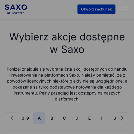
Otwórz rachunek
Wybierz akcje dostępne
w Saxo
Poniżej znajduje się wybrana lista akcji dostępnych do handlu
i inwestowania na platformach Saxo. Należy pamiętać, że z
powodów licencyjnych niektóre giełdy nie są uwzględnione, a
pokazane są tylko podstawowe notowania dla każdego
instrumentu. Pełny przegląd jest dostępny na naszych
platformach.
0-9
A
B
C
D
E
F
G
H