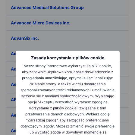
Advanced Medical Solutions Group
Advanced Micro Devices Inc.
AdvanSix Inc.
Advantage Solutions Inc.
Zasady korzystania z plików cookie
Nasze strony internetowe wykorzystują pliki cookie,
Adyen NV
aby zapewnić użytkownikom lepsze doświadczenia z
przeglądania umożliwiając, optymalizując i analizując
Aebi Schmidt Holding AG
działanie strony, a także w celu dostarczania
spersonalizowanych treści reklamowych i umożliwienia
łączenia się z mediami społecznościowymi. Wybierając
AECOM
opcję "Akceptuj wszystko", wyrażasz zgodę na
korzystanie z plików cookie i związane z tym
przetwarzanie danych osobowych. Wybierz opcję
Aedes SpA
"Zarządzaj zgodą", aby zarządzać preferencjami
dotyczącymi zgody. Możesz zmienić swoje preferencje
Aedifica SICAFI SA
lub wycofać zgodę w dowolnym momencie za