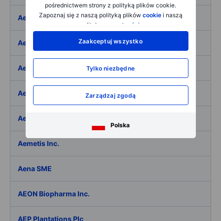
pośrednictwem strony z polityką plików cookie.
Zapoznaj się z naszą polityką plików
cookie
i naszą
Aeffe
polityką
prywatności
.
Zaakceptuj wszystko
Aegon Ltd
Aegon Ltd. - ADR
Tylko niezbędne
Aehr Test Systems
Zarządzaj zgodą
Aeluma Inc.
Polska
Aemetis Inc.
Aena SME
AEON Biopharma Inc.
AEP Plantations Plc