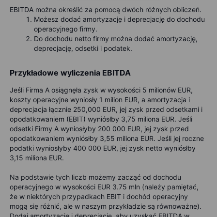
EBITDA można określić za pomocą dwóch różnych obliczeń.
Możesz dodać amortyzację i deprecjację do dochodu
operacyjnego firmy.
Do dochodu netto firmy można dodać amortyzację,
deprecjację, odsetki i podatek.
Przykładowe wyliczenia EBITDA
Jeśli Firma A osiągnęła zysk w wysokości 5 milionów EUR,
koszty operacyjne wyniosły 1 milion EUR, a amortyzacja i
deprecjacja łącznie 250,000 EUR, jej zysk przed odsetkami i
opodatkowaniem (EBIT) wyniósłby 3,75 miliona EUR. Jeśli
odsetki Firmy A wyniosłyby 200 000 EUR, jej zysk przed
opodatkowaniem wyniósłby 3,55 miliona EUR. Jeśli jej roczne
podatki wyniosłyby 400 000 EUR, jej zysk netto wyniósłby
3,15 miliona EUR.
Na podstawie tych liczb możemy zacząć od dochodu
operacyjnego w wysokości EUR 3.75 mln (należy pamiętać,
że w niektórych przypadkach EBIT i dochód operacyjny
mogą się różnić, ale w naszym przykładzie są równoważne).
Dodaj amortyzację i deprecjację, aby uzyskać EBITDA w