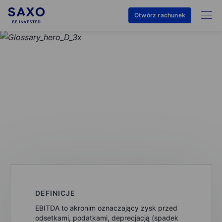
Otwórz rachunek
SŁOWNIK POJĘĆ
EBITDA
DEFINICJE
EBITDA to akronim oznaczający zysk przed
odsetkami, podatkami, deprecjacją (spadek