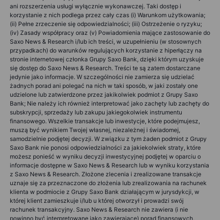
ani rozszerzenia usługi wyłącznie wykonawczej. Taki dostęp i
korzystanie z nich podlega przez cały czas (i) Warunkom użytkowania;
(ii) Pełne zrzeczenie się odpowiedzialności; (iii) Ostrzeżenie o ryzyku;
(iv) Zasady współpracy oraz (v) Powiadomienia mające zastosowanie do
Saxo News & Research i/lub ich treści, w uzupełnieniu (w stosownych
przypadkach) do warunków regulujących korzystanie z hiperłączy na
stronie internetowej członka Grupy Saxo Bank, dzięki którym uzyskuje
się dostęp do Saxo News & Research. Treści te są zatem dostarczane
jedynie jako informacje. W szczególności nie zamierza się udzielać
żadnych porad ani polegać na nich w taki sposób, w jaki zostały one
udzielone lub zatwierdzone przez jakikolwiek podmiot z Grupy Saxo
Bank; Nie należy ich również interpretować jako zachęty lub zachęty do
subskrypcji, sprzedaży lub zakupu jakiegokolwiek instrumentu
finansowego. Wszelkie transakcje lub inwestycje, które podejmujesz,
muszą być wynikiem Twojej własnej, niezależnej i świadomej,
samodzielnie podjętej decyzji. W związku z tym żaden podmiot z Grupy
Saxo Bank nie ponosi odpowiedzialności za jakiekolwiek straty, które
możesz ponieść w wyniku decyzji inwestycyjnej podjętej w oparciu o
informacje dostępne w Saxo News & Research lub w wyniku korzystania
z Saxo News & Research. Złożone zlecenia i zrealizowane transakcje
uznaje się za przeznaczone do złożenia lub zrealizowania na rachunek
klienta w podmiocie z Grupy Saxo Bank działającym w jurysdykcji, w
której klient zamieszkuje i/lub u której otworzył i prowadzi swój
rachunek transakcyjny. Saxo News & Research nie zawiera (i nie
powinno być interpretowane jako zawierające) porad finansowych,