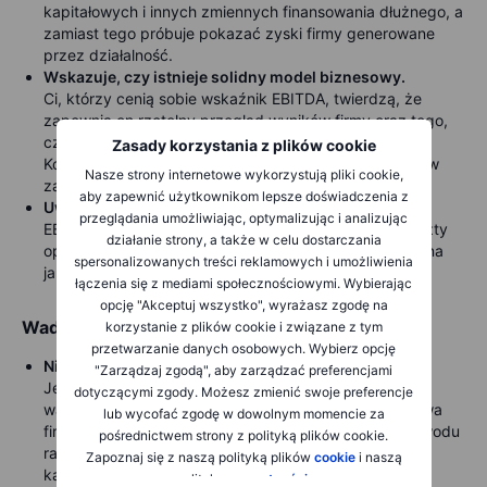
kapitałowych i innych zmiennych finansowania dłużnego, a
zamiast tego próbuje pokazać zyski firmy generowane
przez działalność.
Wskazuje, czy istnieje solidny model biznesowy.
Ci, którzy cenią sobie wskaźnik EBITDA, twierdzą, że
zapewnia on rzetelny przegląd wyników firmy oraz tego,
czy jej model biznesowy jest rentowny i skalowalny.
Zasady korzystania z plików cookie
Koncentruje się bezpośrednio na możliwościach firmy w
Nasze strony internetowe wykorzystują pliki cookie,
zakresie generowania przychodów.
aby zapewnić użytkownikom lepsze doświadczenia z
Uwzględnia
tylko krytyczne codzienne wydatki
przeglądania umożliwiając, optymalizując i analizując
EBITDA uwzględnia tylko podstawowe codzienne koszty
działanie strony, a także w celu dostarczania
operacyjne firmy, co pomaga utrzymać ten wskaźnik na
spersonalizowanych treści reklamowych i umożliwienia
jak najwyższym poziomie.
łączenia się z mediami społecznościowymi. Wybierając
opcję "Akceptuj wszystko", wyrażasz zgodę na
Wady EBITDA
korzystanie z plików cookie i związane z tym
przetwarzanie danych osobowych. Wybierz opcję
Nie uwzględnia
zmian w kapitale obrotowym
"Zarządzaj zgodą", aby zarządzać preferencjami
Jedną z największych wad EBITDA jest to, że pomija
dotyczącymi zgody. Możesz zmienić swoje preferencje
wahania kapitału obrotowego firmy. Płynność finansowa
lub wycofać zgodę w dowolnym momencie za
firmy może się zmienić z wielu powodów, czy to z powodu
pośrednictwem strony z polityką plików cookie.
rachunków podatkowych, odsetek czy wydatków
Zapoznaj się z naszą polityką plików
cookie
i naszą
kapitałowych.
polityką
prywatności
.