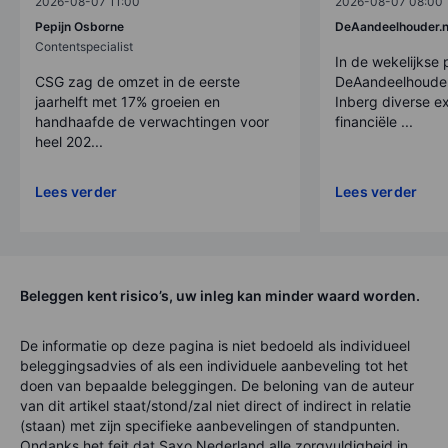
2026-08-07 11:00
2026-08-07 08:00
Pepijn Osborne
DeAandeelhouder.n
Contentspecialist
In de wekelijkse
CSG zag de omzet in de eerste
DeAandeelhouder
jaarhelft met 17% groeien en
Inberg diverse ex
handhaafde de verwachtingen voor
financiële ...
heel 202...
Lees verder
Lees verder
Beleggen kent risico’s, uw inleg kan minder waard worden.
De informatie op deze pagina is niet bedoeld als individueel
beleggingsadvies of als een individuele aanbeveling tot het
doen van bepaalde beleggingen. De beloning van de auteur
van dit artikel staat/stond/zal niet direct of indirect in relatie
(staan) met zijn specifieke aanbevelingen of standpunten.
Ondanks het feit dat Saxo Nederland alle zorgvuldigheid in