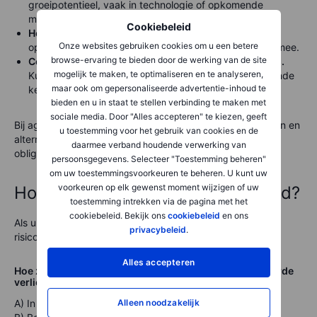
groeipotentieel, vaak in technologie of opkomende
markten.
Cookiebeleid
Hoogrentende bedrijfsobligaties.
Bieden hogere
Onze websites gebruiken cookies om u een betere
opbrengsten, maar brengen ook meer risico met zich mee.
browse-ervaring te bieden door de werking van de site
Complexe producten zoals opties en hefboom-ETF’s.
mogelijk te maken, te optimaliseren en te analyseren,
Kunnen hoge winst opleveren, maar vereisen diepgaande
maar ook om gepersonaliseerde advertentie-inhoud te
kennis.
bieden en u in staat te stellen verbinding te maken met
sociale media. Door "Alles accepteren" te kiezen, geeft
Bij agressieve beleggers ligt de nadruk vooral op aandelen en
u toestemming voor het gebruik van cookies en de
alternatieve beleggingen, met een kleiner aandeel in
daarmee verband houdende verwerking van
obligaties of contanten.
persoonsgegevens. Selecteer "Toestemming beheren"
om uw toestemmingsvoorkeuren te beheren. U kunt uw
voorkeuren op elk gewenst moment wijzigen of uw
Hoe bepaalt u uw risicobereidheid?
toestemming intrekken via de pagina met het
cookiebeleid. Bekijk ons
cookiebeleid
en ons
Als u niet zeker weet waar u staat op het spectrum van
privacybeleid
.
risicobereidheid, stel uzelf dan de volgende vragen:
Alles accepteren
Hoe zou u reageren als uw belegging 20% van zijn waarde
verliest?
A) In paniek raken en direct verkopen (Conservatief)
Alleen noodzakelijk