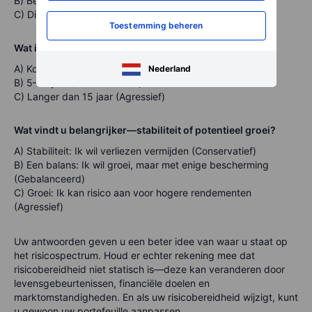
B) Bezorgd zijn maar toch blijven zitten (Gebalanceerd)
C) Dit zien als een kans om bij te kopen (Agressief)
Toestemming beheren
Wat is uw beleggingshorizon?
A) Korter dan 5 jaar (Conservatief)
Nederland
B) 5–15 jaar (Gebalanceerd)
C) Langer dan 15 jaar (Agressief)
Wat vindt u belangrijker—stabiliteit of potentieel groei?
A) Stabiliteit: Ik wil verliezen vermijden (Conservatief)
B) Een balans: Ik wil groei, maar met enige bescherming
(Gebalanceerd)
C) Groei: Ik kan risico aan voor hogere rendementen
(Agressief)
Uw antwoorden geven u een beter idee van waar u staat op
het risicospectrum. Houd er echter rekening mee dat
risicobereidheid niet statisch is—deze kan veranderen door
levensgebeurtenissen, financiële doelen en
marktomstandigheden. En als uw risicobereidheid wijzigt, kunt
u gewoon uw portefeuille aanpassen.