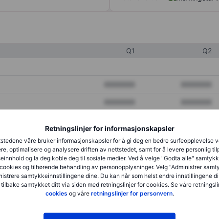
Q1
Q2
XXXXXXX
XXXXXXX
XXXXXXX
XXXXXXX
XXXXXXX
XXXXXXX
Retningslinjer for informasjonskapsler
stedene våre bruker informasjonskapsler for å gi deg en bedre surfeopplevelse 
re, optimalisere og analysere driften av nettstedet, samt for å levere personlig ti
XXXXXXX
XXXXXXX
innhold og la deg koble deg til sosiale medier. Ved å velge "Godta alle" samtykke
cookies og tilhørende behandling av personopplysninger. Velg "Administrer samt
XXXXXXX
XXXXXXX
istrere samtykkeinnstillingene dine. Du kan når som helst endre innstillingene di
 tilbake samtykket ditt via siden med retningslinjer for cookies. Se våre retningslin
cookies
og våre
retningslinjer for personvern
.
XXXXXXX
XXXXXXX