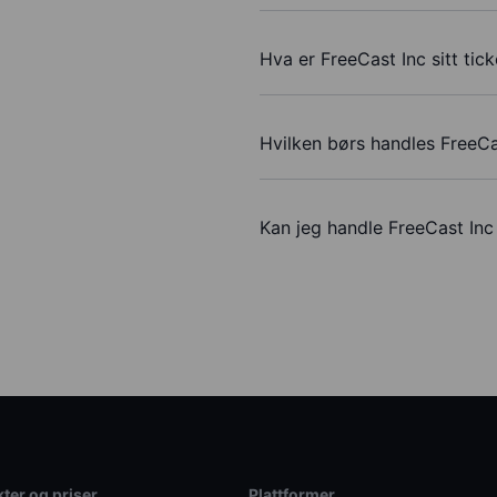
Hva er FreeCast Inc sitt tic
Hvilken børs handles FreeCa
Kan jeg handle FreeCast In
ter og priser
Plattformer