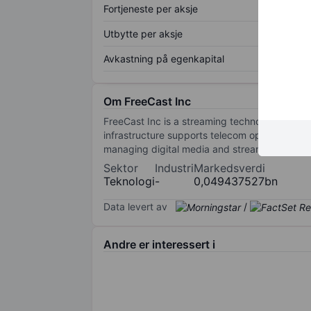
Fortjeneste per aksje
Utbytte per aksje
Avkastning på egenkapital
Om FreeCast Inc
FreeCast Inc is a streaming technology company
infrastructure supports telecom operators, int
managing digital media and streaming servic
Sektor
Industri
Markedsverdi
Teknologi
-
0,049437527bn
Data levert av
/
Andre er interessert i