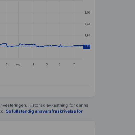
3,00
2,40
1,80
1,23
1,20
31
aug.
4
5
6
7
 investeringen. Historisk avkastning for denne
xo.
Se fullstendig ansvarsfraskrivelse for