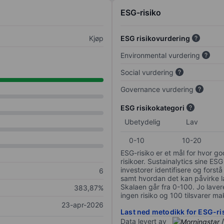
ESG-risiko
Kjøp
ESG risikovurdering
Environmental vurdering
Social vurdering
Governance vurdering
ESG risikokategori
Ubetydelig
Lav
0-10
10-20
ESG-risiko er et mål for hvor g
risikoer. Sustainalytics sine ESG
investorer identifisere og forstå
6
samt hvordan det kan påvirke lan
Skalaen går fra 0-100. Jo lavere
383,87%
ingen risiko og 100 tilsvarer mak
23-apr-2026
Last ned metodikk for ESG-ri
Data levert av
/