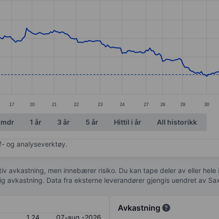
ories.
. Data ranges from 1.17 to 3.51.
17
20
21
22
23
24
27
28
29
30
 mdr
1 år
3 år
5 år
Hittil i år
All historikk
af- og analyseverktøy.
tiv avkastning, men innebærer risiko. Du kan tape deler av eller hele
idig avkastning. Data fra eksterne leverandører gjengis uendret av Sa
Avkastning
1,24
07-aug.-2026