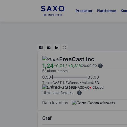
Produkter
Plattformer
Kon
FreeCast Inc
1,24
+0,01
/
+0,81%
20:00:00
52 ukers intervall
0,50
33,00
Ticker
CAST_NEW:xnas
Valuta
USD
NASDAQ
Closed
15 minutter forsinket
Data levert av
Graf
Chart