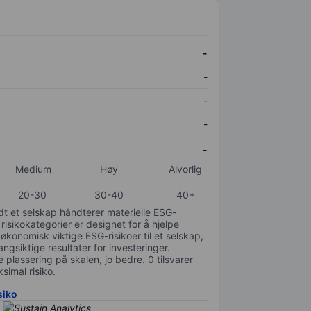
-
-
-
-
-
Medium
Høy
Alvorlig
20-30
30-40
40+
odt et selskap håndterer materielle ESG-
 risikokategorier er designet for å hjelpe
 økonomisk viktige ESG-risikoer til et selskap,
gsiktige resultater for investeringer.
 plassering på skalen, jo bedre. 0 tilsvarer
simal risiko.
siko