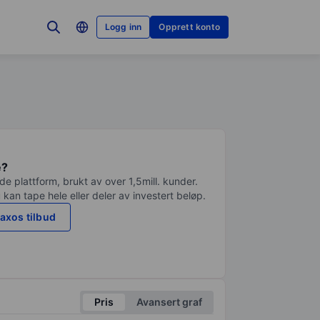
Logg inn
Opprett konto
e?
e plattform, brukt av over 1,5mill. kunder.
 kan tape hele eller deler av investert beløp.
axos tilbud
Pris
Avansert graf