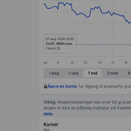
Line chart with 273 data points.
The chart has 1 X axis displaying categ
The chart has 1 Y axis displaying values
07-aug.-2026 19:30
CAST_NEW:xnas
Close
1,25
juli
9
10
13
14
15
16
End of interactive chart.
I dag
1 uke
1 md
3 mdr
6
Åpne en konto
for tilgang til avanserte gr
Viktig:
Aksjeinvesteringer kan over tid gi posi
aksjen er ikke en pålitelig indikator på fremt
data
.
Kurser
Bid