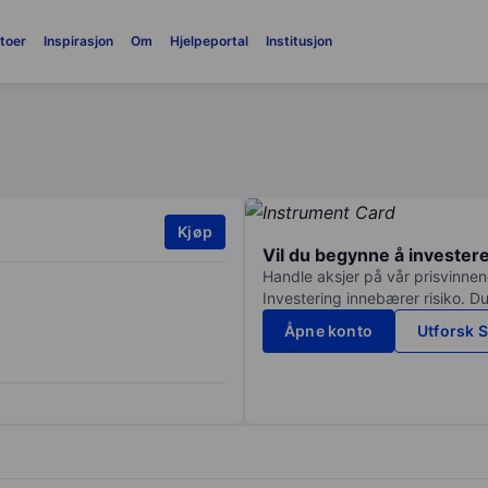
toer
Inspirasjon
Om
Hjelpeportal
Institusjon
Kjøp
Vil du begynne å invester
Handle aksjer på vår prisvinnend
Investering innebærer risiko. Du
Åpne konto
Utforsk S