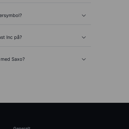
kersymbol?
st Inc på?
c med Saxo?
Generelt