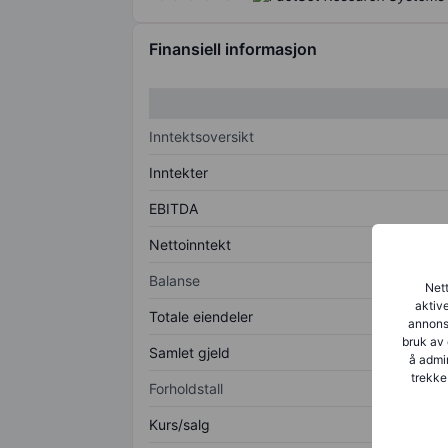
Finansiell informasjon
Inntektsoversikt
Inntekter
EBITDA
Nettoinntekt
Balanse
Nett
aktive
Totale eiendeler
annonse
bruk av 
Samlet gjeld
å admin
trekke
Forholdstall
Kurs/salg