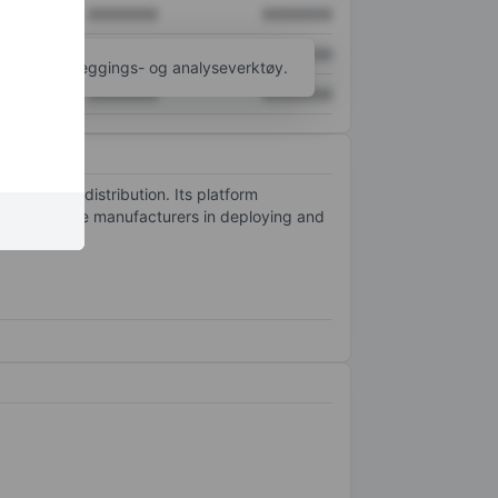
XXXXXXX
XXXXXXX
XXXXXXX
XXXXXXX
til flere kartleggings- og analyseverktøy.
XXXXXXX
XXXXXXX
ital video distribution. Its platform
nds, and device manufacturers in deploying and