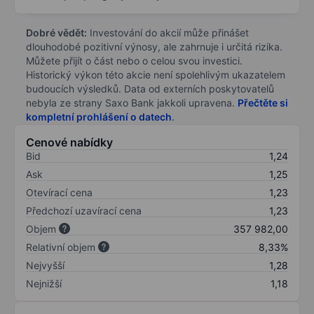
Dobré vědět:
Investování do akcií může přinášet
dlouhodobé pozitivní výnosy, ale zahrnuje i určitá rizika.
Můžete přijít o část nebo o celou svou investici.
Historický výkon této akcie není spolehlivým ukazatelem
budoucích výsledků. Data od externích poskytovatelů
nebyla ze strany Saxo Bank jakkoli upravena.
Přečtěte si
kompletní prohlášení o datech
.
Cenové nabídky
Bid
1,24
Ask
1,25
Otevírací cena
1,23
Předchozí uzavírací cena
1,23
Objem
357 982,00
Relativní objem
8,33%
Nejvyšší
1,28
Nejnižší
1,18