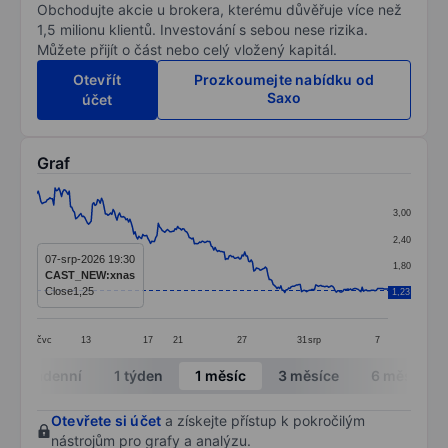
Obchodujte akcie u brokera, kterému důvěřuje více než
1,5 milionu klientů. Investování s sebou nese rizika.
Můžete přijít o část nebo celý vložený kapitál.
Otevřít
Prozkoumejte nabídku od
Saxo
účet
Graf
Chart
3,00
Line chart with 273 data points.
2,40
The chart has 1 X axis displaying categories.
07-srp-2026 19:30
1,80
CAST_NEW:xnas
The chart has 1 Y axis displaying values. Data ranges f
Close
1,25
1,23
1,20
čvc
13
17
21
27
31
srp
7
End of interactive chart.
Intradenní
1 týden
1 měsíc
3 měsíce
6 měsíců
Otevřete si účet
a získejte přístup k pokročilým
nástrojům pro grafy a analýzu.