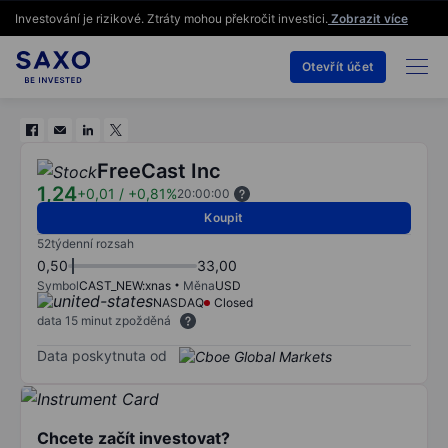
Investování je rizikové. Ztráty mohou překročit investici.
Zobrazit více
Otevřít účet
FreeCast Inc
1,24
+0,01
/
+0,81%
20:00:00
Koupit
52týdenní rozsah
0,50
33,00
Symbol
CAST_NEW:xnas
Měna
USD
NASDAQ
Closed
data 15 minut zpožděná
Data poskytnuta od
Chcete začít investovat?