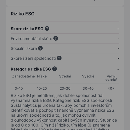
Riziko ESG
Skóre rizika ESG
-
Environmentální skóre
-
Sociální skóre
-
Skóre řízení společnosti
-
Kategorie rizika ESG
-
Zanedbatelné
Nízké
Střední
Vysoké
Velmi
vysoké
0-10
10-20
20-30
30-40
40+
Riziko ESG je měřítkem, jak dobře společnost řídí
významná rizika ESG. Kategorie rizik ESG společnosti
Sustainalytics je určena tak, aby pomohla investorům
identifikovat a pochopit finančně významná rizika ESG
na úrovni společnosti a to, jak mohou ovlivnit
dlouhodobou výkonnost kapitálových investic. Stupnice
je od 0 do 100. Čím nižší riziko, tím lépe (0 znamená
žádné riziko a 100 představuje nejzávažnější riziko).