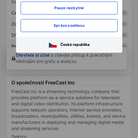
Sazby
Pouze nezbytné
Cena/tržby
XXXXXXX
XXXXXXX
Zisk na akcii
XXXXXXX
XXXXXXX
Správa souhlasu
Dividenda na akcii
XXXXXXX
XXXXXXX
Česká republika
Rentabilita kapitálu
XXXXXXX
XXXXXXX
Otevřete si účet
a získejte přístup k pokročilým
nástrojům pro grafy a analýzu.
O společnosti FreeCast Inc
FreeCast Inc is a streaming technology company that
provides platform-as-a-service solutions for television
and digital video distribution. Its platform infrastructure
supports telecom operators, internet service providers,
broadcasters, municipalities, utilities, brands, and device
manufacturers in deploying and managing digital media
and streaming services.
Sektor