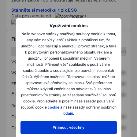
Stáhněte si metodiku rizik ESG
Data poskytnuta od
/
Využívání cookies
Naše webové stránky používají soubory cookie k tomu,
Finanční informace
aby vám nabídly lepší zážitek z prohlížení tím, že
umožňují, optimalizují a analyzují provoz stránek, a také
1. čtvrtletí
2. čtvrtletí
k poskytování personalizovaného obsahu reklam a
umožňují připojení k sociálním médiím. Výběrem
Výkaz zisku a ztráty
možnosti "Přijmout vše" souhlasíte s používáním
souborů cookie a souvisejícím zpracováním osobních
Výnos
XXXXXXX
XXXXXXX
údajů. Výběrem možnosti "Spravovat souhlas" můžete
spravovat své předvolby souhlasu. Své preference
EBITDA
XXXXXXX
XXXXXXX
můžete kdykoli změnit nebo odvolat svůj souhlas
Čistý příjem
XXXXXXX
XXXXXXX
prostřednictvím stránky se zásadami používání souborů
cookie. Prohlédněte si prosím naše zásady používání
Rozvaha
souborů cookie
cookie
a naše zásady ochrany osobních
údajů
.
Celková aktiva
XXXXXXX
XXXXXXX
Celkový dluh
XXXXXXX
XXXXXXX
Přijmout všechny