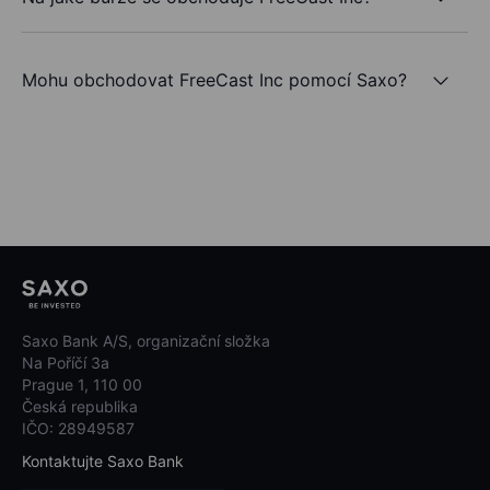
Mohu obchodovat FreeCast Inc pomocí Saxo?
Saxo Bank A/S, organizační složka
Na Poříčí 3a
Prague 1, 110 00
Česká republika
IČO: 28949587
Kontaktujte Saxo Bank