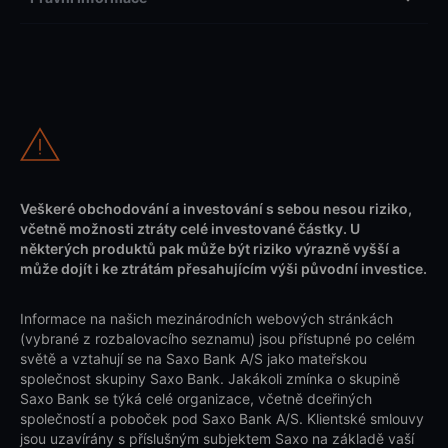
Veškeré obchodování a investování s sebou nesou riziko,
včetně možnosti ztráty celé investované částky. U
některých produktů pak může být riziko výrazně vyšší a
může dojít i ke ztrátám přesahujícím výši původní investice.
Informace na našich mezinárodních webových stránkách
(vybrané z rozbalovacího seznamu) jsou přístupné po celém
světě a vztahují se na Saxo Bank A/S jako mateřskou
společnost skupiny Saxo Bank. Jakákoli zmínka o skupině
Saxo Bank se týká celé organizace, včetně dceřiných
společností a poboček pod Saxo Bank A/S. Klientské smlouvy
jsou uzavírány s příslušným subjektem Saxo na základě vaší