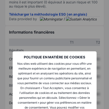
moins il est important (0 équivaut à aucun risque et 100
au risque le plus élevé).
Télécharger la méthodologie ESG (en anglais)
Data provided by
/
Informations financières
T1
T2
Résultats
POLITIQUE EN MATIÈRE DE COOKIES
Chiffre d’affaires
XXXXXXX
XXXXXXX
Nos sites web utilisent des cookies pour vous offrir une
EBITDA
XXXXXXX
XXXXXXX
meilleure expérience de navigation en permettant, en
optimisant et en analysant les opérations du site, ainsi
Résultat net
XXXXXXX
XXXXXXX
que pour fournir un contenu publicitaire personnalisé et
vous permettre de vous connecter aux médias sociaux.
Bilan
En choisissant « Tout Accepter», vous consentez à
l'utilisation de cookies et au traitement des données
Actifs totaux
XXXXXXX
XXXXXXX
personnelles qui en découle. Sélectionnez « Gérer le
Dette totale
XXXXXXX
XXXXXXX
consentement » pour gérer vos préférences en matière
de consentement. Vous pouvez modifier vos