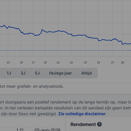
ories.
. Data ranges from 1.17 to 4.53.
15
16
17
20
21
22
23
24
27
28
1J
3J
5J
Huidge jaar
Altijd
ot meer grafiek- en analysetools.
rt doorgaans een positief rendement op de lange termijn op, maar br
en. In het verleden behaalde resultaten van dit aandeel zijn geen be
zijn door Saxo niet gewijzigd.
Zie volledige disclaimer
.
Rendement
1,21
05-aug-2026