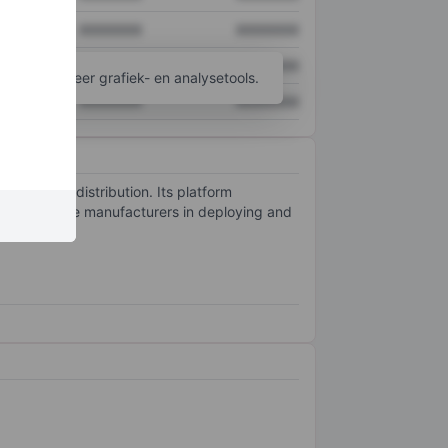
XXXXXXX
XXXXXXX
XXXXXXX
XXXXXXX
ijgen tot meer grafiek- en analysetools.
XXXXXXX
XXXXXXX
ital video distribution. Its platform
nds, and device manufacturers in deploying and