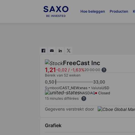
Hoe beleggen
Producten
K
FreeCast Inc
1,21
-0,02
/
-1,63%
20:00:00
Bereik van 52 weken
0,50
33,00
Symbool
CAST_NEW:xnas
Valuta
USD
NASDAQ
Closed
15 minutes différées
Gegevens verstrekt door
Grafiek
Chart