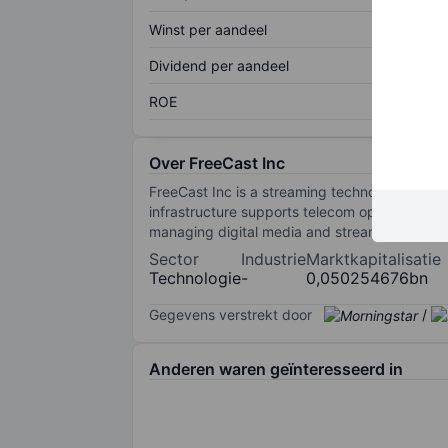
Winst per aandeel
Dividend per aandeel
ROE
Over FreeCast Inc
FreeCast Inc is a streaming technology company
infrastructure supports telecom operators, int
managing digital media and streaming servic
Sector
Industrie
Marktkapitalisatie
Technologie
-
0,050254676bn
Gegevens verstrekt door
/
Anderen waren geïnteresseerd in