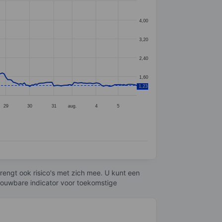
4,00
3,20
2,40
1,60
1,23
29
30
31
aug.
4
5
engt ook risico's met zich mee. U kunt een
trouwbare indicator voor toekomstige