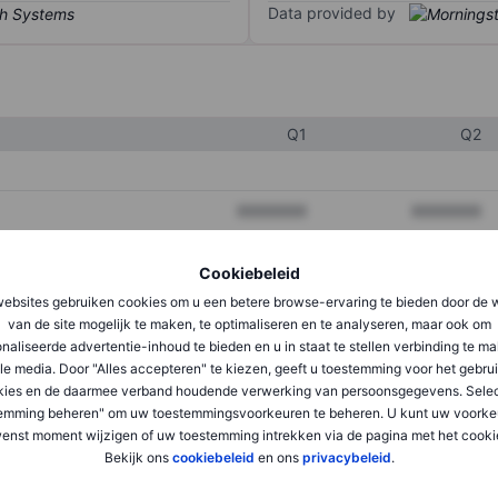
Data provided by
Q1
Q2
XXXXXXX
XXXXXXX
XXXXXXX
XXXXXXX
Cookiebeleid
XXXXXXX
XXXXXXX
ebsites gebruiken cookies om u een betere browse-ervaring te bieden door de 
van de site mogelijk te maken, te optimaliseren en te analyseren, maar ook om
naliseerde advertentie-inhoud te bieden en u in staat te stellen verbinding te m
le media. Door "Alles accepteren" te kiezen, geeft u toestemming voor het gebru
XXXXXXX
XXXXXXX
kies en de daarmee verband houdende verwerking van persoonsgegevens. Selec
XXXXXXX
XXXXXXX
emming beheren" om uw toestemmingsvoorkeuren te beheren. U kunt uw voorke
enst moment wijzigen of uw toestemming intrekken via de pagina met het cooki
Bekijk ons
cookiebeleid
en ons
privacybeleid
.
XXXXXXX
XXXXXXX