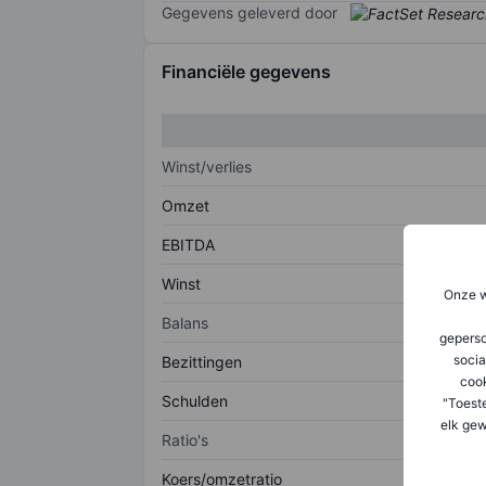
Gegevens geleverd door
Financiële gegevens
Winst/verlies
Omzet
EBITDA
Winst
Onze w
Balans
geperso
socia
Bezittingen
coo
Schulden
"Toest
elk gew
Ratio's
Koers/omzetratio