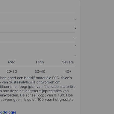
-
-
-
-
-
Med
High
Severe
20-30
30-40
40+
 hoe goed een bedrijf materiële ESG-risico's
e van Sustainalytics is ontworpen om
tificeren en begrijpen van financieel materiële
en hoe deze de langetermijnprestaties van
ïnvloeden. De schaal loopt van 0-100. Hoe
taat voor geen risico en 100 voor het grootste
hodologie