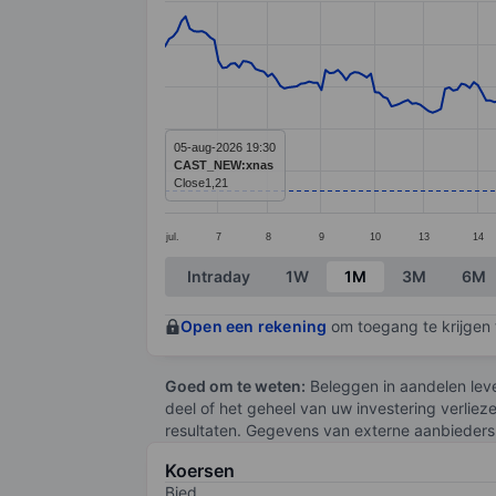
Line chart with 276 data points.
The chart has 1 X axis displaying categ
The chart has 1 Y axis displaying values
05-aug-2026 19:30
CAST_NEW:xnas
Close
1,21
jul.
7
8
9
10
13
14
End of interactive chart.
Intraday
1W
1M
3M
6M
Open een rekening
om toegang te krijgen t
Goed om te weten:
Beleggen in aandelen leve
deel of het geheel van uw investering verliez
resultaten. Gegevens van externe aanbieders 
Koersen
Bied