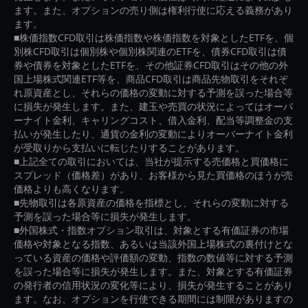
ます。また、オプションの売り側は権利行使に応える義務があり
ます。
■株価指数CFD取引は株価指数や株価指数を対象としたETFを、個
別株CFD取引は個別株や個別株関連のETFを、債券CFD取引は債
券や債券を対象としたETFを、その他証券CFD取引はその他の外
国上場株式関連ETF等を、商品CFD取引は商品先物取引をそれぞ
れ原資産とし、それらの価格の変動に対する予測を誤った場合等
に損失が発生します。また、建玉や売買の状況によってはオーバ
ーナイト金利、キャリングコスト、借入金利、配当等調整金の支
払いが発生したり、通貨の金利の変動によりオーバーナイト金利
が受取りから支払いに転じたりすることがあります。
■上記全ての取引においては、当社が提示する売価格と買価格に
スプレッド（価格差）があり、お客様から見た買価格のほうが売
価格よりも高くなります。
■先物取引は各原資産の価格を指標とし、それらの変動に対する
予測を誤った場合等に損失が発生します。
■外国株式・指数オプション取引は、対象とする有価証券の市場
価格や対象となる指数、あるいは当該外国上場株式の裏付けとな
っている資産の価格や評価額の変動、指数の数値等に対する予測
を誤った場合等に損失が発生します。また、対象とする有価証券
の発行者の信用状況の変化等により、損失が発生することがあり
ます。なお、オプションを行使できる期間には制限がありますの