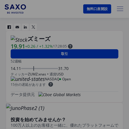
無料口座開設
ズミーズ
19.91
+0.26
/
+1.32%
17:28:05
取引
52週幅
14.11
31.70
ティッカー
ZUMZ:xnas
通貨
USD
NASDAQ
Open
15分の遅延があります
データ提供元
投資を始めてみませんか？
100万人以上のお客様と一緒に、優れたプラットフォームで