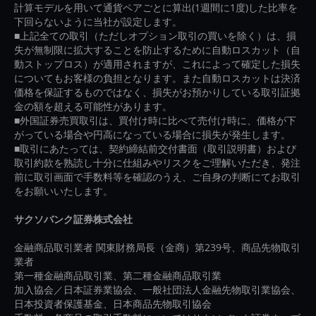
計算モデルを用いて通貨ペアごとに算出(1週間に1度)した比率を
下回らないように当社が設定します。
■上記全ての取引（ただしオプション取引の買いを除く）は、損
失が無制限に拡大することを防止するために自動ロスカット（自
動ストップロス）が適用されますが、これによって確定した損失
についてもお客様の負担となります。また自動ロスカットは決済
価格を保証するものではなく、損失がお預かりしている取引証拠
金の額を超える可能性があります。
■外国証券売買取引は、買付け時に比べて売付け時に、価格が下
がっている場合や円高になっている場合に損失が発生します。
■取引にあたっては、契約締結前交付書面（取引説明書）および
取引約款を熟読し十分に仕組みやリスクをご理解いただき、発注
前に取引画面で手数料等を確認のうえ、ご自身の判断にてお取引
をお願いいたします。
サクソバンク証券株式会社
金融商品取引業者 関東財務局長（金商）第239号、商品先物取引
業者
第一種金融商品取引業、第二種金融商品取引業
加入協会／日本証券業協会、一般社団法人金融先物取引業協会、
日本投資者保護基金、日本商品先物取引協会