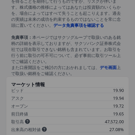
を得ることを期待して行うものですが、リスクが伴いま
す。株式価格の推移によってはあなたは投資額のいくらか
を、場合によってはすべて失うことも起こりえます。過去
の実績は未来の成功を約束するものではないことを常に念
頭に置いてください。
データ免責事項を確認する
免責事項：
本ページではサクソグループで取扱いのある銘
柄の詳細を表示しておりますが、サクソバンク証券株式会
社では現在取引できない銘柄も含まれています。お取引を
行う前に取引の可不可について、必ず事前に取引ツール上
でご確認ください。
また口座開設をご検討の方におかれましては、
デモ画面
上
で取扱い銘柄をご確認ください。
マーケット情報
ビッド
19.90
アスク
19.94
オープン
19.72
前日終値
19.65
取引高
47,572.00
出来高の相対値
27.08%