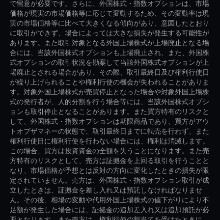
で留意が必要です。さらに、外国株式・指数オプションは、市場
価格が現実の市場価格等に応じて変動するため、その変動率は現
実の市場価格等に比べて大きくなる傾向があり、意図したとおり
に取引ができず、場合によっては大きな損失が発生する可能性が
あります。また取引対象となる外国上場株式が上場廃止となる場
合には、当該外国株式オプションも上場廃止され、また、外国株
式オプションの取引状況を勘案して当該外国株式オプションが上
場廃止とされる場合があり、その際、取引最終日及び権利行使日
が繰り上げられることや権利行使の機会が失われることがありま
す。対象外国上場株式が売買停止となった場合や対象外国上場株
式の発行者が、人的分割を行う場合等には、当該外国株式オプシ
ョンも取引停止となることがあります。また買方特有のリスクと
して、外国株式・指数オプションは期限商品であり、買方がアウ
トオブザマネーの状態で、取引最終日までに転売を行わず、また
権利行使日に権利行使を行わない場合には、権利は消滅します。
この場合、買方は投資資金の全額を失うことになります。また売
方特有のリスクとして、売方は証拠金を上回る取引を行うことと
なり、市場価格が予想とは反対の方向に変化したときの損失が限
定されていません。売方は、外国株式・指数オプション取引が成
立したときは、証拠金を差し入れ又は預託しなければなりませ
ん。その後、相場の変動や代用外国上場株式の値下がりにより不
足額が発生した場合には、証拠金の追加差入れ又は追加預託が必
要となります。また売方は、権利行使の割当てを受けたときに