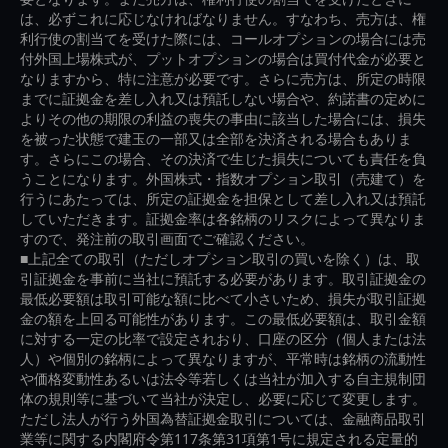
は、必ずこれに応じなければなりません。すなわち、売方は、権
利行使の割当てを受けた際には、コールオプションの場合には売
付外国上場株式が、プットオプションの場合は買付代金が必要と
なりますから、特に注意が必要です。さらに売方は、所定の時限
までに証拠金を差し入れ又は預託しない場合や、約諾書の定めに
よりその他の期限の利益の喪失の事由に該当した場合には、損失
を被った状態で建玉の一部又は全部を決済される場合もありま
す。さらにこの場合、その決済で生じた損失についても責任を負
うことになります。外国株式・指数オプション取引（売建て）を
行うにあたっては、所定の証拠金を担保として差し入れ又は預託
していただきます。証拠金率は各銘柄のリスクによって異なりま
すので、発注前の取引画面でご確認ください。
■上記全ての取引（ただしオプション取引の買いを除く）は、取
引証拠金を事前に当社に預託する必要があります。取引証拠金の
最低必要額は取引可能な額に比べて小さいため、損失が取引証拠
金の額を上回る可能性があります。この最低必要額は、取引金額
に対する一定の比率で設定されおり、口座の区分（個人または法
人）や個別の銘柄によって異なりますが、平常時は銘柄の流動性
や価格変動性あるいは法令等若しくは当社が加入する自主規制団
体の規則等に基づいて当社が決定し、必要に応じて変更します。
ただし法人が行う外国為替証拠金取引については、金融商品取引
業等に関する内閣府令第117条第31項第1号に規定される定量的