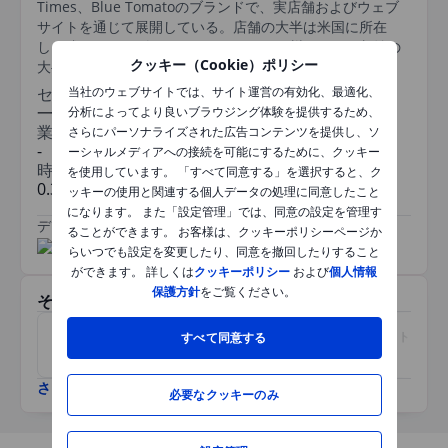
Times、Blue Tomatoのブランドで、実店舗およびウェブ
サイトを通じて展開している。店舗の大半は米国に所在
し、残りはカナダ、オーストラリア、欧州にある。収益の
クッキー（Cookie）ポリシー
大半は米国市場から得ている。
セクター
当社のウェブサイトでは、サイト運営の有効化、最適化、
一般消費財
分析によってより良いブラウジング体験を提供するため、
業種
さらにパーソナライズされた広告コンテンツを提供し、ソ
-
ーシャルメディアへの接続を可能にするために、クッキー
時価総額
を使用しています。 「すべて同意する」を選択すると、ク
0.330357676bn
ッキーの使用と関連する個人データの処理に同意したこと
になります。 また「設定管理」では、同意の設定を管理す
データ提供元
/
ることができます。 お客様は、クッキーポリシーページか
らいつでも設定を変更したり、同意を撤回したりすること
ができます。 詳しくは
クッキーポリシー
および
個人情報
保護方針
をご覧ください。
その他関連銘柄
マイヤーズ・インダストリー
すべて同意する
ジャックス・パシフィック
ズ
さらに表示
必要なクッキーのみ