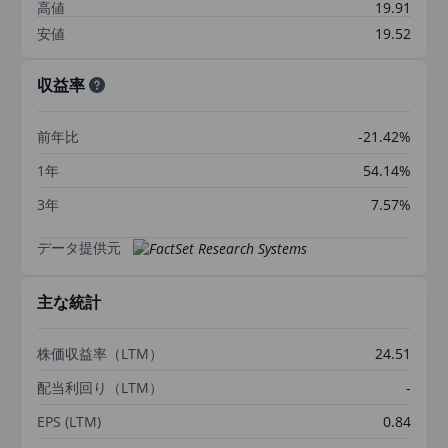
高値
19.91
安値
19.52
収益率
前年比
-21.42%
1年
54.14%
3年
7.57%
データ提供元
主な統計
株価収益率（LTM）
24.51
配当利回り（LTM）
-
EPS (LTM)
0.84