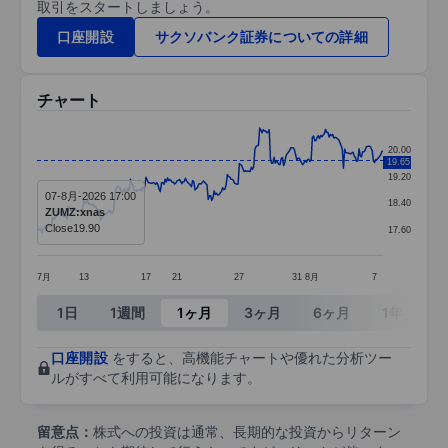
取引をスタートしましょう。
口座開設
サクソバンク証券についての詳細
チャート
Chart
20.00
19.65
Line chart with 290 data points.
19.20
07-8月-2026 17:00
The chart has 1 X axis displaying categories.
18.40
ZUMZ:xnas
The chart has 1 Y axis displaying values. Data ra
Close
19.90
17.60
7月
13
17
21
27
31
8月
7
End of interactive chart.
1日
1週間
1ヶ月
3ヶ月
6ヶ月
1年
3
口座開設
をすると、高機能チャートや優れた分析ツー
ルがすべて利用可能になります。
留意点：
株式への投資は通常、長期的な投資からリターン