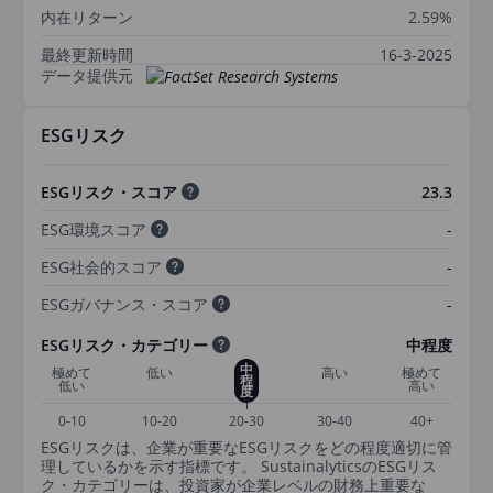
内在リターン
2.59%
最終更新時間
16-3-2025
データ提供元
ESGリスク
ESGリスク・スコア
23.3
ESG環境スコア
-
ESG社会的スコア
-
ESGガバナンス・スコア
-
ESGリスク・カテゴリー
中程度
中
極めて
低い
高い
極めて
程
低い
高い
度
0-10
10-20
20-30
30-40
40+
ESGリスクは、企業が重要なESGリスクをどの程度適切に管
理しているかを示す指標です。 SustainalyticsのESGリス
ク・カテゴリーは、投資家が企業レベルの財務上重要な