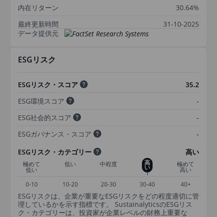
内在リターン
30.64%
最終更新時間
31-10-2025
データ提供元
ESGリスク
ESGリスク・スコア
35.2
ESG環境スコア
-
ESG社会的スコア
-
ESGガバナンス・スコア
-
ESGリスク・カテゴリー
高い
高
極めて
低い
中程度
極めて
い
低い
高い
0-10
10-20
20-30
30-40
40+
ESGリスクは、企業が重要なESGリスクをどの程度適切に管
理しているかを示す指標です。 SustainalyticsのESGリス
ク・カテゴリーは、投資家が企業レベルの財務上重要な