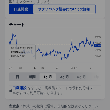
取引をスタートしましょう。
口座開設
サクソバンク証券についての詳細
チャート
Chart
80.00
Line chart with 297 data points.
78.00
77.44
07-8月-2026 19:30
The chart has 1 X axis displaying categories.
76.00
IRON:xnas
The chart has 1 Y axis displaying values. Data ra
Close
77.42
74.00
7月
13
17
21
27
31
8月
7
End of interactive chart.
1日
1週間
1ヶ月
3ヶ月
6ヶ月
1年
3
口座開設
をすると、高機能チャートや優れた分析ツー
ルがすべて利用可能になります。
留意点：
株式への投資は通常、長期的な投資からリターン