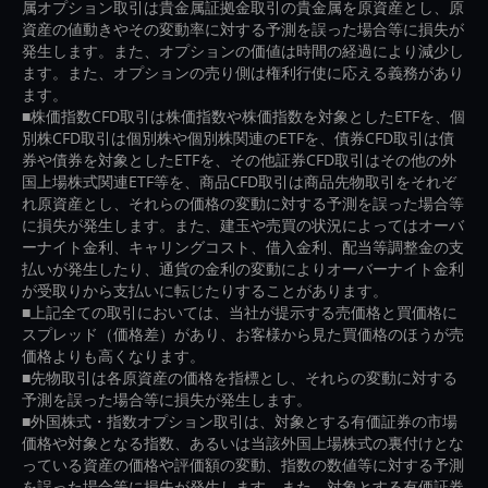
属オプション取引は貴金属証拠金取引の貴金属を原資産とし、原
資産の値動きやその変動率に対する予測を誤った場合等に損失が
発生します。また、オプションの価値は時間の経過により減少し
ます。また、オプションの売り側は権利行使に応える義務があり
ます。
■株価指数CFD取引は株価指数や株価指数を対象としたETFを、個
別株CFD取引は個別株や個別株関連のETFを、債券CFD取引は債
券や債券を対象としたETFを、その他証券CFD取引はその他の外
国上場株式関連ETF等を、商品CFD取引は商品先物取引をそれぞ
れ原資産とし、それらの価格の変動に対する予測を誤った場合等
に損失が発生します。また、建玉や売買の状況によってはオーバ
ーナイト金利、キャリングコスト、借入金利、配当等調整金の支
払いが発生したり、通貨の金利の変動によりオーバーナイト金利
が受取りから支払いに転じたりすることがあります。
■上記全ての取引においては、当社が提示する売価格と買価格に
スプレッド（価格差）があり、お客様から見た買価格のほうが売
価格よりも高くなります。
■先物取引は各原資産の価格を指標とし、それらの変動に対する
予測を誤った場合等に損失が発生します。
■外国株式・指数オプション取引は、対象とする有価証券の市場
価格や対象となる指数、あるいは当該外国上場株式の裏付けとな
っている資産の価格や評価額の変動、指数の数値等に対する予測
を誤った場合等に損失が発生します。また、対象とする有価証券