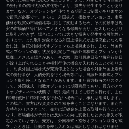
の発行者の信用状況の変化等により、損失が発生することがあり
ます。なお、オプションを行使できる期間には制限がありますの
で留意が必要です。さらに、外国株式・指数オプションは、市場
価格が現実の市場価格等に応じて変動するため、その変動率は現
実の市場価格等に比べて大きくなる傾向があり、意図したとおり
に取引ができず、場合によっては大きな損失が発生する可能性が
あります。また取引対象となる外国上場株式が上場廃止となる場
合には、当該外国株式オプションも上場廃止され、また、外国株
式オプションの取引状況を勘案して当該外国株式オプションが上
場廃止とされる場合があり、その際、取引最終日及び権利行使日
が繰り上げられることや権利行使の機会が失われることがありま
す。対象外国上場株式が売買停止となった場合や対象外国上場株
式の発行者が、人的分割を行う場合等には、当該外国株式オプシ
ョンも取引停止となることがあります。また買方特有のリスクと
して、外国株式・指数オプションは期限商品であり、買方がアウ
トオブザマネーの状態で、取引最終日までに転売を行わず、また
権利行使日に権利行使を行わない場合には、権利は消滅します。
この場合、買方は投資資金の全額を失うことになります。また売
方特有のリスクとして、売方は証拠金を上回る取引を行うことと
なり、市場価格が予想とは反対の方向に変化したときの損失が限
定されていません。売方は、外国株式・指数オプション取引が成
立したときは、証拠金を差し入れ又は預託しなければなりませ