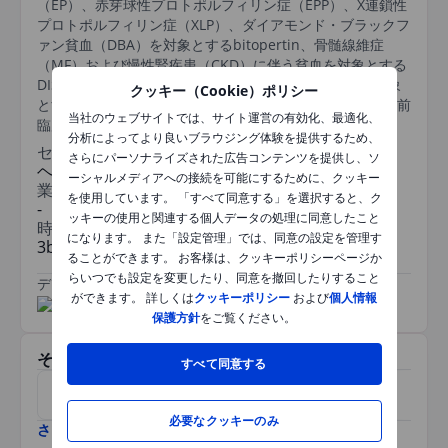
（EP）、赤芽球性プロトポルフィリン症（EPP）、X連鎖性
プロトポルフィリン症（XLP）、ダイアモンド・ブラックフ
ァン貧血（DBA）を対象とするbitopertin、骨髄線維症
（MF）および慢性腎疾患（CKD）に伴う貧血を対象とする
DISC-0974、多血症（PV）およびその他の血液疾患を対象
クッキー（Cookie）ポリシー
とするDISC-3405が含まれる。さらに、DISC-0998を含む前
当社のウェブサイトでは、サイト運営の有効化、最適化、
臨床プログラムも展開している。
分析によってより良いブラウジング体験を提供するため、
セクター
さらにパーソナライズされた広告コンテンツを提供し、ソ
ヘルスケア
ーシャルメディアへの接続を可能にするために、クッキー
業種
を使用しています。 「すべて同意する」を選択すると、ク
-
ッキーの使用と関連する個人データの処理に同意したこと
時価総額
になります。 また「設定管理」では、同意の設定を管理す
3bn
ることができます。 お客様は、クッキーポリシーページか
らいつでも設定を変更したり、同意を撤回したりすること
データ提供元
/
ができます。 詳しくは
クッキーポリシー
および
個人情報
保護方針
をご覧ください。
その他関連銘柄
すべて同意する
アセンディス・ファーマ
Upstream Bio Inc
必要なクッキーのみ
さらに表示