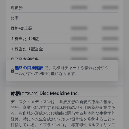
総債務
XXXXXXX
XXXXXXX
比率
価格/売上高
XXXXXXX
XXXXXXX
１株当たり利益
XXXXXXX
XXXXXXX
１株当たり配当金
XXXXXXX
XXXXXXX
自己資本利益率
XXXXXXX
XXXXXXX
無料の口座開設
で、高機能チャートや優れた分析ツ
ールがすべて利用可能になります。
銘柄について Disc Medicine Inc.
ディスク・メディスンは、血液疾患の新規治療薬の創薬、
開発、商業化に注力する臨床段階のバイオ医薬品企業であ
る。赤血球の形成および機能に関与する基本的な生物学的
経路、特にヘム生合成および鉄の恒常性を修飾することを
目指している。イプラインには、赤芽球性ポルフィリン症