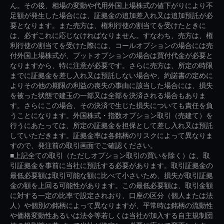
ん。その後、相場の変動や代用外国上場株式の値下がりにより不
足額が発生した場合には、証拠金の追加差入れ又は追加預託が必
要となります。また売方は、権利行使の割当てを受けたときに
は、必ずこれに応じなければなりません。すなわち、売方は、権
利行使の割当てを受けた際には、コールオプションの場合には売
付外国上場株式が、プットオプションの場合は買付代金が必要と
なりますから、特に注意が必要です。さらに売方は、所定の時限
までに証拠金を差し入れ又は預託しない場合や、約諾書の定めに
よりその他の期限の利益の喪失の事由に該当した場合には、損失
を被った状態で建玉の一部又は全部を決済される場合もありま
す。さらにこの場合、その決済で生じた損失についても責任を負
うことになります。外国株式・指数オプション取引（売建て）を
行うにあたっては、所定の証拠金を担保として差し入れ又は預託
していただきます。証拠金率は各銘柄のリスクによって異なりま
すので、発注前の取引画面でご確認ください。
■上記全ての取引（ただしオプション取引の買いを除く）は、取
引証拠金を事前に当社に預託する必要があります。取引証拠金の
最低必要額は取引可能な額に比べて小さいため、損失が取引証拠
金の額を上回る可能性があります。この最低必要額は、取引金額
に対する一定の比率で設定されおり、口座の区分（個人または法
人）や個別の銘柄によって異なりますが、平常時は銘柄の流動性
や価格変動性あるいは法令等若しくは当社が加入する自主規制団