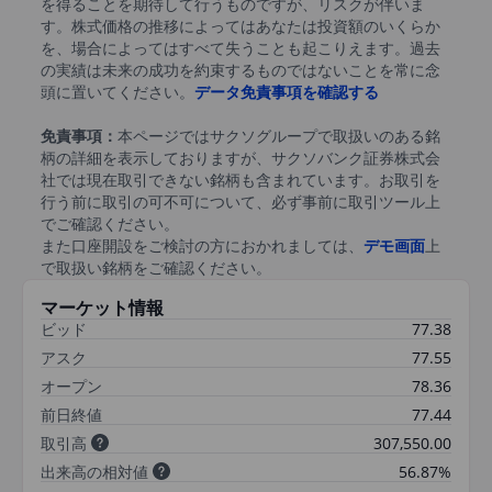
を得ることを期待して行うものですが、リスクが伴いま
す。株式価格の推移によってはあなたは投資額のいくらか
を、場合によってはすべて失うことも起こりえます。過去
の実績は未来の成功を約束するものではないことを常に念
頭に置いてください。
データ免責事項を確認する
免責事項：
本ページではサクソグループで取扱いのある銘
柄の詳細を表示しておりますが、サクソバンク証券株式会
社では現在取引できない銘柄も含まれています。お取引を
行う前に取引の可不可について、必ず事前に取引ツール上
でご確認ください。
また口座開設をご検討の方におかれましては、
デモ画面
上
で取扱い銘柄をご確認ください。
マーケット情報
ビッド
77.38
アスク
77.55
オープン
78.36
前日終値
77.44
取引高
307,550.00
出来高の相対値
56.87%