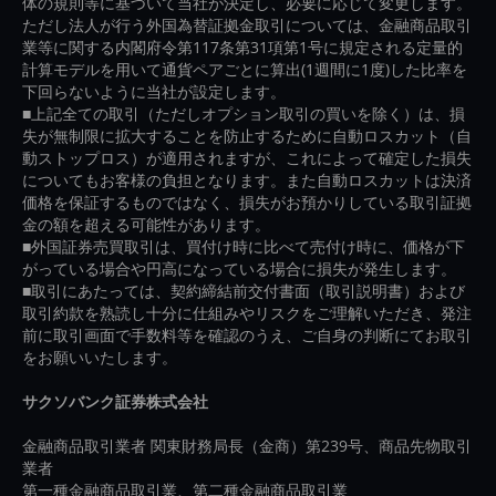
体の規則等に基づいて当社が決定し、必要に応じて変更します。
ただし法人が行う外国為替証拠金取引については、金融商品取引
業等に関する内閣府令第117条第31項第1号に規定される定量的
計算モデルを用いて通貨ペアごとに算出(1週間に1度)した比率を
下回らないように当社が設定します。
■上記全ての取引（ただしオプション取引の買いを除く）は、損
失が無制限に拡大することを防止するために自動ロスカット（自
動ストップロス）が適用されますが、これによって確定した損失
についてもお客様の負担となります。また自動ロスカットは決済
価格を保証するものではなく、損失がお預かりしている取引証拠
金の額を超える可能性があります。
■外国証券売買取引は、買付け時に比べて売付け時に、価格が下
がっている場合や円高になっている場合に損失が発生します。
■取引にあたっては、契約締結前交付書面（取引説明書）および
取引約款を熟読し十分に仕組みやリスクをご理解いただき、発注
前に取引画面で手数料等を確認のうえ、ご自身の判断にてお取引
をお願いいたします。
サクソバンク証券株式会社
金融商品取引業者 関東財務局長（金商）第239号、商品先物取引
業者
第一種金融商品取引業、第二種金融商品取引業