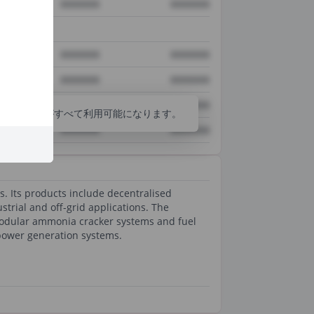
XXXXXXX
XXXXXXX
XXXXXXX
XXXXXXX
XXXXXXX
XXXXXXX
XXXXXXX
XXXXXXX
分析ツールがすべて利用可能になります。
XXXXXXX
XXXXXXX
 Its products include decentralised
rial and off-grid applications. The
modular ammonia cracker systems and fuel
 power generation systems.