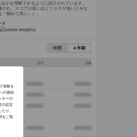
あるかを理解できるように設計されています。
評価され、スコアが低いほどリスクが低いとみな
0は「極めて高い」）。
ード
年間
４半期
Q3
Q4
XXXXXXX
XXXXXXX
グ体験を
への接続
XXXXXXX
XXXXXXX
ッキーの
意の設定
XXXXXXX
XXXXXXX
したり、
針
をご覧
XXXXXXX
XXXXXXX