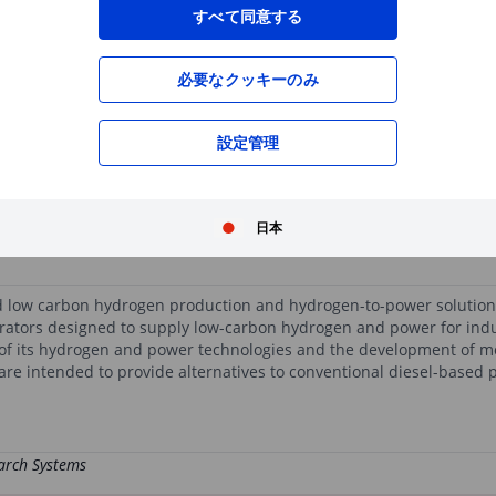
XXXXXXX
XXXXXXX
すべて同意する
必要なクッキーのみ
XXXXXXX
XXXXXXX
XXXXXXX
XXXXXXX
設定管理
XXXXXXX
XXXXXXX
無料の口座開設
で、高機能チャートや優れた
XXXXXXX
XXXXXXX
日本
 low carbon hydrogen production and hydrogen-to-power solutions.
ators designed to supply low-carbon hydrogen and power for indust
 of its hydrogen and power technologies and the development of 
 are intended to provide alternatives to conventional diesel-based