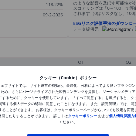
のような影響を及ぼす可能性が
118.22%
スコアリングは「0～100」で
されます（0はリスクなし、10
09-2-2026
ESGリスク評価手法のダウンロ
データ提供元
/
Q1
Q2
クッキー（Cookie）ポリシー
XXXXXXX
XXXXXXX
ウェブサイトでは、サイト運営の有効化、最適化、分析によってより良いブラウジン
るため、さらにパーソナライズされた広告コンテンツを提供し、ソーシャルメディア
XXXXXXX
XXXXXXX
にするために、クッキーを使用しています。 「すべて同意する」を選択すると、ク
関連する個人データの処理に同意したことになります。 また「設定管理」では、同
XXXXXXX
XXXXXXX
することができます。 お客様は、クッキーポリシーページからいつでも設定を変更
撤回したりすることができます。 詳しくは
クッキーポリシー
および
個人情報保護方
ください。
XXXXXXX
XXXXXXX