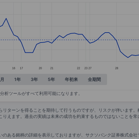
tegories.
lues. Data ranges from 10.1 to 11.46.
16
17
20
21
22
23
27
28
ヶ月
1年
3年
5年
年初来
全期間
分析ツールがすべて利用可能になります。
らリターンを得ることを期待して行うものですが、リスクが伴います。
こりえます。過去の実績は未来の成功を約束するものではないことを常
いのある銘柄の詳細を表示しておりますが、サクソバンク証券株式会社