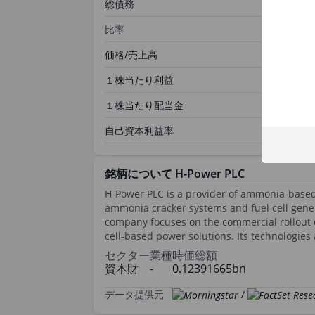
総債務
比率
価格/売上高
１株当たり利益
１株当たり配当金
自己資本利益率
銘柄について H-Power PLC
H-Power PLC is a provider of ammonia-based
ammonia cracker systems and fuel cell gener
company focuses on the commercial rollout
cell-based power solutions. Its technologies
セクター
業種
時価総額
資本財
-
0.12391665bn
データ提供元
/