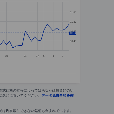
11.60
11.20
10.80
10.74
10.40
29
31
8月
5
6
7
株式価格の推移によってはあなたは投資額のい
に念頭に置いてください。
データ免責事項を確
では現在取引できない銘柄も含まれています。