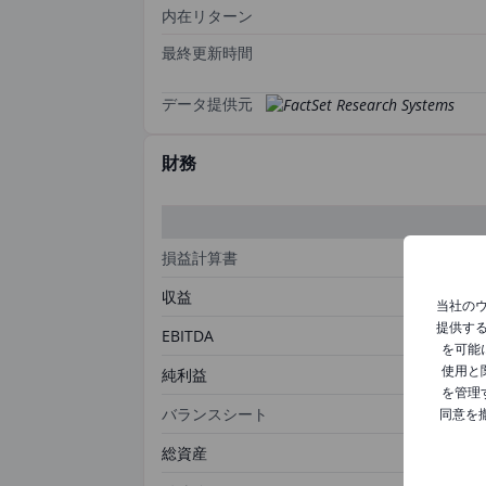
内在リターン
最終更新時間
データ提供元
財務
損益計算書
収益
当社の
提供す
EBITDA
を可能
使用と
純利益
を管理
バランスシート
同意を
総資産