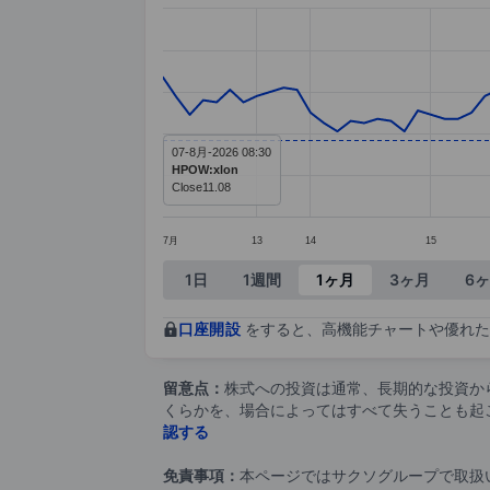
Chart
Line chart with 84 data points.
The chart has 1 X axis displaying ca
The chart has 1 Y axis displaying va
07-8月-2026 08:30
HPOW:xlon
Close
11.08
7月
13
14
15
End of interactive chart.
1日
1週間
1ヶ月
3ヶ月
6
口座開設
をすると、高機能チャートや優れた
留意点：
株式への投資は通常、長期的な投資か
くらかを、場合によってはすべて失うことも起
認する
免責事項：
本ページではサクソグループで取扱