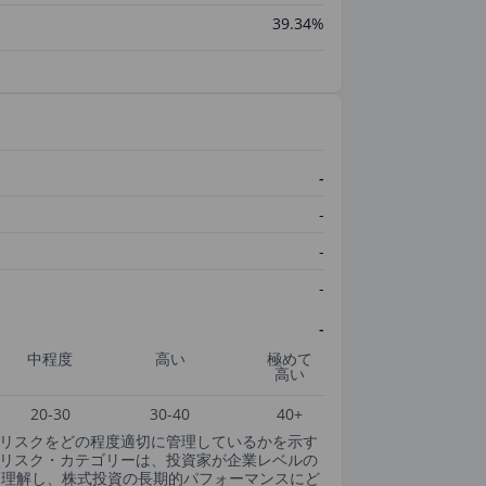
39.34%
-
-
-
-
-
中程度
高い
極めて
高い
20-30
30-40
40+
SGリスクをどの程度適切に管理しているかを示す
csのESGリスク・カテゴリーは、投資家が企業レベルの
・理解し、株式投資の長期的パフォーマンスにど