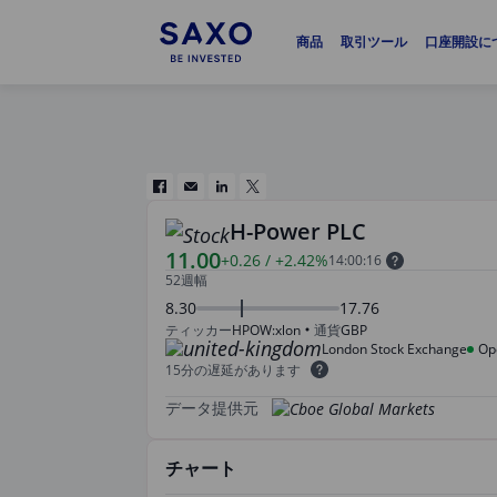
商品
取引ツール
口座開設に
H-Power PLC
11.00
+0.26
/
+2.42%
14:00:16
52週幅
8.30
17.76
ティッカー
HPOW:xlon
通貨
GBP
London Stock Exchange
Op
15分の遅延があります
データ提供元
チャート