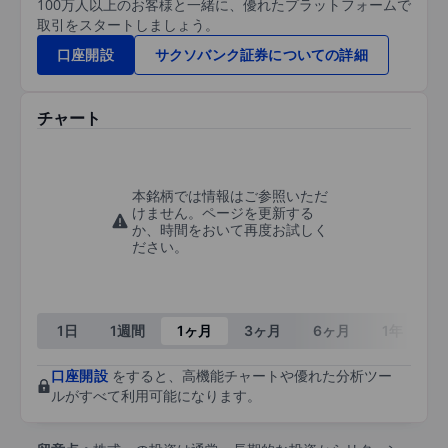
100万人以上のお客様と一緒に、優れたプラットフォームで
取引をスタートしましょう。
口座開設
サクソバンク証券についての詳細
チャート
本銘柄では情報はご参照いただ
けません。ページを更新する
か、時間をおいて再度お試しく
ださい。
1日
1週間
1ヶ月
3ヶ月
6ヶ月
1年
3
口座開設
をすると、高機能チャートや優れた分析ツー
ルがすべて利用可能になります。