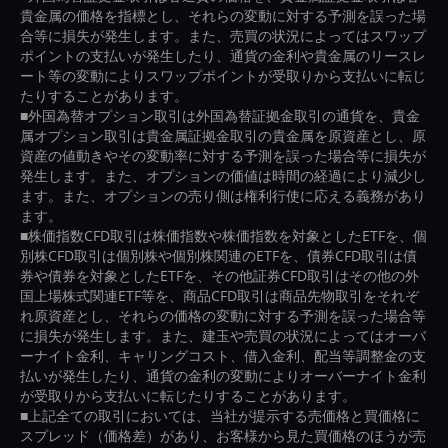
貴金属の価格を指標とし、それらの変動に対する予測を誤った場
合等に損失が発生します。また、売買の状況によってはスワップ
ポイントの支払いが発生したり、通貨の金利や貴金属のリースレ
ート等の変動によりスワップポイントが受取りから支払いに転じ
たりすることがあります。
■外国為替オプション取引は外国為替証拠金取引の通貨を、貴金
属オプション取引は貴金属証拠金取引の貴金属を原資産とし、原
資産の値動きやその変動率に対する予測を誤った場合等に損失が
発生します。また、オプションの価値は時間の経過により減少し
ます。また、オプションの売り側は権利行使に応える義務があり
ます。
■株価指数CFD取引は株価指数や株価指数を対象としたETFを、個
別株CFD取引は個別株や個別株関連のETFを、債券CFD取引は債
券や債券を対象としたETFを、その他証券CFD取引はその他の外
国上場株式関連ETF等を、商品CFD取引は商品先物取引をそれぞ
れ原資産とし、それらの価格の変動に対する予測を誤った場合等
に損失が発生します。また、建玉や売買の状況によってはオーバ
ーナイト金利、キャリングコスト、借入金利、配当等調整金の支
払いが発生したり、通貨の金利の変動によりオーバーナイト金利
が受取りから支払いに転じたりすることがあります。
■上記全ての取引においては、当社が提示する売価格と買価格に
スプレッド（価格差）があり、お客様から見た買価格のほうが売