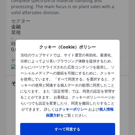
complete spectrum of material handling and
processing. The main focus is on plant sales with a
solid aftersales division.
セクター
金融
業種
-
時価総額
クッキー（Cookie）ポリシー
0.02402205bn
当社のウェブサイトでは、サイト運営の有効化、最適化、
データ提供元
/
分析によってより良いブラウジング体験を提供するため、
さらにパーソナライズされた広告コンテンツを提供し、ソ
ーシャルメディアへの接続を可能にするために、クッキー
を使用しています。 「すべて同意する」を選択すると、ク
その他関連銘柄
ッキーの使用と関連する個人データの処理に同意したこと
になります。 また「設定管理」では、同意の設定を管理す
ることができます。 お客様は、クッキーポリシーページか
らいつでも設定を変更したり、同意を撤回したりすること
ができます。 詳しくは
クッキーポリシー
および
個人情報
本銘柄では情報はご参照いただ
保護方針
をご覧ください。
けません。ページを更新する
か、時間をおいて再度お試しく
ださい。
すべて同意する