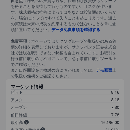
留意点：
株式への投資は通常、長期的な投資からリターン
を得ることを期待して行うものですが、リスクが伴いま
す。株式価格の推移によってはあなたは投資額のいくらか
を、場合によってはすべて失うことも起こりえます。過去
の実績は未来の成功を約束するものではないことを常に念
頭に置いてください。
データ免責事項を確認する
免責事項：
本ページではサクソグループで取扱いのある銘
柄の詳細を表示しておりますが、サクソバンク証券株式会
社では現在取引できない銘柄も含まれています。お取引を
行う前に取引の可不可について、必ず事前に取引ツール上
でご確認ください。
また口座開設をご検討の方におかれましては、
デモ画面
上
で取扱い銘柄をご確認ください。
マーケット情報
ビッド
8.16
アスク
8.18
オープン
7.80
前日終値
7.78
取引高
16,196.00
出来高の相対値
81.91%