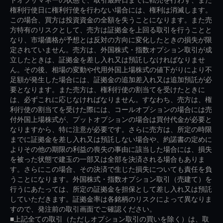
権利行使日に権利行使を行わない場合には、権利は消滅します。
この場合、買方は投資資金の全額を失うことになります。また売
方特有のリスクとして、売方は証拠金を上回る取引を行うことと
なり、市場価格が予想とは反対の方向に変化したときの損失が限
定されていません。売方は、外国株式・指数オプション取引が成
立したときは、証拠金を差し入れ又は預託しなければなりませ
ん。その後、相場の変動や代用外国上場株式の値下がりにより不
足額が発生した場合には、証拠金の追加差入れ又は追加預託が必
要となります。また売方は、権利行使の割当てを受けたときに
は、必ずこれに応じなければなりません。すなわち、売方は、権
利行使の割当てを受けた際には、コールオプションの場合には売
付外国上場株式が、プットオプションの場合は買付代金が必要と
なりますから、特に注意が必要です。さらに売方は、所定の時限
までに証拠金を差し入れ又は預託しない場合や、約諾書の定めに
よりその他の期限の利益の喪失の事由に該当した場合には、損失
を被った状態で建玉の一部又は全部を決済される場合もありま
す。さらにこの場合、その決済で生じた損失についても責任を負
うことになります。外国株式・指数オプション取引（売建て）を
行うにあたっては、所定の証拠金を担保として差し入れ又は預託
していただきます。証拠金率は各銘柄のリスクによって異なりま
すので、発注前の取引画面でご確認ください。
■上記全ての取引（ただしオプション取引の買いを除く）は、取