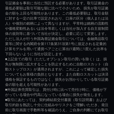
引証拠金を事前に当社に預託する必要があります。取引証拠金の
最低必要額は取引可能な額に比べて小さいため、損失が取引証拠
金の額を上回る可能性があります。この最低必要額は、取引金額
に対する一定の比率で設定されおり、口座の区分（個人または法
人）や個別の銘柄によって異なりますが、平常時は銘柄の流動性
や価格変動性あるいは法令等若しくは当社が加入する自主規制団
体の規則等に基づいて当社が決定し、必要に応じて変更します。
ただし法人が行う外国為替証拠金取引については、金融商品取引
業等に関する内閣府令第117条第31項第1号に規定される定量的
計算モデルを用いて通貨ペアごとに算出(1週間に1度)した比率を
下回らないように当社が設定します。
■上記全ての取引（ただしオプション取引の買いを除く）は、損
失が無制限に拡大することを防止するために自動ロスカット（自
動ストップロス）が適用されますが、これによって確定した損失
についてもお客様の負担となります。また自動ロスカットは決済
価格を保証するものではなく、損失がお預かりしている取引証拠
金の額を超える可能性があります。
■外国証券売買取引は、買付け時に比べて売付け時に、価格が下
がっている場合や円高になっている場合に損失が発生します。
■取引にあたっては、契約締結前交付書面（取引説明書）および
取引約款を熟読し十分に仕組みやリスクをご理解いただき、発注
前に取引画面で手数料等を確認のうえ、ご自身の判断にてお取引