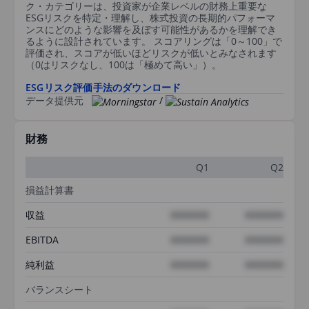
ク・カテゴリーは、投資家が企業レベルの財務上重要な
ESGリスクを特定・理解し、株式投資の長期的パフォーマ
ンスにどのような影響を及ぼす可能性があるかを理解でき
るように設計されています。 スコアリングは「0～100」で
評価され、スコアが低いほどリスクが低いとみなされます
（0はリスクなし、100は「極めて高い」）。
ESGリスク評価手法のダウンロード
データ提供元
/
財務
Q1
Q2
損益計算書
収益
XXXXXXX
XXXXXXX
EBITDA
XXXXXXX
XXXXXXX
純利益
XXXXXXX
XXXXXXX
バランスシート