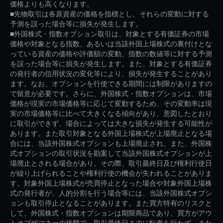
価格よりも高くなります。
■先物取引は各原資産の価格を指標とし、それらの変動に対する
予測を誤った場合等に損失が発生します。
■外国株式・指数オプション取引は、対象とする有価証券の市場
価格や対象となる指数、あるいは当該外国上場株式の裏付けとな
っている資産の価格や評価額の変動、指数の数値等に対する予測
を誤った場合等に損失が発生します。また、対象とする有価証券
の発行者の信用状況の変化等により、損失が発生することがあり
ます。なお、オプションを行使できる期間には制限がありますの
で留意が必要です。さらに、外国株式・指数オプションは、市場
価格が現実の市場価格等に応じて変動するため、その変動率は現
実の市場価格等に比べて大きくなる傾向があり、意図したとおり
に取引ができず、場合によっては大きな損失が発生する可能性が
あります。また取引対象となる外国上場株式が上場廃止となる場
合には、当該外国株式オプションも上場廃止され、また、外国株
式オプションの取引状況を勘案して当該外国株式オプションが上
場廃止とされる場合があり、その際、取引最終日及び権利行使日
が繰り上げられることや権利行使の機会が失われることがありま
す。対象外国上場株式が売買停止となった場合や対象外国上場株
式の発行者が、人的分割を行う場合等には、当該外国株式オプシ
ョンも取引停止となることがあります。また買方特有のリスクと
して、外国株式・指数オプションは期限商品であり、買方がアウ
トオブザマネーの状態で、取引最終日までに転売を行わず、また