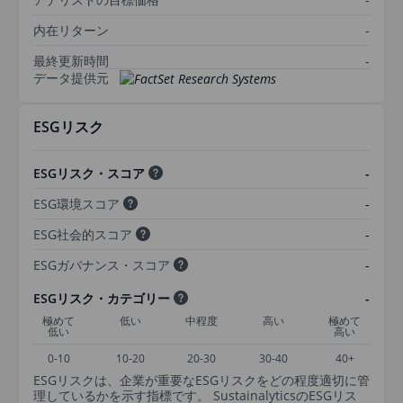
内在リターン
-
最終更新時間
-
データ提供元
ESGリスク
ESGリスク・スコア
-
ESG環境スコア
-
ESG社会的スコア
-
ESGガバナンス・スコア
-
ESGリスク・カテゴリー
-
極めて
低い
中程度
高い
極めて
低い
高い
0-10
10-20
20-30
30-40
40+
ESGリスクは、企業が重要なESGリスクをどの程度適切に管
理しているかを示す指標です。 SustainalyticsのESGリス