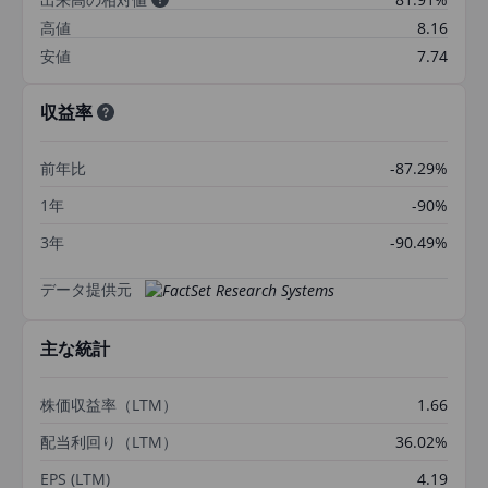
高値
8.16
安値
7.74
収益率
前年比
-87.29%
1年
-90%
3年
-90.49%
データ提供元
主な統計
株価収益率（LTM）
1.66
配当利回り（LTM）
36.02%
EPS (LTM)
4.19