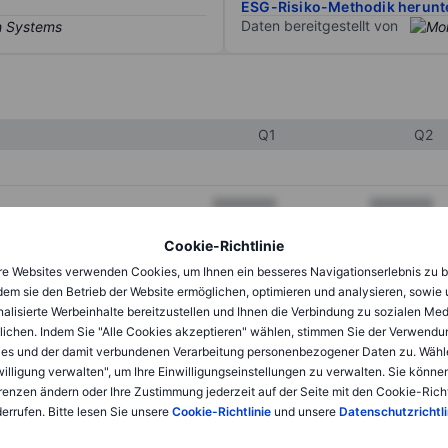
ESG-Risiko-Methodik herunt
Daten bereitgestellt von
Q1
Q2
XXXXXXX
XXXXXXX
XXXXXXX
XXXXXXX
Cookie-Richtlinie
e Websites verwenden Cookies, um Ihnen ein besseres Navigationserlebnis zu b
XXXXXXX
XXXXXXX
dem sie den Betrieb der Website ermöglichen, optimieren und analysieren, sowie
alisierte Werbeinhalte bereitzustellen und Ihnen die Verbindung zu sozialen Me
lichen. Indem Sie "Alle Cookies akzeptieren" wählen, stimmen Sie der Verwendu
XXXXXXX
XXXXXXX
es und der damit verbundenen Verarbeitung personenbezogener Daten zu. Wähl
willigung verwalten", um Ihre Einwilligungseinstellungen zu verwalten. Sie können
XXXXXXX
XXXXXXX
renzen ändern oder Ihre Zustimmung jederzeit auf der Seite mit den Cookie-Richt
errufen. Bitte lesen Sie unsere
Cookie-Richtlinie
und unsere
Datenschutzrichtli