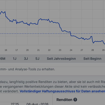
ories.
s. Data ranges from 20.05 to 39.
16
17
20
21
22
23
24
27
28
29
6M
1J
3J
5J
Seit Jahresbeginn
Seit Beginn
mm- und Analyse-Tools zu erhalten.
 dazu, langfristig positive Renditen zu bieten, aber sie ist auch mit 
ie vergangenen Wertentwicklungen dieser Aktie sind kein verlässliche
ht verändert.
Vollständiger Haftungsausschluss für Daten ansehe
Renditen
27.25
06-Aug.-2026