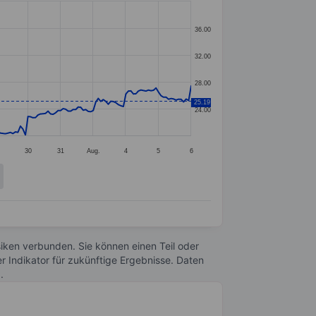
36.00
32.00
28.00
25.19
24.00
30
31
Aug.
4
5
6
Risiken verbunden. Sie können einen Teil oder
r Indikator für zukünftige Ergebnisse. Daten
n
.