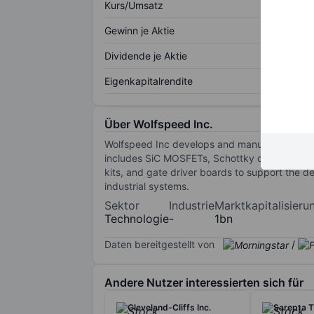
Kurs/Umsatz
Gewinn je Aktie
Dividende je Aktie
Eigenkapitalrendite
Über Wolfspeed Inc.
Wolfspeed Inc develops and manufactures semi
includes SiC MOSFETs, Schottky diodes, and 
kits, and gate driver boards to support the d
industrial systems.
Sektor
Industrie
Marktkapitalisieru
Technologie
-
1bn
Daten bereitgestellt von
/
Andere Nutzer interessierten sich für
Cleveland-Cliffs Inc.
Sarepta T