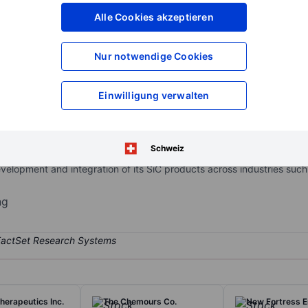
XXXXXXX
XXXXXXX
Alle Cookies akzeptieren
XXXXXXX
XXXXXXX
XXXXXXX
XXXXXXX
Nur notwendige Cookies
Konto eröffnen
um Zugriff auf mehr Di
XXXXXXX
XXXXXXX
Einwilligung verwalten
conductor technologies based on silicon carbide (SiC) for power elec
Schweiz
power modules used in power electronics applications. The company 
evelopment and integration of its SiC products across industries such
ng
herapeutics Inc.
The Chemours Co.
New Fortress E