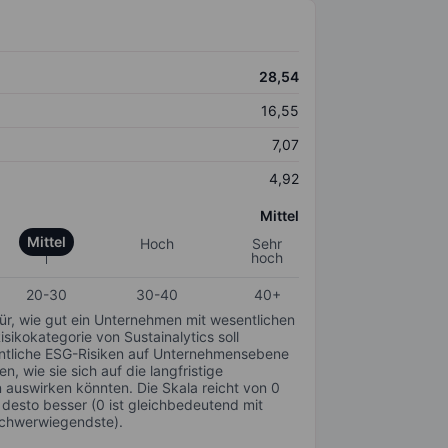
28,54
16,55
7,07
4,92
Mittel
Mittel
Hoch
Sehr
hoch
20-30
30-40
40+
für, wie gut ein Unternehmen mit wesentlichen
ikokategorie von Sustainalytics soll
sentliche ESG-Risiken auf Unternehmensebene
n, wie sie sich auf die langfristige
auswirken könnten. Die Skala reicht von 0
, desto besser (0 ist gleichbedeutend mit
schwerwiegendste).