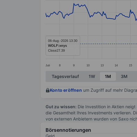
Line chart with 287 data points.
The chart has 1 X axis displaying categ
The chart has 1 Y axis displaying value
06-Aug.-2026 13:30
WOLF:xnys
Close
27.39
Juli
8
9
10
13
14
15
End of interactive chart.
Tagesverlauf
1W
1M
3M
Konto eröffnen
um Zugriff auf mehr Diagra
Gut zu wissen:
Die Investition in Aktien neigt
die Gesamtheit Ihres Investments verlieren. D
von externen Anbietern wurden von Saxo nic
Börsennotierungen
Geld