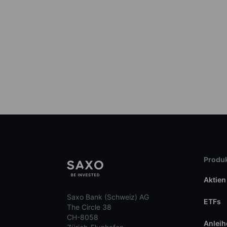
Produk
Aktien
Saxo Bank (Schweiz) AG
ETFs
The Circle 38
CH-8058
Anleih