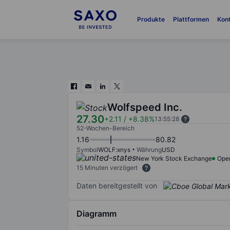
Produkte
Plattformen
Kon
Wolfspeed Inc.
27.30
+2.11
/
+8.38%
13:55:28
52-Wochen-Bereich
1.16
80.82
Symbol
WOLF:xnys
Währung
USD
New York Stock Exchange
Ope
15 Minuten verzögert
Daten bereitgestellt von
Diagramm
Chart