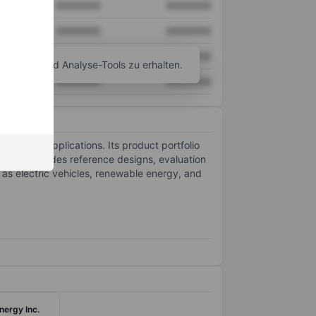
XXXXXXX
XXXXXXX
XXXXXXX
XXXXXXX
XXXXXXX
XXXXXXX
agramm- und Analyse-Tools zu erhalten.
XXXXXXX
XXXXXXX
tronics applications. Its product portfolio
also provides reference designs, evaluation
 as electric vehicles, renewable energy, and
nergy Inc.