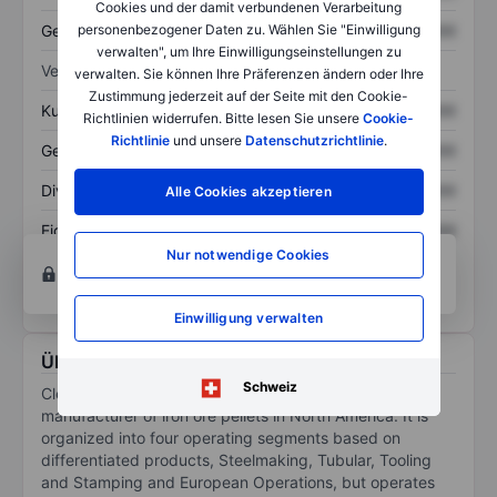
Cookies und der damit verbundenen Verarbeitung
Gesamtschulden
XXXXXXX
XXXXXXX
personenbezogener Daten zu. Wählen Sie "Einwilligung
verwalten", um Ihre Einwilligungseinstellungen zu
Verhältnisse
verwalten. Sie können Ihre Präferenzen ändern oder Ihre
Zustimmung jederzeit auf der Seite mit den Cookie-
Kurs/Umsatz
XXXXXXX
XXXXXXX
Richtlinien widerrufen. Bitte lesen Sie unsere
Cookie-
Richtlinie
und unsere
Datenschutzrichtlinie
.
Gewinn je Aktie
XXXXXXX
XXXXXXX
Dividende je Aktie
XXXXXXX
XXXXXXX
Alle Cookies akzeptieren
Eigenkapitalrendite
XXXXXXX
XXXXXXX
Nur notwendige Cookies
Konto eröffnen
um Zugriff auf mehr Diagramm-
und Analyse-Tools zu erhalten.
Einwilligung verwalten
Über Cleveland-Cliffs Inc.
Schweiz
Cleveland-Cliffs Inc is a flat-rolled steel producer and
manufacturer of iron ore pellets in North America. It is
organized into four operating segments based on
differentiated products, Steelmaking, Tubular, Tooling
and Stamping and European Operations, but operates