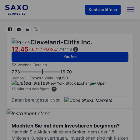
Konto eröffnen
Cleveland-Cliffs Inc.
12.45
-0.21
/
-1.62%
17:44:16
Kaufen
52-Wochen-Bereich
7.73
16.70
Symbol
CLF:xnys
Währung
USD
New York Stock Exchange
Open
15 Minuten verzögert
Daten bereitgestellt von
Möchten Sie mit dem Investieren beginnen?
Handeln Sie Aktien mit einem Broker, dem über 1.5
Millionen Kunden vertrauen. Investitionen sind mit Risiken