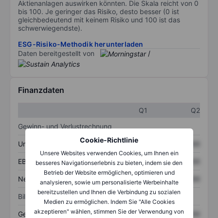
Aktienanlagen auswirken könnten. Die Skala reicht von 0
bis 100. Je geringer das Risiko, desto besser (0 ist
gleichbedeutend mit keinem Risiko und 100 ist das
schwerwiegendste).
ESG-Risiko-Methodik herunterladen
Daten bereitgestellt von
/
Finanzdaten
Q1
Q2
Gewinn- und Verlustrechnung
Cookie-Richtlinie
Umsatz
XXXXXXX
XXXXXXX
Unsere Websites verwenden Cookies, um Ihnen ein
EBITDA
XXXXXXX
XXXXXXX
besseres Navigationserlebnis zu bieten, indem sie den
Betrieb der Website ermöglichen, optimieren und
Nettoeinkommen
XXXXXXX
XXXXXXX
analysieren, sowie um personalisierte Werbeinhalte
bereitzustellen und Ihnen die Verbindung zu sozialen
Bilanz
Medien zu ermöglichen. Indem Sie "Alle Cookies
akzeptieren" wählen, stimmen Sie der Verwendung von
Gesamtvermögen
XXXXXXX
XXXXXXX