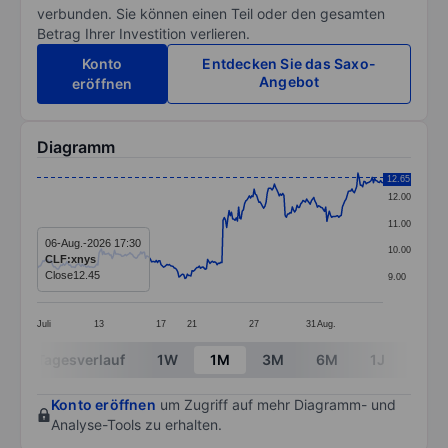
verbunden. Sie können einen Teil oder den gesamten
Betrag Ihrer Investition verlieren.
Konto
Entdecken Sie das Saxo-
Angebot
eröffnen
Diagramm
Chart
12.65
12.00
Line chart with 291 data points.
11.00
The chart has 1 X axis displaying categories.
06-Aug.-2026 17:30
10.00
CLF:xnys
The chart has 1 Y axis displaying values. Data ranges 
Close
12.45
9.00
Juli
13
17
21
27
31
Aug.
End of interactive chart.
Tagesverlauf
1W
1M
3M
6M
1J
3J
Konto eröffnen
um Zugriff auf mehr Diagramm- und
Analyse-Tools zu erhalten.