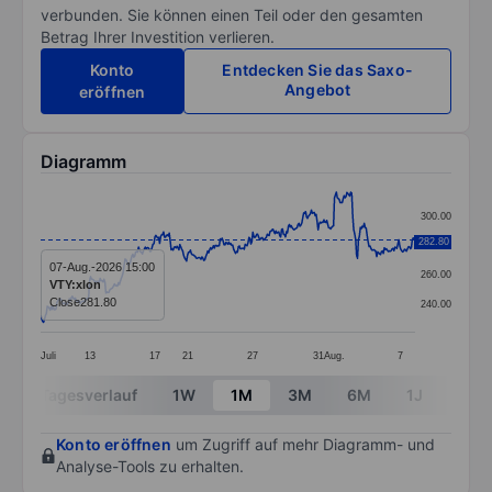
verbunden. Sie können einen Teil oder den gesamten
Betrag Ihrer Investition verlieren.
Konto
Entdecken Sie das Saxo-
Angebot
eröffnen
Diagramm
Chart
300.00
Line chart with 391 data points.
282.80
280.00
The chart has 1 X axis displaying categories.
07-Aug.-2026 15:00
260.00
VTY:xlon
The chart has 1 Y axis displaying values. Data ranges 
Close
281.80
240.00
Juli
13
17
21
27
31
Aug.
7
End of interactive chart.
Tagesverlauf
1W
1M
3M
6M
1J
3J
Konto eröffnen
um Zugriff auf mehr Diagramm- und
Analyse-Tools zu erhalten.