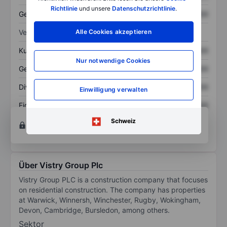
Richtlinie
und unsere
Datenschutzrichtlinie
.
Gesamtschulden
XXXXXXX
XXXXXXX
Verhältnisse
Alle Cookies akzeptieren
Kurs/Umsatz
XXXXXXX
XXXXXXX
Nur notwendige Cookies
Gewinn je Aktie
XXXXXXX
XXXXXXX
Dividende je Aktie
XXXXXXX
XXXXXXX
Einwilligung verwalten
Eigenkapitalrendite
XXXXXXX
XXXXXXX
Konto eröffnen
um Zugriff auf mehr Diagramm-
Schweiz
und Analyse-Tools zu erhalten.
Über Vistry Group Plc
Vistry Group PLC is a construction company that focuses
on residential construction. The company has properties
at Warwick, Winnersh, Winchester, Rugby, Wokingham,
Devon, Cambridge, Bursledon, among others.
Sektor