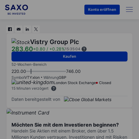
Konto eröffnen
Vistry Group Plc
283.60
+0.80
/
+0.28%
15:35:04
Kaufen
52-Wochen-Bereich
220.00
746.00
Symbol
VTY:xlon
Währung
GBP
London Stock Exchange
Closed
15 Minuten verzögert
Daten bereitgestellt von
Möchten Sie mit dem Investieren beginnen?
Handeln Sie Aktien mit einem Broker, dem über 1.5
Millionen Kunden vertrauen. Investitionen sind mit Risiken