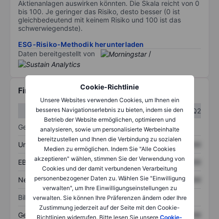
Aktienanlagen auswirken könnten. Die Skala reicht von 0
bis 100. Je geringer das Risiko, desto besser (0 ist
gleichbedeutend mit keinem Risiko und 100 ist das
schwerwiegendste).
ESG-Risiko-Methodik herunterladen
Daten bereitgestellt von
/
Cookie-Richtlinie
Finanzdaten
Unsere Websites verwenden Cookies, um Ihnen ein
besseres Navigationserlebnis zu bieten, indem sie den
Q1
Q2
Betrieb der Website ermöglichen, optimieren und
Gewinn- und Verlustrechnung
analysieren, sowie um personalisierte Werbeinhalte
bereitzustellen und Ihnen die Verbindung zu sozialen
Umsatz
XXXXXXX
XXXXXXX
Medien zu ermöglichen. Indem Sie "Alle Cookies
akzeptieren" wählen, stimmen Sie der Verwendung von
EBITDA
XXXXXXX
XXXXXXX
Cookies und der damit verbundenen Verarbeitung
personenbezogener Daten zu. Wählen Sie "Einwilligung
Nettoeinkommen
XXXXXXX
XXXXXXX
verwalten", um Ihre Einwilligungseinstellungen zu
Bilanz
verwalten. Sie können Ihre Präferenzen ändern oder Ihre
Zustimmung jederzeit auf der Seite mit den Cookie-
Gesamtvermögen
XXXXXXX
XXXXXXX
Richtlinien widerrufen. Bitte lesen Sie unsere
Cookie-