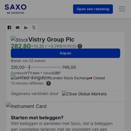
Open een rekening
Vistry Group Plc
282,80
+10,20
/
+3,74%
15:35:22
Kopen
Bereik van 52 weken
220,00
746,00
Symbool
VTY:xlon
Valuta
GBP
London Stock Exchange
Closed
15 minutes différées
Gegevens verstrekt door
Starten met beleggen?
Slim beleggen in aandelen met Saxo, dat is beleggen
aan voordelige tarieven met de voordelen van een