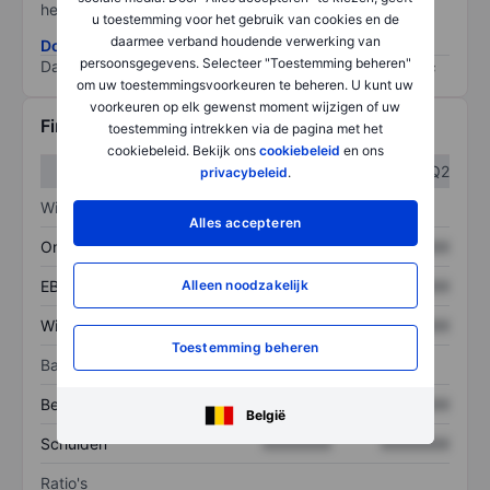
het grootste risico).
u toestemming voor het gebruik van cookies en de
daarmee verband houdende verwerking van
Download de ESG-risicomethodologie
persoonsgegevens. Selecteer "Toestemming beheren"
Data provided by
/
om uw toestemmingsvoorkeuren te beheren. U kunt uw
voorkeuren op elk gewenst moment wijzigen of uw
Financiële gegevens
toestemming intrekken via de pagina met het
cookiebeleid. Bekijk ons
cookiebeleid
en ons
Q1
Q2
privacybeleid
.
Winst/verlies
Alles accepteren
Omzet
XXXXXXX
XXXXXXX
Alleen noodzakelijk
EBITDA
XXXXXXX
XXXXXXX
Winst
XXXXXXX
XXXXXXX
Toestemming beheren
Balans
Bezittingen
XXXXXXX
XXXXXXX
België
Schulden
XXXXXXX
XXXXXXX
Ratio's