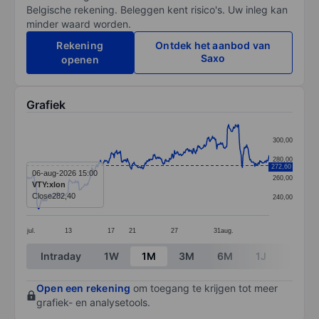
Belgische rekening. Beleggen kent risico's. Uw inleg kan
minder waard worden.
Rekening
Ontdek het aanbod van
Saxo
openen
Grafiek
Chart
300,00
Line chart with 391 data points.
280,00
272,60
The chart has 1 X axis displaying categories.
06-aug-2026 15:00
260,00
VTY:xlon
The chart has 1 Y axis displaying values. Data ranges 
Close
282,40
240,00
jul.
13
17
21
27
31
aug.
End of interactive chart.
Intraday
1W
1M
3M
6M
1J
3J
Open een rekening
om toegang te krijgen tot meer
grafiek- en analysetools.