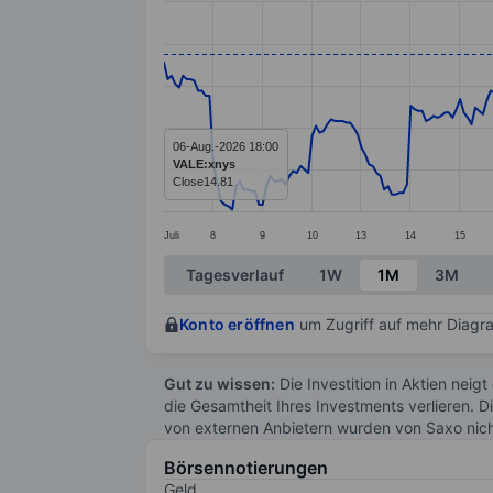
Line chart with 296 data points.
The chart has 1 X axis displaying categ
The chart has 1 Y axis displaying values
06-Aug.-2026 18:00
VALE:xnys
Close
14.81
Juli
8
9
10
13
14
15
End of interactive chart.
Tagesverlauf
1W
1M
3M
Konto eröffnen
um Zugriff auf mehr Diagra
Gut zu wissen:
Die Investition in Aktien neigt
die Gesamtheit Ihres Investments verlieren. D
von externen Anbietern wurden von Saxo nic
Börsennotierungen
Geld