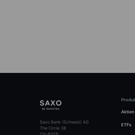
Produk
Aktien
Saxo Bank (Schweiz) AG
ETFs
The Circle 38
CH-8058