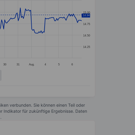
15.00
14.94
14.75
14.50
14.25
30
31
Aug.
4
5
6
Risiken verbunden. Sie können einen Teil oder
r Indikator für zukünftige Ergebnisse. Daten
n
.