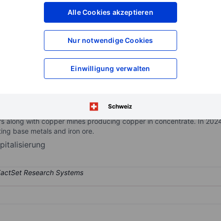
XXXXXXX
XXXXXXX
Alle Cookies akzeptieren
XXXXXXX
XXXXXXX
XXXXXXX
XXXXXXX
Nur notwendige Cookies
Konto eröffnen
um Zugriff auf mehr Di
XXXXXXX
XXXXXXX
Einwilligung verwalten
rgest producer of iron ore and pellets. In recent years the company ha
Schweiz
ron ore, nickel, and copper. Earnings are dominated by its iron ore b
ers along with copper mines producing copper in concentrate. In 2024,
ating base metals and iron ore.
italisierung