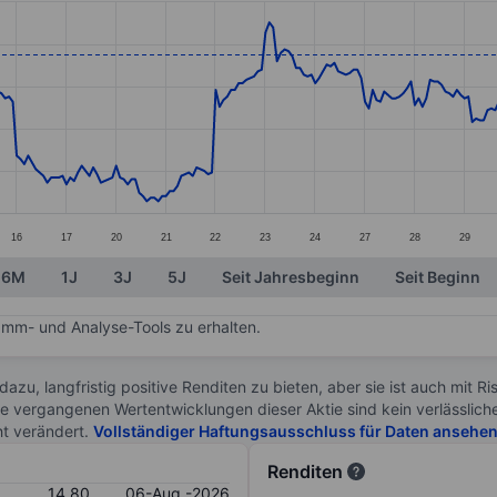
ories.
. Data ranges from 14.01 to 15.13.
16
17
20
21
22
23
24
27
28
29
6M
1J
3J
5J
Seit Jahresbeginn
Seit Beginn
mm- und Analyse-Tools zu erhalten.
 dazu, langfristig positive Renditen zu bieten, aber sie ist auch mit 
ie vergangenen Wertentwicklungen dieser Aktie sind kein verlässliche
ht verändert.
Vollständiger Haftungsausschluss für Daten ansehe
Renditen
14.80
06-Aug.-2026