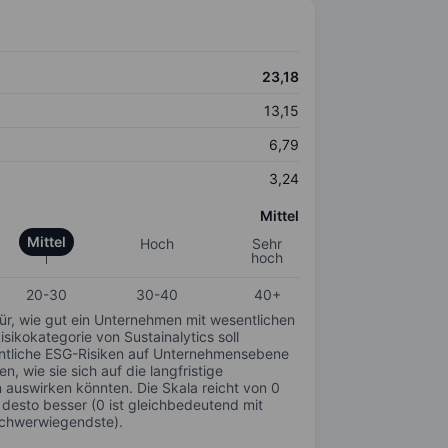
23,18
13,15
6,79
3,24
Mittel
Mittel
Hoch
Sehr
hoch
20-30
30-40
40+
für, wie gut ein Unternehmen mit wesentlichen
ikokategorie von Sustainalytics soll
sentliche ESG-Risiken auf Unternehmensebene
n, wie sie sich auf die langfristige
auswirken könnten. Die Skala reicht von 0
, desto besser (0 ist gleichbedeutend mit
schwerwiegendste).