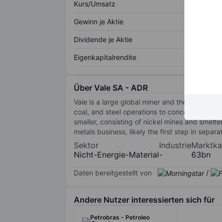
Kurs/Umsatz
Gewinn je Aktie
Dividende je Aktie
Eigenkapitalrendite
Über Vale SA - ADR
Vale is a large global miner and the world’s la
coal, and steel operations to concentrate on i
smaller, consisting of nickel mines and smelt
metals business, likely the first step in separ
Sektor
Industrie
Marktkap
Nicht-Energie-Material
-
63bn
Daten bereitgestellt von
/
Andere Nutzer interessierten sich für
Petrobras - Petroleo