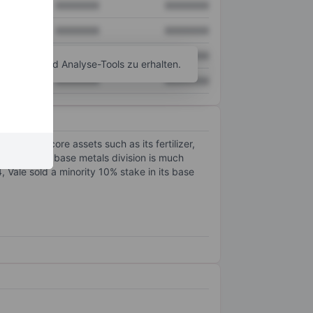
XXXXXXX
XXXXXXX
XXXXXXX
XXXXXXX
XXXXXXX
XXXXXXX
agramm- und Analyse-Tools zu erhalten.
XXXXXXX
XXXXXXX
s sold noncore assets such as its fertilizer,
usiness. The base metals division is much
 Vale sold a minority 10% stake in its base