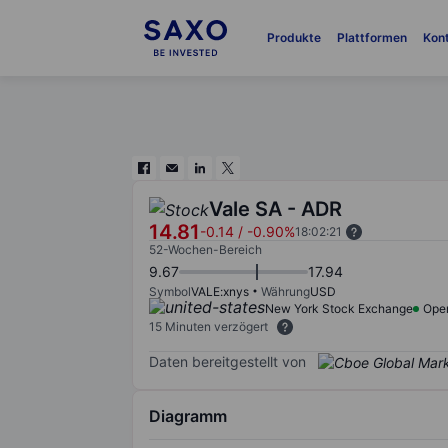
Produkte
Plattformen
Kon
Vale SA - ADR
14.81
-0.14
/
-0.90%
18:02:21
52-Wochen-Bereich
9.67
17.94
Symbol
VALE:xnys
Währung
USD
New York Stock Exchange
Ope
15 Minuten verzögert
Daten bereitgestellt von
Diagramm
Chart