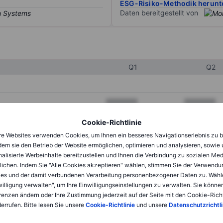
ESG-Risiko-Methodik herunt
Daten bereitgestellt von
Q1
Q2
XXXXXXX
XXXXXXX
XXXXXXX
XXXXXXX
Cookie-Richtlinie
e Websites verwenden Cookies, um Ihnen ein besseres Navigationserlebnis zu b
XXXXXXX
XXXXXXX
dem sie den Betrieb der Website ermöglichen, optimieren und analysieren, sowie
alisierte Werbeinhalte bereitzustellen und Ihnen die Verbindung zu sozialen Me
lichen. Indem Sie "Alle Cookies akzeptieren" wählen, stimmen Sie der Verwendu
XXXXXXX
XXXXXXX
es und der damit verbundenen Verarbeitung personenbezogener Daten zu. Wähl
willigung verwalten", um Ihre Einwilligungseinstellungen zu verwalten. Sie können
XXXXXXX
XXXXXXX
renzen ändern oder Ihre Zustimmung jederzeit auf der Seite mit den Cookie-Richt
errufen. Bitte lesen Sie unsere
Cookie-Richtlinie
und unsere
Datenschutzrichtli