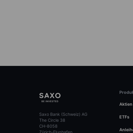
Produk
Aktien
Saxo Bank (Schweiz) AG
ETFs
The Circle 38
CH-8058
Anleih
Zürich-Flughafen