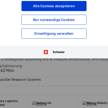
XXXXXXX
XXXXXXX
Alle Cookies akzeptieren
XXXXXXX
XXXXXXX
XXXXXXX
XXXXXXX
Nur notwendige Cookies
Konto eröffnen
um Zugriff auf mehr Di
XXXXXXX
XXXXXXX
Einwilligung verwalten
logy company transforming live teaching experience into proprietary 
Schweiz
s, it is building a world-wide education infrastructure designed to ma
s strategically expanding into AI compute infrastructure, GPU clou
italisierung
84276bn
ry Logistics
Gelteq Ltd.
Webuy Global L
ited