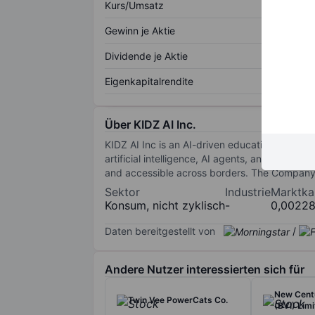
Kurs/Umsatz
Gewinn je Aktie
Dividende je Aktie
Eigenkapitalrendite
Über KIDZ AI Inc.
KIDZ AI Inc is an AI-driven education techno
artificial intelligence, AI agents, and robotic
and accessible across borders. The Company i
Sektor
Industrie
Marktkap
Konsum, nicht zyklisch
-
0,0022
Daten bereitgestellt von
/
Andere Nutzer interessierten sich für
New Centu
Twin Vee PowerCats Co.
(BVI) Lim