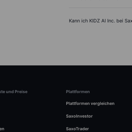
Kann ich KIDZ AI Inc. bei S
te und Preise
Plattformen
Plattformen vergleichen
SaxoInvestor
en
SaxoTrader