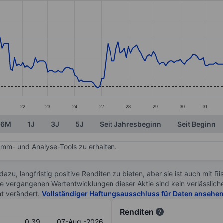
ories.
s. Data ranges from 0.38 to 0.84.
22
23
24
27
28
29
30
31
6M
1J
3J
5J
Seit Jahresbeginn
Seit Beginn
mm- und Analyse-Tools zu erhalten.
 dazu, langfristig positive Renditen zu bieten, aber sie ist auch mit 
ie vergangenen Wertentwicklungen dieser Aktie sind kein verlässliche
ht verändert.
Vollständiger Haftungsausschluss für Daten ansehe
Renditen
0.39
07-Aug.-2026