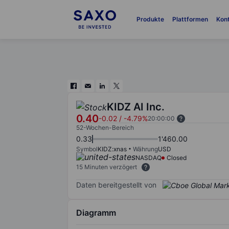
Produkte
Plattformen
Kon
KIDZ AI Inc.
0.40
-0.02
/
-4.79%
20:00:00
52-Wochen-Bereich
0.33
1'460.00
Symbol
KIDZ:xnas
Währung
USD
NASDAQ
Closed
15 Minuten verzögert
Daten bereitgestellt von
Diagramm
Chart