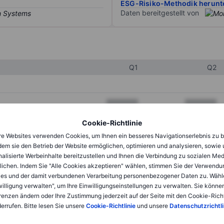
ESG-Risiko-Methodik herunt
Daten bereitgestellt von
Q1
Q2
XXXXXXX
XXXXXXX
XXXXXXX
XXXXXXX
Cookie-Richtlinie
e Websites verwenden Cookies, um Ihnen ein besseres Navigationserlebnis zu b
XXXXXXX
XXXXXXX
dem sie den Betrieb der Website ermöglichen, optimieren und analysieren, sowie
alisierte Werbeinhalte bereitzustellen und Ihnen die Verbindung zu sozialen Me
lichen. Indem Sie "Alle Cookies akzeptieren" wählen, stimmen Sie der Verwendu
XXXXXXX
XXXXXXX
es und der damit verbundenen Verarbeitung personenbezogener Daten zu. Wähl
willigung verwalten", um Ihre Einwilligungseinstellungen zu verwalten. Sie können
XXXXXXX
XXXXXXX
renzen ändern oder Ihre Zustimmung jederzeit auf der Seite mit den Cookie-Richt
errufen. Bitte lesen Sie unsere
Cookie-Richtlinie
und unsere
Datenschutzrichtli