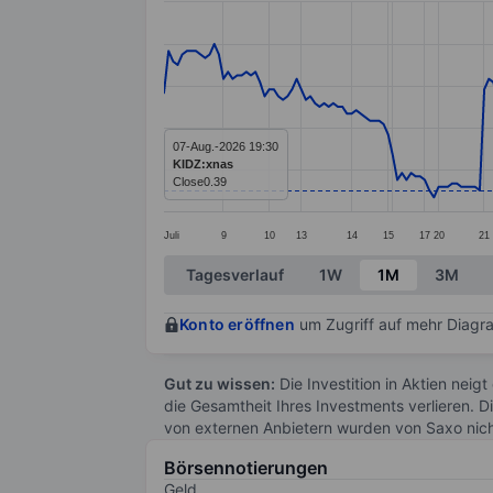
Line chart with 247 data points.
The chart has 1 X axis displaying categ
The chart has 1 Y axis displaying value
07-Aug.-2026 19:30
KIDZ:xnas
Close
0.39
Juli
9
10
13
14
15
17
20
21
End of interactive chart.
Tagesverlauf
1W
1M
3M
Konto eröffnen
um Zugriff auf mehr Diagra
Gut zu wissen:
Die Investition in Aktien neigt
die Gesamtheit Ihres Investments verlieren. D
von externen Anbietern wurden von Saxo nic
Börsennotierungen
Geld