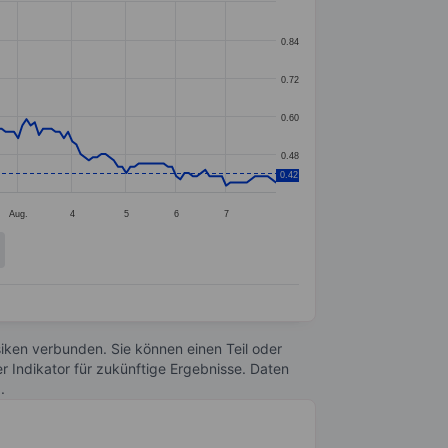
0.84
0.72
0.60
0.48
0.42
Aug.
4
5
6
7
Risiken verbunden. Sie können einen Teil oder
r Indikator für zukünftige Ergebnisse. Daten
n
.