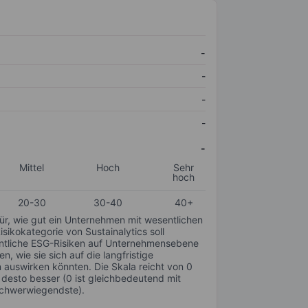
-
-
-
-
-
Mittel
Hoch
Sehr
hoch
20-30
30-40
40+
für, wie gut ein Unternehmen mit wesentlichen
ikokategorie von Sustainalytics soll
sentliche ESG-Risiken auf Unternehmensebene
n, wie sie sich auf die langfristige
auswirken könnten. Die Skala reicht von 0
, desto besser (0 ist gleichbedeutend mit
schwerwiegendste).