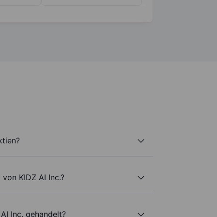
ktien?
 von KIDZ AI Inc.?
AI Inc. gehandelt?