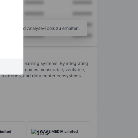
XXXXXXX
XXXXXXX
XXXXXXX
XXXXXXX
XXXXXXX
XXXXXXX
agramm- und Analyse-Tools zu erhalten.
XXXXXXX
XXXXXXX
AI-powered learning systems. By integrating
ke learning outcomes measurable, verifiable,
d platforms, and data center ecosystems.
imited
K WAVE MEDIA Limited