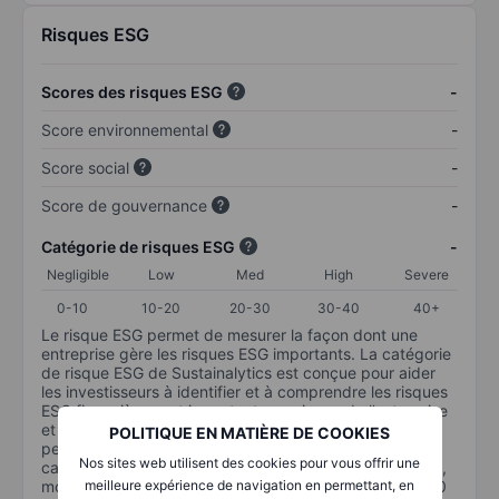
Risques ESG
Scores des risques ESG
-
Score environnemental
-
Score social
-
Score de gouvernance
-
Catégorie de risques ESG
-
Negligible
Low
Med
High
Severe
0-10
10-20
20-30
30-40
40+
Le risque ESG permet de mesurer la façon dont une
entreprise gère les risques ESG importants. La catégorie
de risque ESG de Sustainalytics est conçue pour aider
les investisseurs à identifier et à comprendre les risques
ESG financièrement importants au niveau de l’entreprise
et la manière dont ils sont susceptibles d’affecter les
POLITIQUE EN MATIÈRE DE COOKIES
performances à long terme des investissements en
Nos sites web utilisent des cookies pour vous offrir une
capital. L’échelle va de 0 à 100. Plus le risque est faible,
moins il est important (0 équivaut à aucun risque et 100
meilleure expérience de navigation en permettant, en