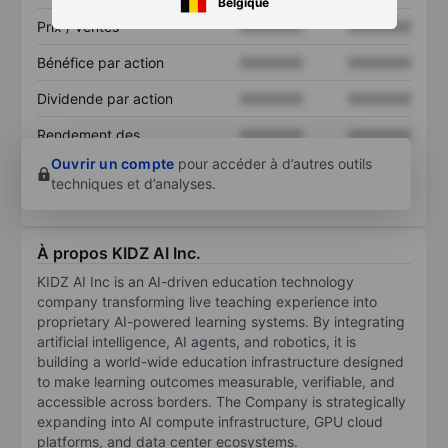
Belgique
Prix / ventes
XXXXXXX
XXXXXXX
Bénéfice par action
XXXXXXX
XXXXXXX
Dividende par action
XXXXXXX
XXXXXXX
Rendement des
XXXXXXX
XXXXXXX
capitaux propres
Ouvrir un compte
pour accéder à d’autres outils
techniques et d’analyses.
À propos KIDZ AI Inc.
KIDZ AI Inc is an AI-driven education technology
company transforming live teaching experience into
proprietary AI-powered learning systems. By integrating
artificial intelligence, AI agents, and robotics, it is
building a world-wide education infrastructure designed
to make learning outcomes measurable, verifiable, and
accessible across borders. The Company is strategically
expanding into AI compute infrastructure, GPU cloud
platforms, and data center ecosystems.