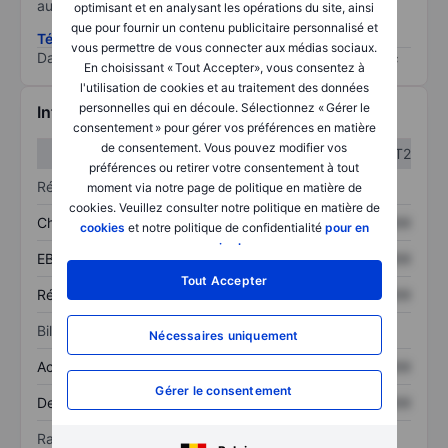
au risque le plus élevé).
optimisant et en analysant les opérations du site, ainsi
que pour fournir un contenu publicitaire personnalisé et
Télécharger la méthodologie ESG (en anglais)
vous permettre de vous connecter aux médias sociaux.
Data provided by
/
En choisissant « Tout Accepter», vous consentez à
l'utilisation de cookies et au traitement des données
personnelles qui en découle. Sélectionnez « Gérer le
Informations financières
consentement » pour gérer vos préférences en matière
de consentement. Vous pouvez modifier vos
T1
T2
préférences ou retirer votre consentement à tout
Résultats
moment via notre page de politique en matière de
cookies. Veuillez consulter notre politique en matière de
Chiffre d’affaires
XXXXXXX
XXXXXXX
cookies
et notre politique de confidentialité
pour en
savoir plus
.
EBITDA
XXXXXXX
XXXXXXX
Tout Accepter
Résultat net
XXXXXXX
XXXXXXX
Bilan
Nécessaires uniquement
Actif total
XXXXXXX
XXXXXXX
Gérer le consentement
Dette totale
XXXXXXX
XXXXXXX
Ratios