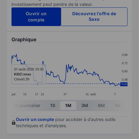
investissement peut perdre de la valeur.
Ouvrir un
Découvrez l'offre de
Saxo
compte
Graphique
Chart
0,84
Line chart with 247 data points.
0,72
The chart has 1 X axis displaying categories.
07-août-2026 19:30
0,60
KIDZ:xnas
The chart has 1 Y axis displaying values. Data ranges 
Close
0,39
0,48
0,42
juil.
13
17
21
27
31
août
7
End of interactive chart.
Intra-journalier
1S
1M
3M
6M
1A
3A
Ouvrir un compte
pour accéder à d’autres outils
techniques et d’analyses.