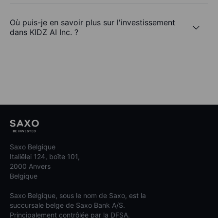
Où puis-je en savoir plus sur l'investissement
dans KIDZ AI Inc. ?
Saxo Belgique
Italiëlei 124, boîte 101,
2000 Anvers
Belgique
Saxo Belgique, sous le nom de Saxo, est la
succursale belge de Saxo Bank A/S.
Principalement contrôlée par la DFSA.