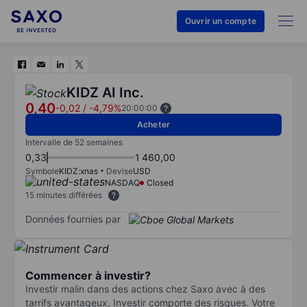
Ouvrir un compte
KIDZ AI Inc.
0,40
-0,02
/
-4,79%
20:00:00
Acheter
Intervalle de 52 semaines
0,33
1 460,00
Symbole
KIDZ:xnas
Devise
USD
NASDAQ
Closed
15 minutes différées
Données fournies par
Commencer à investir?
Investir malin dans des actions chez Saxo avec à des
tarrifs avantageux. Investir comporte des risques. Votre