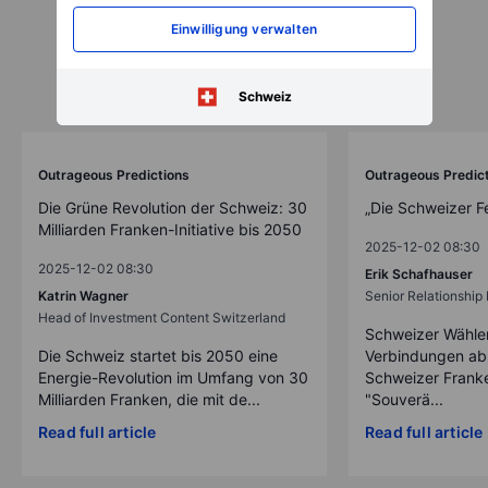
Einwilligung verwalten
Schweiz
Outrageous Predictions
Outrageous Predic
Die Grüne Revolution der Schweiz: 30
„Die Schweizer F
Milliarden Franken-Initiative bis 2050
2025-12-02 08:30
2025-12-02 08:30
Erik Schafhauser
Katrin Wagner
Senior Relationshi
Head of Investment Content Switzerland
Schweizer Wähler
Die Schweiz startet bis 2050 eine
Verbindungen ab
Energie-Revolution im Umfang von 30
Schweizer Franke
Milliarden Franken, die mit de...
"Souverä...
Read full article
Read full article