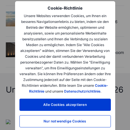
Cookie-Richtlinie
Options
2026-08-06 11:30:00
Unsere Websites verwenden Cookies, um Ihnen ein
Chips crack, vol shrugs - Options Brief - 6
besseres Navigationserlebnis zu bieten, indem sie den
August 2026
Betrieb der Website ermöglichen, optimieren und
analysieren, sowie um personalisierte Werbeinhalte
bereitzustellen und Ihnen die Verbindung zu sozialen
Medien zu ermöglichen. Indem Sie "Alle Cookies
Aktien
2026-08-06 11:00:00
akzeptieren" wählen, stimmen Sie der Verwendung von
Rheinmetall earnings: Europe’s defence boom
Cookies und der damit verbundenen Verarbeitung
is real, but not every contract survives
personenbezogener Daten zu. Wählen Sie "Einwilligung
verwalten", um Ihre Einwilligungseinstellungen zu
verwalten. Sie können Ihre Präferenzen ändern oder Ihre
Zustimmung jederzeit auf der Seite mit den Cookie-
Richtlinien widerrufen. Bitte lesen Sie unsere
Cookie-
Unfassbare Vorhersagen 2026
Richtlinie
und unsere
Datenschutzrichtlinie
.
Alle Cookies akzeptieren
Nur notwendige Cookies