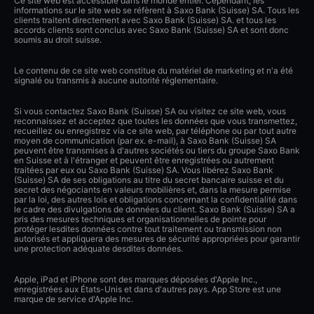
Ce site web est accessible dans le monde entier. Cependant, les
informations sur le site web se réfèrent à Saxo Bank (Suisse) SA. Tous les
clients traitent directement avec Saxo Bank (Suisse) SA. et tous les
accords clients sont conclus avec Saxo Bank (Suisse) SA et sont donc
soumis au droit suisse.
Le contenu de ce site web constitue du matériel de marketing et n'a été
signalé ou transmis à aucune autorité réglementaire.
Si vous contactez Saxo Bank (Suisse) SA ou visitez ce site web, vous
reconnaissez et acceptez que toutes les données que vous transmettez,
recueillez ou enregistrez via ce site web, par téléphone ou par tout autre
moyen de communication (par ex. e-mail), à Saxo Bank (Suisse) SA
peuvent être transmises à d'autres sociétés ou tiers du groupe Saxo Bank
en Suisse et à l'étranger et peuvent être enregistrées ou autrement
traitées par eux ou Saxo Bank (Suisse) SA. Vous libérez Saxo Bank
(Suisse) SA de ses obligations au titre du secret bancaire suisse et du
secret des négociants en valeurs mobilières et, dans la mesure permise
par la loi, des autres lois et obligations concernant la confidentialité dans
le cadre des divulgations de données du client. Saxo Bank (Suisse) SA a
pris des mesures techniques et organisationnelles de pointe pour
protéger lesdites données contre tout traitement ou transmission non
autorisés et appliquera des mesures de sécurité appropriées pour garantir
une protection adéquate desdites données.
Apple, iPad et iPhone sont des marques déposées d'Apple Inc.,
enregistrées aux États-Unis et dans d'autres pays. App Store est une
marque de service d'Apple Inc.