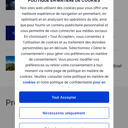
POLITIQUE EN MATIÈRE DE COOKIES
AI’s next phase: Investing beyond the
Nos sites web utilisent des cookies pour vous offrir une
bottlenecks
meilleure expérience de navigation en permettant, en
optimisant et en analysant les opérations du site, ainsi
que pour fournir un contenu publicitaire personnalisé et
Podcast
2026-08-05 14:27:00
vous permettre de vous connecter aux médias sociaux.
SpaceX's Starmind to start on terra firma.
En choisissant « Tout Accepter», vous consentez à
Gold rally a signal?
l'utilisation de cookies et au traitement des données
personnelles qui en découle. Sélectionnez « Gérer le
consentement » pour gérer vos préférences en matière
Options
2026-08-05 11:30:00
de consentement. Vous pouvez modifier vos
préférences ou retirer votre consentement à tout
Records extend, hedges build - Options Brief
moment via notre page de politique en matière de
- 5 August 2026
cookies. Veuillez consulter notre politique en matière de
cookies
et notre politique de confidentialité
pour en
savoir plus
.
Tout Accepter
Prévisions "chocs" 2026
Nécessaires uniquement