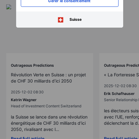
Gérer le consentement
Suisse
Outrageous Predictions
Outrageous Predic
Révolution Verte en Suisse : un projet
« La Forteresse 
de CHF 30 milliards d’ici 2050
2025-12-02 08:30
2025-12-02 08:30
Erik Schafhauser
Katrin Wagner
Senior Relationshi
Head of Investment Content Switzerland
les électeurs suis
la Suisse se lance dans une révolution
avec l'UE, renforç
énergétique de CHF 30 milliards d'ici
déclenchant la d.
2050, rivalisant avec l...
Read full article
Read full article