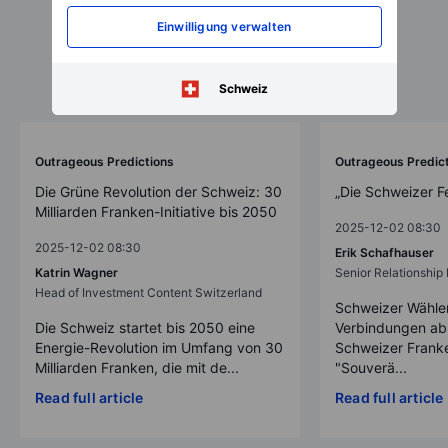
Einwilligung verwalten
Schweiz
Outrageous Predictions
Outrageous Predic
Die Grüne Revolution der Schweiz: 30
„Die Schweizer F
Milliarden Franken-Initiative bis 2050
2025-12-02 08:30
2025-12-02 08:30
Erik Schafhauser
Katrin Wagner
Senior Relationshi
Head of Investment Content Switzerland
Schweizer Wähler
Die Schweiz startet bis 2050 eine
Verbindungen ab
Energie-Revolution im Umfang von 30
Schweizer Franke
Milliarden Franken, die mit de...
"Souverä...
Read full article
Read full article