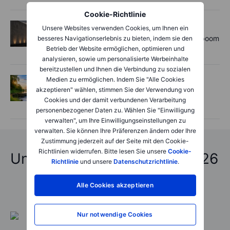
Cookie-Richtlinie
Aktien
2026-08-06 11:00:00
Unsere Websites verwenden Cookies, um Ihnen ein
Rheinmetall earnings: Europe’s defence boom
besseres Navigationserlebnis zu bieten, indem sie den
is real, but not every contract survives
Betrieb der Website ermöglichen, optimieren und
analysieren, sowie um personalisierte Werbeinhalte
bereitzustellen und Ihnen die Verbindung zu sozialen
Medien zu ermöglichen. Indem Sie "Alle Cookies
Options
2026-08-06 06:55:00
akzeptieren" wählen, stimmen Sie der Verwendung von
Adyen earnings: an investor's options
Cookies und der damit verbundenen Verarbeitung
playbook
personenbezogener Daten zu. Wählen Sie "Einwilligung
verwalten", um Ihre Einwilligungseinstellungen zu
verwalten. Sie können Ihre Präferenzen ändern oder Ihre
Zustimmung jederzeit auf der Seite mit den Cookie-
Richtlinien widerrufen. Bitte lesen Sie unsere
Cookie-
Unfassbare Vorhersagen 2026
Richtlinie
und unsere
Datenschutzrichtlinie
.
Alle Cookies akzeptieren
Nur notwendige Cookies