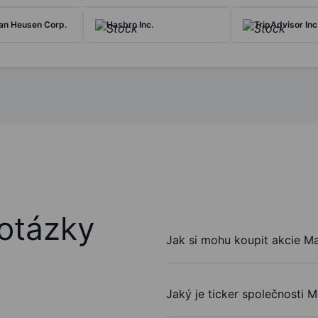
Van Heusen Corp.
Hasbro Inc.
TripAdvisor Inc
otázky
Jak si mohu koupit akcie Mat
Jaký je ticker společnosti Ma