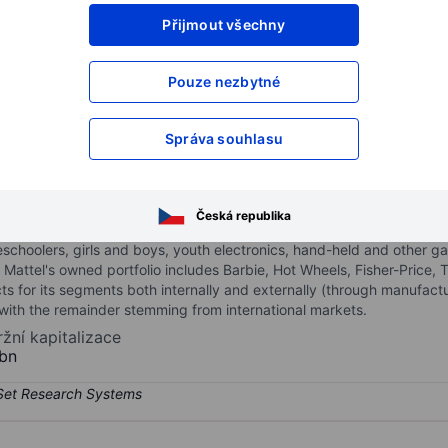
Přijmout všechny
XXXXXXX
XXXXXXX
XXXXXXX
XXXXXXX
Pouze nezbytné
XXXXXXX
XXXXXXX
Otevřete si účet
a získejte přístup k p
Správa souhlasu
XXXXXXX
XXXXXXX
Česká republika
that are sold to its wholesale partners and direct to retail custome
preschoolers, girls and boys, youth electronics, hand-held and other 
 Mattel's owned portfolio includes Barbie, Hot Wheels, Fisher-Price, 
ts for its segments both internally and externally (through manufactu
with the remainder stemming from international markets.
ržní kapitalizace
bn