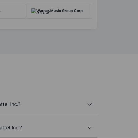
.
Warner Music Group Corp
tel Inc.?
ttel Inc.?