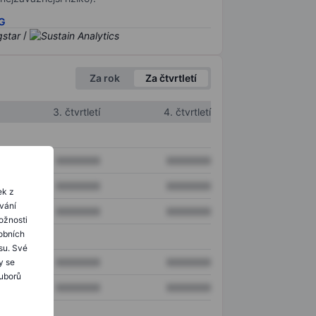
SG
/
Za rok
Za čtvrtletí
3. čtvrtletí
4. čtvrtletí
XXXXXXX
XXXXXXX
XXXXXXX
XXXXXXX
ek z
ování
XXXXXXX
XXXXXXX
ožnosti
obních
su. Své
XXXXXXX
XXXXXXX
y se
ouborů
XXXXXXX
XXXXXXX