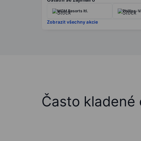
MGM Resorts Itl.
Phillips-
Zobrazit všechny akcie
Často kladené 