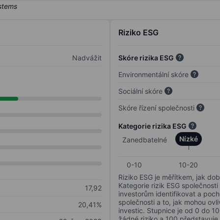
Riziko ESG
Nadvážit
Skóre rizika ESG
Environmentální skóre
Sociální skóre
Skóre řízení společnosti
Kategorie rizika ESG
Nízké
Zanedbatelné
0-10
10-20
Riziko ESG je měřítkem, jak dob
Kategorie rizik ESG společnosti
17,92
investorům identifikovat a poc
společnosti a to, jak mohou ov
20,41%
investic. Stupnice je od 0 do 10
žádné riziko a 100 představuje 