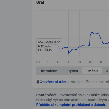
Graf
Chart
Line chart with 299 data points.
The chart has 1 X axis displaying categ
The chart has 1 Y axis displaying value
05-srp-2026 19:30
MAT:xnas
Close
14,45
čvc
7
8
9
10
13
14
End of interactive chart.
Intradenní
1 týden
1 měsíc
3
Otevřete si účet
a získejte přístup k pokro
Dobré vědět:
Investování do akcií může přináše
Historický výkon této akcie není spolehlivým
Přečtěte si kompletní prohlášení o datech
.