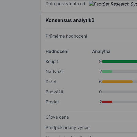
Data poskytnuta od
Konsensus analytiků
Průměrné hodnocení
Hodnocení
Analytici
Koupit
9
Nadvážit
2
Držet
6
Podvážit
0
Prodat
2
Cílová cena
Předpokládaný výnos