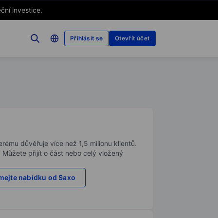
ční investice.
Přihlásit se
Otevřít účet
rému důvěřuje více než 1,5 milionu klientů.
. Můžete přijít o část nebo celý vložený
ejte nabídku od Saxo