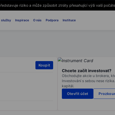
ředstavuje riziko a může způsobit ztráty přesahující výši vaší počáte
 služby
Inspirace
O nás
Podpora
Instituce
Koupit
Chcete začít investovat?
Obchodujte akcie u brokera, kte
Investování s sebou nese rizika
kapitál.
Otevřít účet
Prozkoum