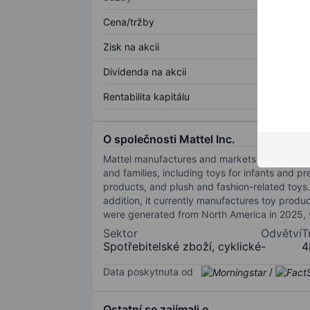
Cena/tržby
Zisk na akcii
Dividenda na akcii
Rentabilita kapitálu
O společnosti Mattel Inc.
Mattel manufactures and markets toy products 
and families, including toys for infants and 
products, and plush and fashion-related toys.
addition, it currently manufactures toy produc
were generated from North America in 2025, 
Sektor
Odvětví
T
Spotřebitelské zboží, cyklické
-
4
Data poskytnuta od
/
Ostatní se zajímali o