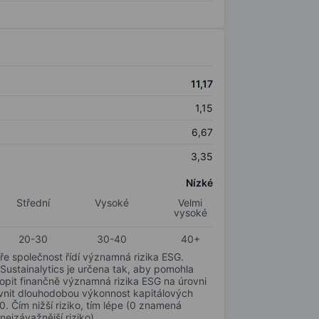
11,17
1,15
6,67
3,35
Nízké
Střední
Vysoké
Velmi
vysoké
20-30
30-40
40+
ře společnost řídí významná rizika ESG.
 Sustainalytics je určena tak, aby pomohla
hopit finančně významná rizika ESG na úrovni
livnit dlouhodobou výkonnost kapitálových
0. Čím nižší riziko, tím lépe (0 znamená
nejzávažnější riziko).