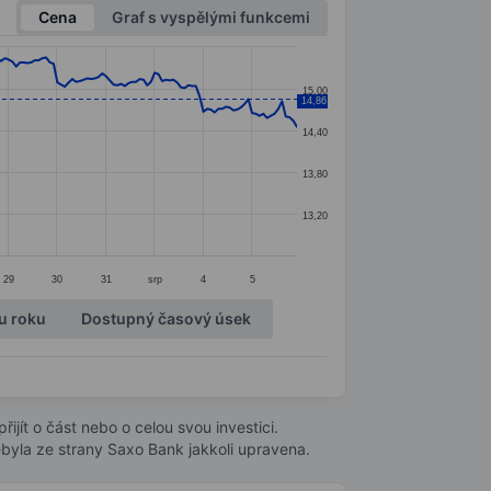
Cena
Graf s vyspělými funkcemi
15,00
14,86
14,40
13,80
13,20
29
30
31
srp
4
5
u roku
Dostupný časový úsek
ijít o část nebo o celou svou investici.
byla ze strany Saxo Bank jakkoli upravena.