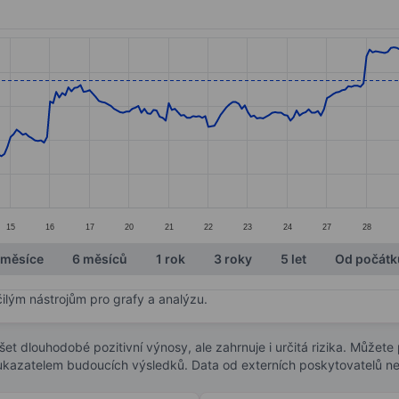
ories.
s. Data ranges from 12.81 to 15.45.
15
16
17
20
21
22
23
24
27
28
 měsíce
6 měsíců
1 rok
3 roky
5 let
Od počátk
čilým nástrojům pro grafy a analýzu.
t dlouhodobé pozitivní výnosy, ale zahrnuje i určitá rizika. Můžete př
 ukazatelem budoucích výsledků. Data od externích poskytovatelů ne