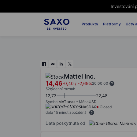
Investování p
Produkty
Platformy
Účty a
Mattel Inc.
14,46
-0,40
/
-2,69%
20:00:00
52týdenní rozsah
12,73
22,48
Symbol
MAT:xnas
Měna
USD
NASDAQ
Closed
data 15 minut zpožděná
Data poskytnuta od