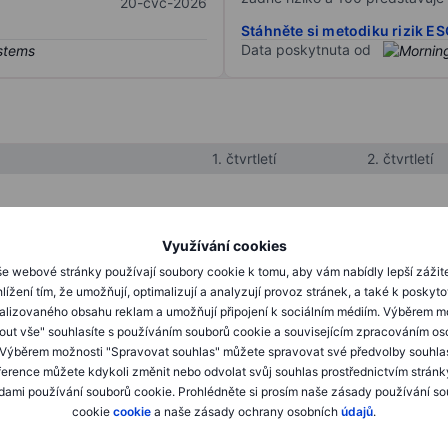
20-čvc-2026
Stáhněte si metodiku rizik E
Data poskytnuta od
1. čtvrtletí
2. čtvrtletí
XXXXXXX
XXXXXXX
Využívání cookies
XXXXXXX
XXXXXXX
e webové stránky používají soubory cookie k tomu, aby vám nabídly lepší zážit
lížení tím, že umožňují, optimalizují a analyzují provoz stránek, a také k poskyt
XXXXXXX
XXXXXXX
alizovaného obsahu reklam a umožňují připojení k sociálním médiím. Výběrem m
mout vše" souhlasíte s používáním souborů cookie a souvisejícím zpracováním os
 Výběrem možnosti "Spravovat souhlas" můžete spravovat své předvolby souhla
XXXXXXX
XXXXXXX
ference můžete kdykoli změnit nebo odvolat svůj souhlas prostřednictvím stránk
ami používání souborů cookie. Prohlédněte si prosím naše zásady používání s
XXXXXXX
XXXXXXX
cookie
cookie
a naše zásady ochrany osobních
údajů
.