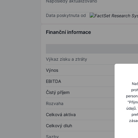
Naposledy aktualizováno
Data poskytnuta od
Finanční informace
Výkaz zisku a ztráty
Výnos
EBITDA
Naš
proh
Čistý příjem
person
"Přij
Rozvaha
údajů.
Celková aktiva
pre
zásad
Celkový dluh
Sazby