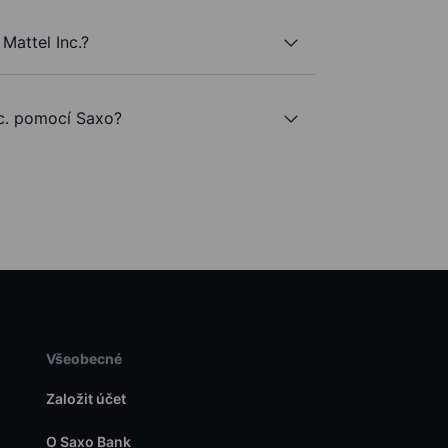
Mattel Inc.?
c. pomocí Saxo?
Všeobecné
Založit účet
O Saxo Bank