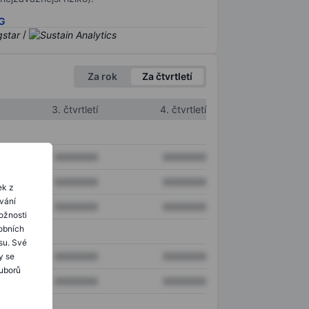
SG
/
Za rok
Za čtvrtletí
3. čtvrtletí
4. čtvrtletí
XXXXXXX
XXXXXXX
XXXXXXX
XXXXXXX
ek z
ování
XXXXXXX
XXXXXXX
ožnosti
obních
su. Své
XXXXXXX
XXXXXXX
y se
ouborů
XXXXXXX
XXXXXXX