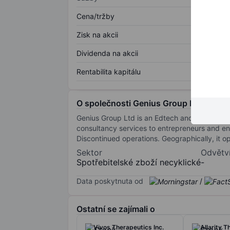
Cena/tržby
Zisk na akcii
Dividenda na akcii
Rentabilita kapitálu
O společnosti Genius Group Ltd.
Genius Group Ltd is an Edtech and educatio
consultancy services to entrepreneurs and ent
Discontinued operations. Geographically, it o
Sektor
Odvětv
Spotřebitelské zboží necyklické
-
Data poskytnuta od
/
Ostatní se zajímali o
Vivos Therapeutics Inc.
Allarity T