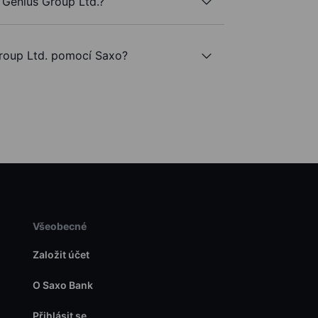
 Genius Group Ltd.?
roup Ltd. pomocí Saxo?
Všeobecné
Založit účet
O Saxo Bank
Přihlásit se