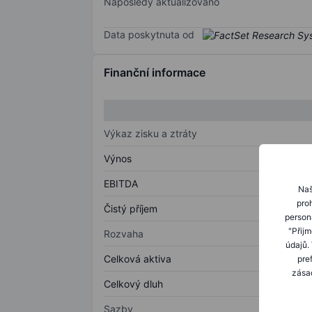
Naposledy aktualizováno
Data poskytnuta od
Finanční informace
Výkaz zisku a ztráty
Výnos
EBITDA
Naš
proh
Čistý příjem
person
"Přij
Rozvaha
údajů.
Celková aktiva
pre
zásad
Celkový dluh
Sazby