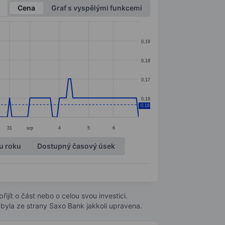
Cena
Graf s vyspělými funkcemi
0,19
0,18
0,17
0,16
0,16
31
srp
4
5
6
u roku
Dostupný časový úsek
ijít o část nebo o celou svou investici.
byla ze strany Saxo Bank jakkoli upravena.