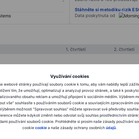
-
Stáhněte si metodiku rizik E
Data poskytnuta od
1. čtvrtletí
2. čtvrtletí
XXXXXXX
XXXXXXX
Využívání cookies
XXXXXXX
XXXXXXX
e webové stránky používají soubory cookie k tomu, aby vám nabídly lepší zážit
lížení tím, že umožňují, optimalizují a analyzují provoz stránek, a také k poskyt
XXXXXXX
XXXXXXX
alizovaného obsahu reklam a umožňují připojení k sociálním médiím. Výběrem m
mout vše" souhlasíte s používáním souborů cookie a souvisejícím zpracováním os
 Výběrem možnosti "Spravovat souhlas" můžete spravovat své předvolby souhla
XXXXXXX
XXXXXXX
ference můžete kdykoli změnit nebo odvolat svůj souhlas prostřednictvím stránk
ami používání souborů cookie. Prohlédněte si prosím naše zásady používání s
XXXXXXX
XXXXXXX
cookie
cookie
a naše zásady ochrany osobních
údajů
.