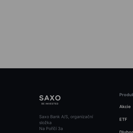
Produk
Akcie
Saxo Bank A/S, organizační
ETF
složka
Na Poříčí 3a
Dluho