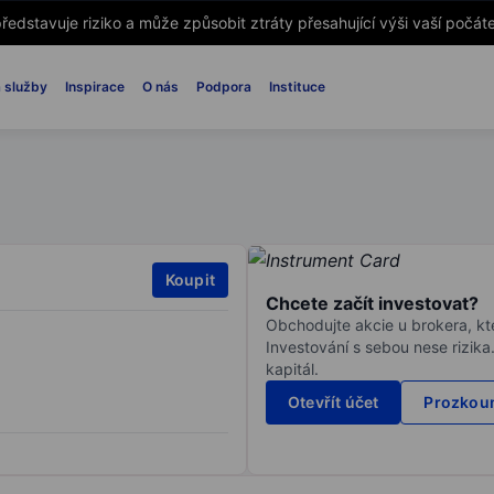
ředstavuje riziko a může způsobit ztráty přesahující výši vaší počáte
 služby
Inspirace
O nás
Podpora
Instituce
Koupit
Chcete začít investovat?
Obchodujte akcie u brokera, kte
Investování s sebou nese rizika
kapitál.
Otevřít účet
Prozkoum