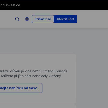
ční investice.
Přihlásit se
Otevřít účet
rému důvěřuje více než 1,5 milionu klientů.
. Můžete přijít o část nebo celý vložený
ejte nabídku od Saxo