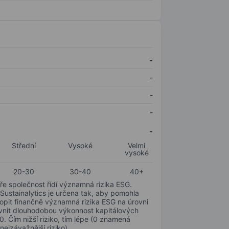
-
-
-
-
-
Střední
Vysoké
Velmi
vysoké
20-30
30-40
40+
ře společnost řídí významná rizika ESG.
 Sustainalytics je určena tak, aby pomohla
hopit finančně významná rizika ESG na úrovni
livnit dlouhodobou výkonnost kapitálových
0. Čím nižší riziko, tím lépe (0 znamená
nejzávažnější riziko).