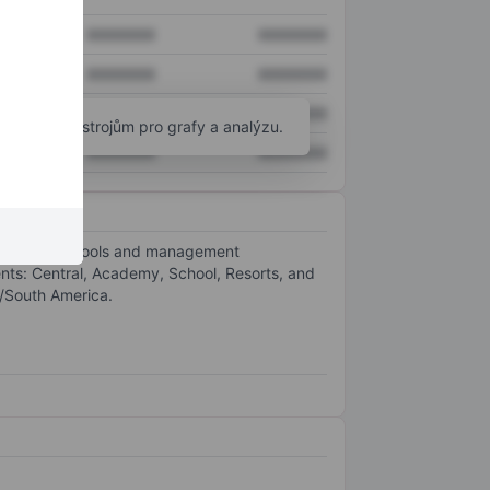
XXXXXXX
XXXXXXX
XXXXXXX
XXXXXXX
XXXXXXX
XXXXXXX
okročilým nástrojům pro grafy a analýzu.
XXXXXXX
XXXXXXX
development tools and management
ents: Central, Academy, School, Resorts, and
a/South America.