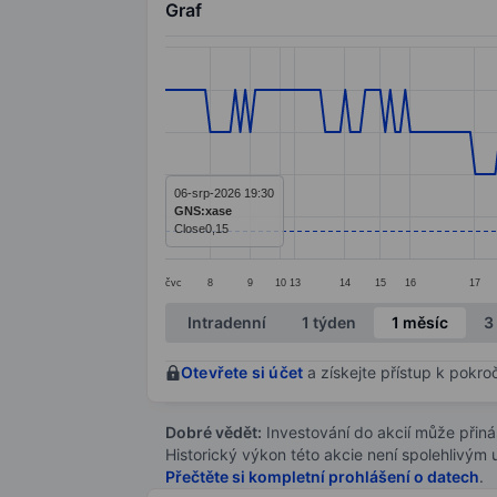
Graf
Chart
Line chart with 228 data points.
The chart has 1 X axis displaying categ
The chart has 1 Y axis displaying value
06-srp-2026 19:30
GNS:xase
Close
0,15
čvc
8
9
10
13
14
15
16
17
End of interactive chart.
Intradenní
1 týden
1 měsíc
3
Otevřete si účet
a získejte přístup k pokro
Dobré vědět:
Investování do akcií může přináše
Historický výkon této akcie není spolehlivým
Přečtěte si kompletní prohlášení o datech
.