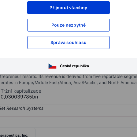
Přijmout všechny
XXXXXXX
XXXXXXX
XXXXXXX
XXXXXXX
Pouze nezbytné
XXXXXXX
XXXXXXX
Otevřete si účet
a získejte přístup k p
Správa souhlasu
XXXXXXX
XXXXXXX
Česká republika
n company that provides entrepreneur education system business 
repreneur resorts. Its revenue is derived from five reportable segm
perates in Europe/Middle East/Africa, Asia/Pacific, and North Americ
í
Tržní kapitalizace
0,030039785bn
herapeutics, Inc.