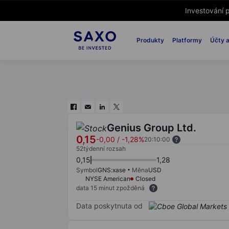
Investování p
Produkty
Platformy
Účty a
Genius Group Ltd.
0,15
-0,00
/
-1,28%
20:10:00
52týdenní rozsah
0,15
1,28
Symbol
GNS:xase
Měna
USD
NYSE American
Closed
data 15 minut zpožděná
Data poskytnuta od