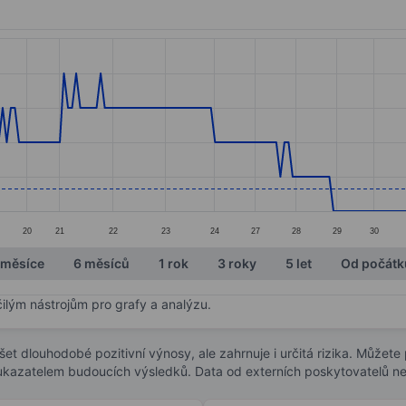
ories.
s. Data ranges from 0.15 to 0.19.
20
21
22
23
24
27
28
29
30
 měsíce
6 měsíců
1 rok
3 roky
5 let
Od počátk
čilým nástrojům pro grafy a analýzu.
t dlouhodobé pozitivní výnosy, ale zahrnuje i určitá rizika. Můžete př
 ukazatelem budoucích výsledků. Data od externích poskytovatelů ne