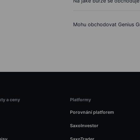
Na jaké burze se obchoduje
Mohu obchodovat Genius G
ty a ceny
Platformy
Porovnání platforem
SaxoInvestor
pisy
SaxoTrader