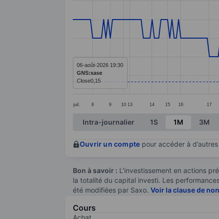
Line chart with 228 data points.
The chart has 1 X axis displaying categ
The chart has 1 Y axis displaying value
06-août-2026 19:30
GNS:xase
Close
0,15
juil.
8
9
10
13
14
15
16
17
End of interactive chart.
Intra-journalier
1S
1M
3M
Ouvrir un compte
pour accéder à d’autres 
Bon à savoir :
L’investissement en actions pré
la totalité du capital investi. Les performan
été modifiées par Saxo.
Voir la clause de no
Cours
Achat