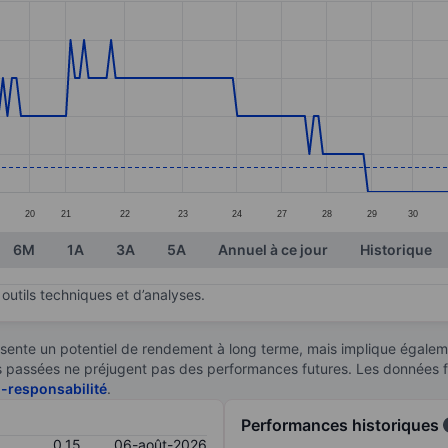
ories.
s. Data ranges from 0.15 to 0.19.
20
21
22
23
24
27
28
29
30
6M
1A
3A
5A
Annuel à ce jour
Historique
outils techniques et d’analyses.
sente un potentiel de rendement à long terme, mais implique égaleme
ces passées ne préjugent pas des performances futures. Les données 
n-responsabilité
.
Performances historiques
0,15
06-août-2026