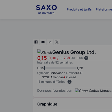
Produits et tarifs
Plateform
Genius Group Ltd.
0,15
-0,00
/
-1,28%
20:10:00
Intervalle de 52 semaines
0,15
1,28
Symbole
GNS:xase
Devise
USD
NYSE American
Closed
15 minutes différées
Données fournies par
Graphique
Chart