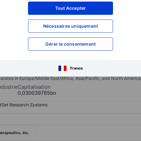
XXXXXXX
XXXXXXX
Tout Accepter
XXXXXXX
XXXXXXX
Nécessaires uniquement
XXXXXXX
XXXXXXX
Ouvrir un compte
pour accéder à d
XXXXXXX
XXXXXXX
Gérer le consentement
n company that provides entrepreneur education system business 
France
repreneur resorts. Its revenue is derived from five reportable segm
perates in Europe/Middle East/Africa, Asia/Pacific, and North Americ
ndustrie
Capitalisation
0,030039785bn
herapeutics, Inc.