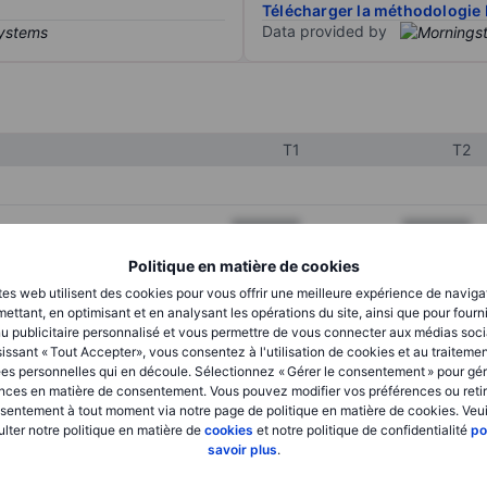
Télécharger la méthodologie 
Data provided by
T1
T2
XXXXXXX
XXXXXXX
XXXXXXX
XXXXXXX
Politique en matière de cookies
tes web utilisent des cookies pour vous offrir une meilleure expérience de naviga
XXXXXXX
XXXXXXX
ettant, en optimisant et en analysant les opérations du site, ainsi que pour fourn
u publicitaire personnalisé et vous permettre de vous connecter aux médias soci
issant « Tout Accepter», vous consentez à l'utilisation de cookies et au traiteme
es personnelles qui en découle. Sélectionnez « Gérer le consentement » pour gér
XXXXXXX
XXXXXXX
nces en matière de consentement. Vous pouvez modifier vos préférences ou retir
sentement à tout moment via notre page de politique en matière de cookies. Veui
XXXXXXX
XXXXXXX
lter notre politique en matière de
cookies
et notre politique de confidentialité
po
savoir plus
.