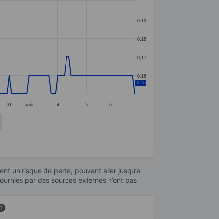
0,19
0,18
0,17
0,16
0,16
31
août
4
5
6
nt un risque de perte, pouvant aller jusqu’à
fournies par des sources externes n’ont pas