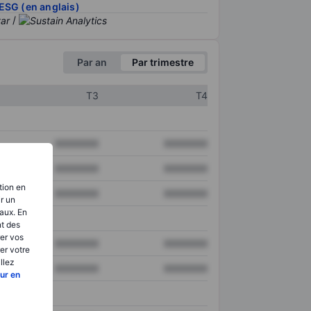
ESG (en anglais)
/
Par an
Par trimestre
T3
T4
XXXXXXX
XXXXXXX
XXXXXXX
XXXXXXX
tion en
XXXXXXX
XXXXXXX
ir un
aux. En
nt des
er vos
XXXXXXX
XXXXXXX
er votre
llez
XXXXXXX
XXXXXXX
ur en