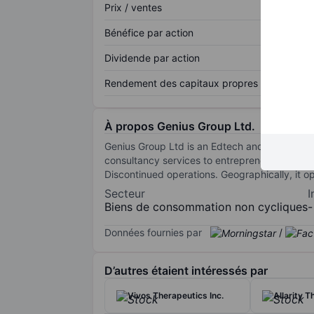
Prix / ventes
Bénéfice par action
Dividende par action
Rendement des capitaux propres
À propos Genius Group Ltd.
Genius Group Ltd is an Edtech and educatio
consultancy services to entrepreneurs and ent
Discontinued operations. Geographically, it o
Secteur
I
Biens de consommation non cycliques
-
Données fournies par
/
D’autres étaient intéressés par
Vivos Therapeutics Inc.
Allarity T