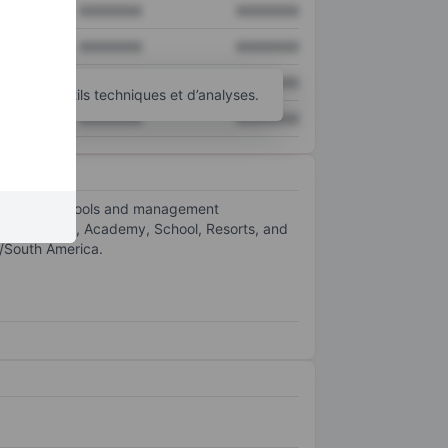
XXXXXXX
XXXXXXX
XXXXXXX
XXXXXXX
XXXXXXX
XXXXXXX
’autres outils techniques et d’analyses.
XXXXXXX
XXXXXXX
development tools and management
ents: Central, Academy, School, Resorts, and
a/South America.