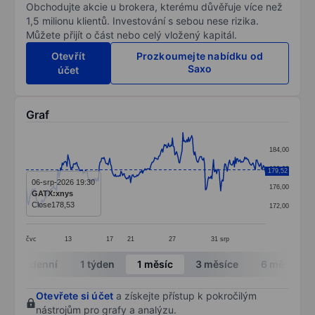
Obchodujte akcie u brokera, kterému důvěřuje více než
1,5 milionu klientů. Investování s sebou nese rizika.
Můžete přijít o část nebo celý vložený kapitál.
Otevřít
Prozkoumejte nabídku od
Saxo
účet
Graf
Chart
184,00
Line chart with 299 data points.
180,00
179,52
The chart has 1 X axis displaying categories.
06-srp-2026 19:30
176,00
GATX:xnys
The chart has 1 Y axis displaying values. Data ranges 
Close
178,53
172,00
čvc
13
17
21
27
31
srp
End of interactive chart.
Intradenní
1 týden
1 měsíc
3 měsíce
6 měsíců
Otevřete si účet
a získejte přístup k pokročilým
nástrojům pro grafy a analýzu.