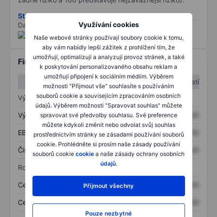
Stáhněte si metodiku rizik ESG
Využívání cookies
Data poskytnuta od
/
Naše webové stránky používají soubory cookie k tomu,
aby vám nabídly lepší zážitek z prohlížení tím, že
umožňují, optimalizují a analyzují provoz stránek, a také
Finanční informace
k poskytování personalizovaného obsahu reklam a
umožňují připojení k sociálním médiím. Výběrem
1. čtvrtletí
2. čtvrtletí
možnosti "Přijmout vše" souhlasíte s používáním
souborů cookie a souvisejícím zpracováním osobních
Výkaz zisku a ztráty
údajů. Výběrem možnosti "Spravovat souhlas" můžete
Výnos
XXXXXXX
XXXXXXX
spravovat své předvolby souhlasu. Své preference
můžete kdykoli změnit nebo odvolat svůj souhlas
EBITDA
XXXXXXX
XXXXXXX
prostřednictvím stránky se zásadami používání souborů
cookie. Prohlédněte si prosím naše zásady používání
Čistý příjem
XXXXXXX
XXXXXXX
souborů cookie
cookie
a naše zásady ochrany osobních
údajů
.
Rozvaha
Celková aktiva
XXXXXXX
XXXXXXX
Přijmout všechny
Celkový dluh
XXXXXXX
XXXXXXX
Pouze nezbytné