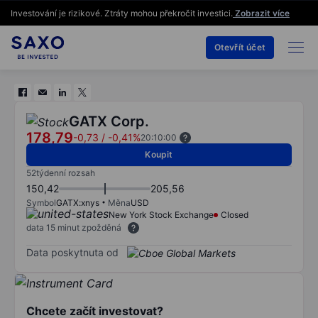
Investování je rizikové. Ztráty mohou překročit investici.
Zobrazit více
Otevřít účet
GATX Corp.
178,79
-0,73
/
-0,41%
20:10:00
Koupit
52týdenní rozsah
150,42
205,56
Symbol
GATX:xnys
Měna
USD
New York Stock Exchange
Closed
data 15 minut zpožděná
Data poskytnuta od
Chcete začít investovat?