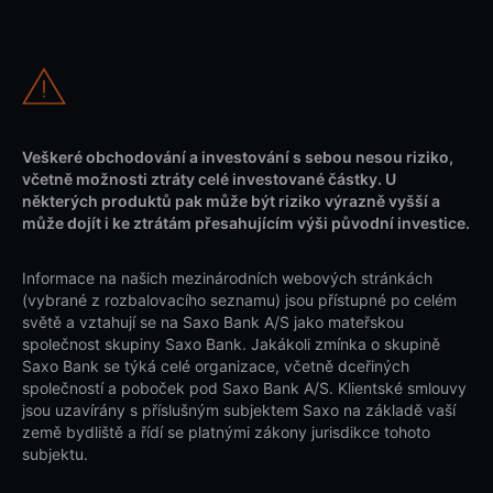
Veškeré obchodování a investování s sebou nesou riziko,
včetně možnosti ztráty celé investované částky. U
některých produktů pak může být riziko výrazně vyšší a
může dojít i ke ztrátám přesahujícím výši původní investice.
Informace na našich mezinárodních webových stránkách
(vybrané z rozbalovacího seznamu) jsou přístupné po celém
světě a vztahují se na Saxo Bank A/S jako mateřskou
společnost skupiny Saxo Bank. Jakákoli zmínka o skupině
Saxo Bank se týká celé organizace, včetně dceřiných
společností a poboček pod Saxo Bank A/S. Klientské smlouvy
jsou uzavírány s příslušným subjektem Saxo na základě vaší
země bydliště a řídí se platnými zákony jurisdikce tohoto
subjektu.