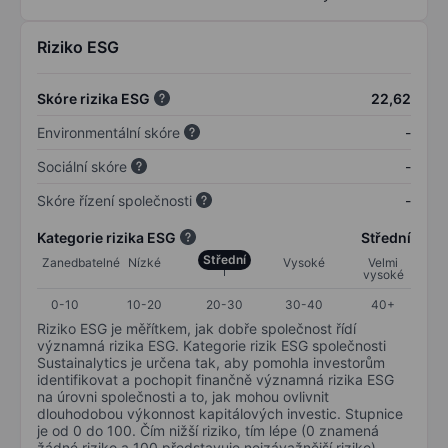
Riziko ESG
Skóre rizika ESG
22,62
Environmentální skóre
-
Sociální skóre
-
Skóre řízení společnosti
-
Kategorie rizika ESG
Střední
Střední
Zanedbatelné
Nízké
Vysoké
Velmi
vysoké
0-10
10-20
20-30
30-40
40+
Riziko ESG je měřítkem, jak dobře společnost řídí
významná rizika ESG. Kategorie rizik ESG společnosti
Sustainalytics je určena tak, aby pomohla investorům
identifikovat a pochopit finančně významná rizika ESG
na úrovni společnosti a to, jak mohou ovlivnit
dlouhodobou výkonnost kapitálových investic. Stupnice
je od 0 do 100. Čím nižší riziko, tím lépe (0 znamená
žádné riziko a 100 představuje nejzávažnější riziko).