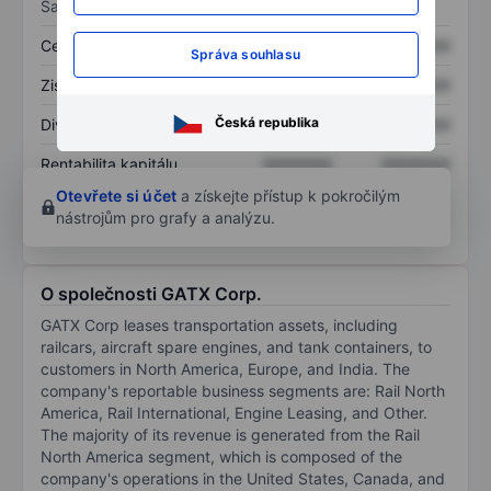
Sazby
Cena/tržby
XXXXXXX
XXXXXXX
Správa souhlasu
Zisk na akcii
XXXXXXX
XXXXXXX
Česká republika
Dividenda na akcii
XXXXXXX
XXXXXXX
Rentabilita kapitálu
XXXXXXX
XXXXXXX
Otevřete si účet
a získejte přístup k pokročilým
nástrojům pro grafy a analýzu.
O společnosti GATX Corp.
GATX Corp leases transportation assets, including
railcars, aircraft spare engines, and tank containers, to
customers in North America, Europe, and India. The
company's reportable business segments are: Rail North
America, Rail International, Engine Leasing, and Other.
The majority of its revenue is generated from the Rail
North America segment, which is composed of the
company's operations in the United States, Canada, and