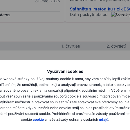
31-čvc-2026
Stáhněte si metodiku rizik E
Data poskytnuta od
1. čtvrtletí
2. čtvrtletí
XXXXXXX
XXXXXXX
Využívání cookies
XXXXXXX
XXXXXXX
e webové stránky používají soubory cookie k tomu, aby vám nabídly lepší zážit
lížení tím, že umožňují, optimalizují a analyzují provoz stránek, a také k poskyt
XXXXXXX
XXXXXXX
alizovaného obsahu reklam a umožňují připojení k sociálním médiím. Výběrem m
mout vše" souhlasíte s používáním souborů cookie a souvisejícím zpracováním os
 Výběrem možnosti "Spravovat souhlas" můžete spravovat své předvolby souhla
XXXXXXX
XXXXXXX
ference můžete kdykoli změnit nebo odvolat svůj souhlas prostřednictvím stránk
ami používání souborů cookie. Prohlédněte si prosím naše zásady používání s
XXXXXXX
XXXXXXX
cookie
cookie
a naše zásady ochrany osobních
údajů
.