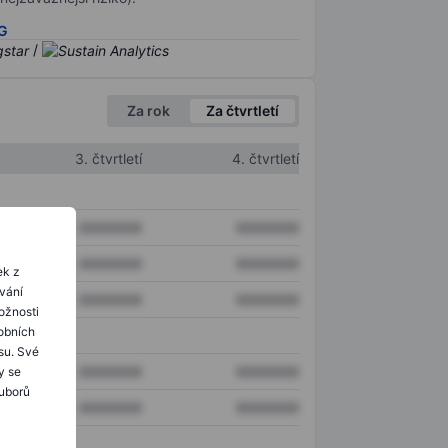
SG
/
Za rok
Za čtvrtletí
3. čtvrtletí
4. čtvrtletí
XXXXXXX
XXXXXXX
XXXXXXX
XXXXXXX
ek z
ování
XXXXXXX
XXXXXXX
ožnosti
obních
su. Své
XXXXXXX
XXXXXXX
y se
ouborů
XXXXXXX
XXXXXXX