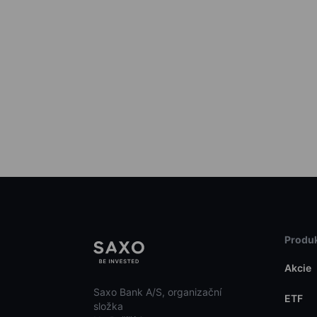
Produk
Akcie
Saxo Bank A/S, organizační
ETF
složka