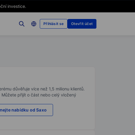
ční investice.
Přihlásit se
Otevřít účet
rému důvěřuje více než 1,5 milionu klientů.
. Můžete přijít o část nebo celý vložený
ejte nabídku od Saxo