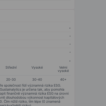
-
-
-
-
-
Střední
Vysoké
Velmi
vysoké
20-30
30-40
40+
ře společnost řídí významná rizika ESG.
 Sustainalytics je určena tak, aby pomohla
hopit finančně významná rizika ESG na úrovni
livnit dlouhodobou výkonnost kapitálových
0. Čím nižší riziko, tím lépe (0 znamená
nejzávažnější riziko).