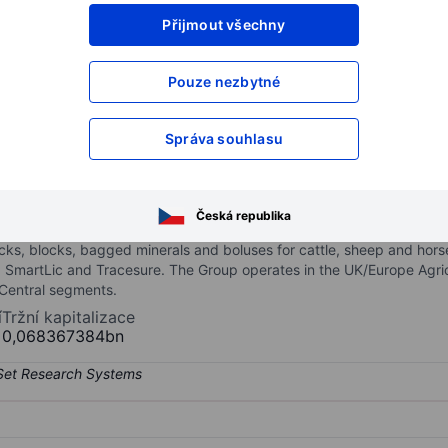
Přijmout všechny
XXXXXXX
XXXXXXX
XXXXXXX
XXXXXXX
Pouze nezbytné
XXXXXXX
XXXXXXX
Otevřete si účet
a získejte přístup k p
Správa souhlasu
XXXXXXX
XXXXXXX
Česká republika
plements company engaged in the development, manufacture, and marke
icks, blocks, bagged minerals and boluses for cattle, sheep and ho
, SmartLic and Tracesure. The Group operates in the UK/Europe Agri
 Central segments.
í
Tržní kapitalizace
0,068367384bn