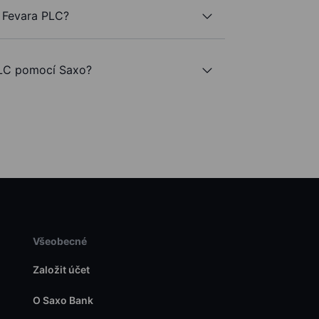
 Fevara PLC?
LC pomocí Saxo?
Všeobecné
Založit účet
O Saxo Bank