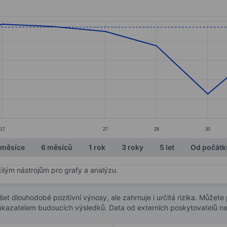
ories.
s. Data ranges from 128.5 to 137.75.
17
27
28
30
 měsíce
6 měsíců
1 rok
3 roky
5 let
Od počátk
čilým nástrojům pro grafy a analýzu.
t dlouhodobé pozitivní výnosy, ale zahrnuje i určitá rizika. Můžete př
 ukazatelem budoucích výsledků. Data od externích poskytovatelů ne