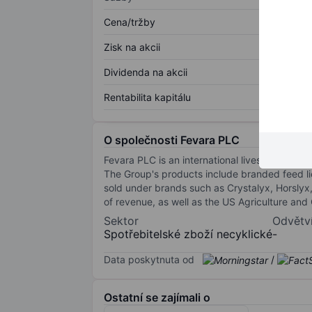
Cena/tržby
Zisk na akcii
Dividenda na akcii
Rentabilita kapitálu
O společnosti Fevara PLC
Fevara PLC is an international livestock sup
The Group's products include branded feed l
sold under brands such as Crystalyx, Horslyx
of revenue, as well as the US Agriculture and
Sektor
Odvětv
Spotřebitelské zboží necyklické
-
Data poskytnuta od
/
Ostatní se zajímali o