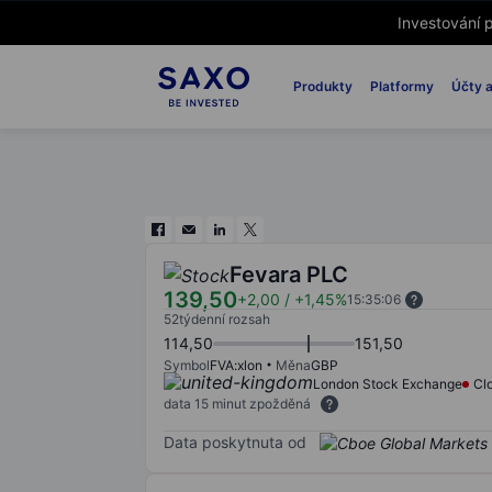
Investování p
Produkty
Platformy
Účty a
Fevara PLC
139,50
+2,00
/
+1,45%
15:35:06
52týdenní rozsah
114,50
151,50
Symbol
FVA:xlon
Měna
GBP
London Stock Exchange
Cl
data 15 minut zpožděná
Data poskytnuta od