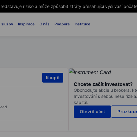
ředstavuje riziko a může způsobit ztráty přesahující výši vaší počáte
 služby
Inspirace
O nás
Podpora
Instituce
Koupit
Chcete začít investovat?
Obchodujte akcie u brokera, kte
Investování s sebou nese rizika
kapitál.
osed
Otevřít účet
Prozkoum