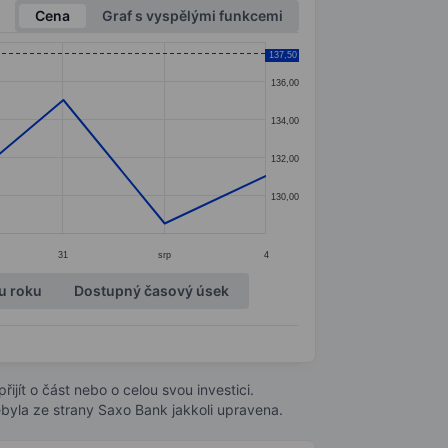
Cena
Graf s vyspělými funkcemi
137,50
136,00
134,00
132,00
130,00
31
srp
4
u roku
Dostupný časový úsek
ijít o část nebo o celou svou investici.
byla ze strany Saxo Bank jakkoli upravena.