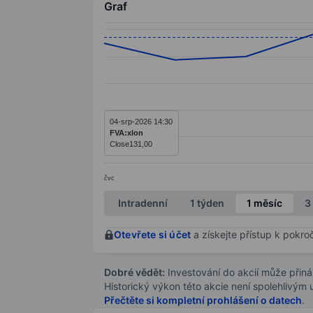
Graf
Chart
Line chart with 11 data points.
The chart has 1 X axis displaying categ
The chart has 1 Y axis displaying value
04-srp-2026 14:30
FVA:xlon
Close
131,00
čvc
End of interactive chart.
Intradenní
1 týden
1 měsíc
3
Otevřete si účet
a získejte přístup k pokro
Dobré vědět:
Investování do akcií může přináše
Historický výkon této akcie není spolehlivým
Přečtěte si kompletní prohlášení o datech
.