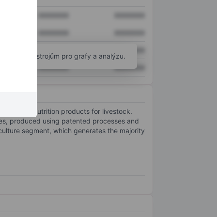
XXXXXXX
XXXXXXX
XXXXXXX
XXXXXXX
XXXXXXX
XXXXXXX
okročilým nástrojům pro grafy a analýzu.
XXXXXXX
XXXXXXX
ting of nutrition products for livestock.
rses, produced using patented processes and
culture segment, which generates the majority