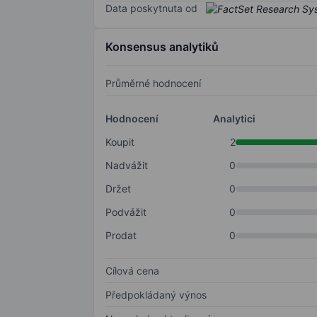
Data poskytnuta od
Konsensus analytiků
Průměrné hodnocení
Hodnocení
Analytici
Koupit
2
Nadvážit
0
Držet
0
Podvážit
0
Prodat
0
Cílová cena
Předpokládaný výnos