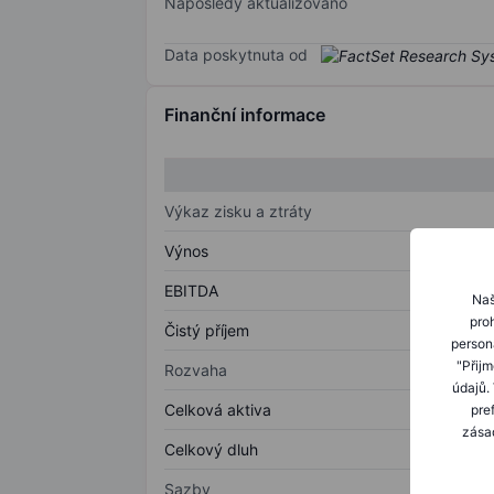
Naposledy aktualizováno
Data poskytnuta od
Finanční informace
Výkaz zisku a ztráty
Výnos
EBITDA
Naš
proh
Čistý příjem
person
"Přij
Rozvaha
údajů.
Celková aktiva
pre
zásad
Celkový dluh
Sazby