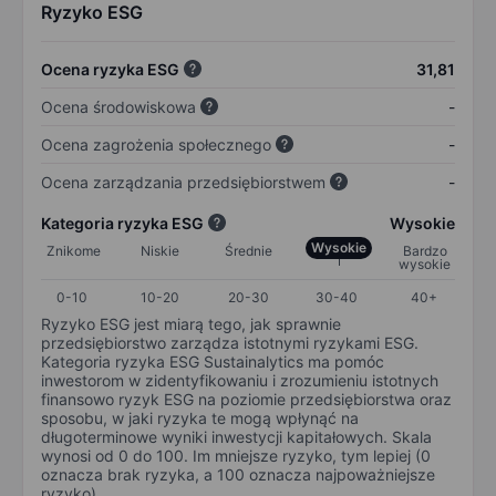
Ryzyko ESG
Ocena ryzyka ESG
31,81
Ocena środowiskowa
-
Ocena zagrożenia społecznego
-
Ocena zarządzania przedsiębiorstwem
-
Kategoria ryzyka ESG
Wysokie
Wysokie
Znikome
Niskie
Średnie
Bardzo
wysokie
0-10
10-20
20-30
30-40
40+
Ryzyko ESG jest miarą tego, jak sprawnie
przedsiębiorstwo zarządza istotnymi ryzykami ESG.
Kategoria ryzyka ESG Sustainalytics ma pomóc
inwestorom w zidentyfikowaniu i zrozumieniu istotnych
finansowo ryzyk ESG na poziomie przedsiębiorstwa oraz
sposobu, w jaki ryzyka te mogą wpłynąć na
długoterminowe wyniki inwestycji kapitałowych. Skala
wynosi od 0 do 100. Im mniejsze ryzyko, tym lepiej (0
oznacza brak ryzyka, a 100 oznacza najpoważniejsze
ryzyko).