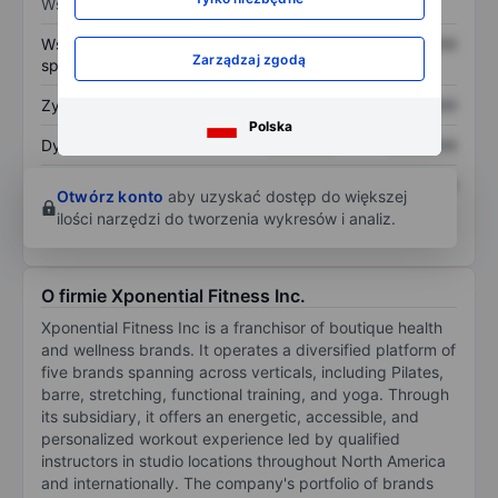
Wskaźniki
Współczynnik cena do
XXXXXXX
XXXXXXX
Zarządzaj zgodą
sprzedaży
Zysk na akcję
XXXXXXX
XXXXXXX
Polska
Dywidenda na akcję
XXXXXXX
XXXXXXX
Zwrot z kapitału
XXXXXXX
XXXXXXX
Otwórz konto
aby uzyskać dostęp do większej
własnego
ilości narzędzi do tworzenia wykresów i analiz.
O firmie Xponential Fitness Inc.
Xponential Fitness Inc is a franchisor of boutique health
and wellness brands. It operates a diversified platform of
five brands spanning across verticals, including Pilates,
barre, stretching, functional training, and yoga. Through
its subsidiary, it offers an energetic, accessible, and
personalized workout experience led by qualified
instructors in studio locations throughout North America
and internationally. The company's portfolio of brands