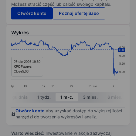
Możesz stracić część lub całość swojego kapitału.
Otwórz konto
Poznaj ofertę Saxo
Wykres
Chart
6,50
6,36
Line chart with 299 data points.
6,00
The chart has 1 X axis displaying categories.
07-sie-2026 19:30
5,50
XPOF:xnys
The chart has 1 Y axis displaying values. Data ranges 
Close
5,03
5,00
lip
13
17
21
27
31
sie
7
End of interactive chart.
W ciągu dnia
1 tydz.
1 m-c.
3 mies.
6 mies.
1 
Otwórz konto
aby uzyskać dostęp do większej ilości
narzędzi do tworzenia wykresów i analiz.
Warto wiedzieć:
Inwestowanie w akcje zazwyczaj