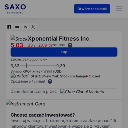
Otwórz rachunek
Xponential Fitness Inc.
5,03
-1,33
/
-20,91%
20:10:00
Kup
Zakres 52-tygodniowy
3,83
9,39
Symbol
XPOF:xnys
Waluta
USD
New York Stock Exchange
Closed
Opóźnione o 15 minut
Dane dostarczone przez
Chcesz zacząć inwestować?
Inwestuj w akcje z brokerem, któremu zaufało ponad 1,5
milionów klientów. Inwestowanie wiąże się z ryzykiem.