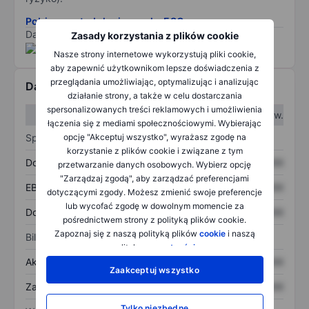
Pobierz metodologię ryzyka ESG.
Dane dostarczone przez
/
Zasady korzystania z plików cookie
Nasze strony internetowe wykorzystują pliki cookie,
aby zapewnić użytkownikom lepsze doświadczenia z
przeglądania umożliwiając, optymalizując i analizując
Dane finansowe
działanie strony, a także w celu dostarczania
spersonalizowanych treści reklamowych i umożliwienia
W I kw.
W II kw.
łączenia się z mediami społecznościowymi. Wybierając
Sprawozdanie z zysków
opcję "Akceptuj wszystko", wyrażasz zgodę na
korzystanie z plików cookie i związane z tym
Dochód
XXXXXXX
XXXXXXX
przetwarzanie danych osobowych. Wybierz opcję
"Zarządzaj zgodą", aby zarządzać preferencjami
EBITDA
XXXXXXX
XXXXXXX
dotyczącymi zgody. Możesz zmienić swoje preferencje
lub wycofać zgodę w dowolnym momencie za
Dochód netto
XXXXXXX
XXXXXXX
pośrednictwem strony z polityką plików cookie.
Zapoznaj się z naszą polityką plików
cookie
i naszą
Bilans
polityką
prywatności
.
Aktywa ogółem
XXXXXXX
XXXXXXX
Zaakceptuj wszystko
Zadłużenie ogółem
XXXXXXX
XXXXXXX
Tylko niezbędne