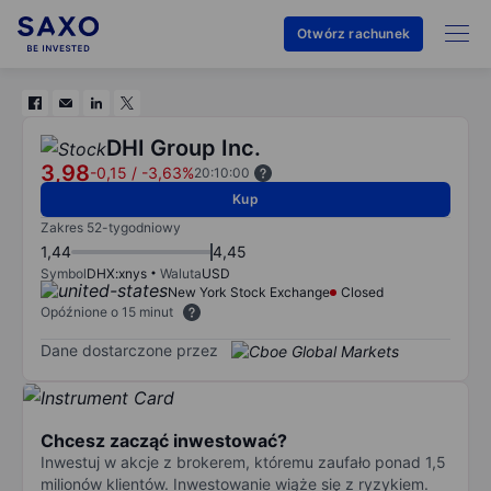
Otwórz rachunek
DHI Group Inc.
3,98
-0,15
/
-3,63%
20:10:00
Kup
Zakres 52-tygodniowy
1,44
4,45
Symbol
DHX:xnys
Waluta
USD
New York Stock Exchange
Closed
Opóźnione o 15 minut
Dane dostarczone przez
Chcesz zacząć inwestować?
Inwestuj w akcje z brokerem, któremu zaufało ponad 1,5
milionów klientów. Inwestowanie wiąże się z ryzykiem.