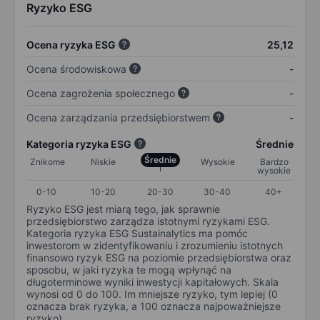
Ryzyko ESG
Ocena ryzyka ESG
25,12
Ocena środowiskowa
-
Ocena zagrożenia społecznego
-
Ocena zarządzania przedsiębiorstwem
-
Kategoria ryzyka ESG
Średnie
Średnie
Znikome
Niskie
Wysokie
Bardzo
wysokie
0-10
10-20
20-30
30-40
40+
Ryzyko ESG jest miarą tego, jak sprawnie
przedsiębiorstwo zarządza istotnymi ryzykami ESG.
Kategoria ryzyka ESG Sustainalytics ma pomóc
inwestorom w zidentyfikowaniu i zrozumieniu istotnych
finansowo ryzyk ESG na poziomie przedsiębiorstwa oraz
sposobu, w jaki ryzyka te mogą wpłynąć na
długoterminowe wyniki inwestycji kapitałowych. Skala
wynosi od 0 do 100. Im mniejsze ryzyko, tym lepiej (0
oznacza brak ryzyka, a 100 oznacza najpoważniejsze
ryzyko).