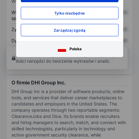
Wskaźniki
Współczynnik cena do
XXXXXXX
XXXXXXX
Tylko niezbędne
sprzedaży
Zysk na akcję
XXXXXXX
XXXXXXX
Zarządzaj zgodą
Dywidenda na akcję
XXXXXXX
XXXXXXX
Polska
Zwrot z kapitału
XXXXXXX
XXXXXXX
Otwórz konto
aby uzyskać dostęp do większej
własnego
ilości narzędzi do tworzenia wykresów i analiz.
O firmie DHI Group Inc.
DHI Group Inc is a provider of software products, online
tools, and services that deliver career marketplaces to
candidates and employers in the United States. The
company operates through two reportable segments:
ClearanceJobs and Dice. Its brands enable recruiters
and hiring managers to search, match, and connect with
skilled technologists, particularly in technology and
active government security clearance, while