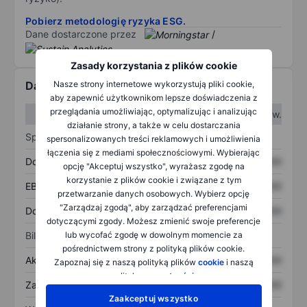
Pobierz metodologię ryzyka ESG.
Dane dostarczone przez
/
Zasady korzystania z plików cookie
Nasze strony internetowe wykorzystują pliki cookie,
Dane finansowe
aby zapewnić użytkownikom lepsze doświadczenia z
przeglądania umożliwiając, optymalizując i analizując
W I kw.
W II kw.
działanie strony, a także w celu dostarczania
Sprawozdanie z zysków
spersonalizowanych treści reklamowych i umożliwienia
łączenia się z mediami społecznościowymi. Wybierając
Dochód
XXXXXXX
XXXXXXX
opcję "Akceptuj wszystko", wyrażasz zgodę na
korzystanie z plików cookie i związane z tym
EBITDA
XXXXXXX
XXXXXXX
przetwarzanie danych osobowych. Wybierz opcję
"Zarządzaj zgodą", aby zarządzać preferencjami
Dochód netto
XXXXXXX
XXXXXXX
dotyczącymi zgody. Możesz zmienić swoje preferencje
lub wycofać zgodę w dowolnym momencie za
Bilans
pośrednictwem strony z polityką plików cookie.
Aktywa ogółem
XXXXXXX
XXXXXXX
Zapoznaj się z naszą polityką plików
cookie
i naszą
polityką
prywatności
.
Zadłużenie ogółem
XXXXXXX
XXXXXXX
Zaakceptuj wszystko