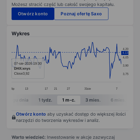
Możesz stracić część lub całość swojego kapitału.
Otwórz konto
Poznaj ofertę Saxo
Wykres
Chart
4,20
4,13
Line chart with 175 data points.
4,05
The chart has 1 X axis displaying categories.
07-sie-2026 19:30
3,90
DHX:xnys
The chart has 1 Y axis displaying values. Data ranges 
Close
3,92
3,75
lip
13
17
21
27
31
sie
7
End of interactive chart.
W ciągu dnia
1 tydz.
1 m-c.
3 mies.
6 mies.
1 
Otwórz konto
aby uzyskać dostęp do większej ilości
narzędzi do tworzenia wykresów i analiz.
Warto wiedzieć:
Inwestowanie w akcje zazwyczaj