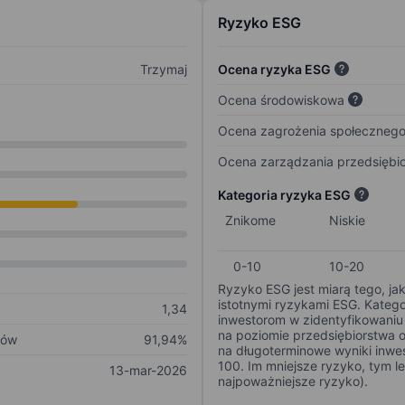
Ryzyko ESG
Trzymaj
Ocena ryzyka ESG
Ocena środowiskowa
Ocena zagrożenia społeczneg
Ocena zarządzania przedsiębi
Kategoria ryzyka ESG
Znikome
Niskie
0-10
10-20
Ryzyko ESG jest miarą tego, ja
istotnymi ryzykami ESG. Kateg
1,34
inwestorom w zidentyfikowaniu 
na poziomie przedsiębiorstwa 
ków
91,94%
na długoterminowe wyniki inwes
100. Im mniejsze ryzyko, tym l
13-mar-2026
najpoważniejsze ryzyko).