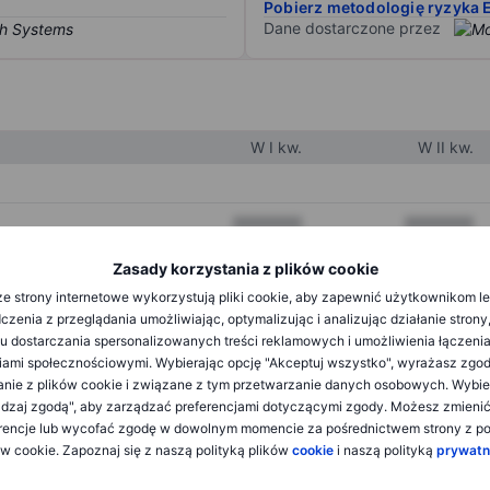
Pobierz metodologię ryzyka 
Dane dostarczone przez
W I kw.
W II kw.
XXXXXXX
XXXXXXX
XXXXXXX
XXXXXXX
Zasady korzystania z plików cookie
e strony internetowe wykorzystują pliki cookie, aby zapewnić użytkownikom l
XXXXXXX
XXXXXXX
zenia z przeglądania umożliwiając, optymalizując i analizując działanie strony
u dostarczania spersonalizowanych treści reklamowych i umożliwienia łączenia
ami społecznościowymi. Wybierając opcję "Akceptuj wszystko", wyrażasz zgo
XXXXXXX
XXXXXXX
anie z plików cookie i związane z tym przetwarzanie danych osobowych. Wybie
dzaj zgodą", aby zarządzać preferencjami dotyczącymi zgody. Możesz zmieni
XXXXXXX
XXXXXXX
rencje lub wycofać zgodę w dowolnym momencie za pośrednictwem strony z po
ów cookie. Zapoznaj się z naszą polityką plików
cookie
i naszą polityką
prywatn