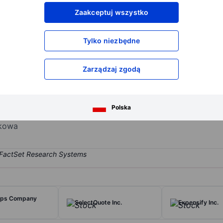
XXXXXXX
XXXXXXX
Zaakceptuj wszystko
XXXXXXX
XXXXXXX
XXXXXXX
XXXXXXX
Tylko niezbędne
Otwórz konto
aby uzyskać dostęp do większej ilości n
XXXXXXX
XXXXXXX
Zarządzaj zgodą
l aesthetics company delivering an integrated ecosystem of clinical
Polska
pport the success of providers. Its brands are Hydrafacial and Skin
nkowa
ipps Company
SelectQuote Inc.
Expensify Inc.