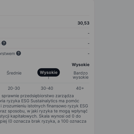
30,53
-
o
-
orstwem
-
Wysokie
Wysokie
Średnie
Bardzo
wysokie
20-30
30-40
40+
k sprawnie przedsiębiorstwo zarządza
oria ryzyka ESG Sustainalytics ma pomóc
i zrozumieniu istotnych finansowo ryzyk ESG
oraz sposobu, w jaki ryzyka te mogą wpłynąć
tycji kapitałowych. Skala wynosi od 0 do
epiej (0 oznacza brak ryzyka, a 100 oznacza