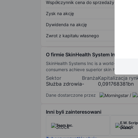
Współczynnik cena do sprzedaży
Zysk na akcję
Dywidenda na akcję
Zwrot z kapitału własnego
O firmie SkinHealth System Inc
SkinHealth Systems Inc is a world-wide medica
consumers achieve superior skin health and su
Sektor
Branża
Kapitalizacja ry
Służba zdrowia
-
0,091768381bn
Dane dostarczone przez
/
Inni byli zainteresowani
E.W. Scr
Team Inc.
(New)