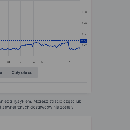
1,08
0,96
0,84
0,77
0,72
31
sie
4
5
6
7
ku
Cały okres
nież z ryzykiem. Możesz stracić część lub
 od zewnętrznych dostawców nie zostały