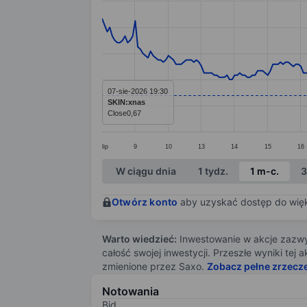
Line chart with 276 data points.
The chart has 1 X axis displaying categ
The chart has 1 Y axis displaying value
07-sie-2026 19:30
SKIN:xnas
Close
0,67
lip
9
10
13
14
15
16
End of interactive chart.
W ciągu dnia
1 tydz.
1 m-c.
3
Otwórz konto
aby uzyskać dostęp do więks
Warto wiedzieć:
Inwestowanie w akcje zazwyc
całość swojej inwestycji. Przeszłe wyniki te
zmienione przez Saxo.
Zobacz pełne zrzecz
Notowania
Bid