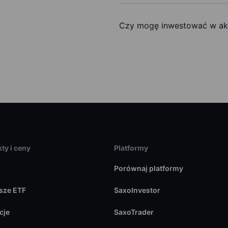
Czy mogę inwestować w akc
ty i ceny
Platformy
Porównaj platformy
sze ETF
SaxoInvestor
cje
SaxoTrader