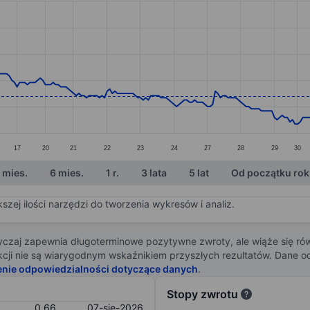
ories.
s. Data ranges from 0.64 to 1.12.
17
20
21
22
23
24
27
28
29
30
 mies.
6 mies.
1 r.
3 lata
5 lat
Od początku ro
zej ilości narzędzi do tworzenia wykresów i analiz.
zaj zapewnia długoterminowe pozytywne zwroty, ale wiąże się rów
j akcji nie są wiarygodnym wskaźnikiem przyszłych rezultatów. Dane
enie odpowiedzialności dotyczące danych
.
Stopy zwrotu
0,66
07-sie-2026