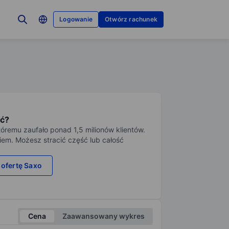
Logowanie
Otwórz rachunek
ć?
tóremu zaufało ponad 1,5 milionów klientów.
iem. Możesz stracić część lub całość
 ofertę Saxo
Cena
Zaawansowany wykres