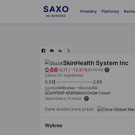
Produkty
Platformy
Rachu
SkinHealth System Inc
0,66
-0,11
/
-13,91%
20:00:00
Zakres 52-tygodniowy
0,55
2,69
Symbol
SKIN:xnas
Waluta
USD
NASDAQ
Closed
Opóźnione o 15 minut
Dane dostarczone przez
Wykres
Chart