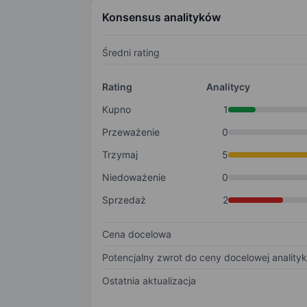
Konsensus analityków
Średni rating
Rating
Analitycy
Kupno
1
Przeważenie
0
Trzymaj
5
Niedoważenie
0
Sprzedaż
2
Cena docelowa
Potencjalny zwrot do ceny docelowej anality
Ostatnia aktualizacja