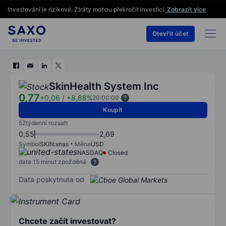
Investování je rizikové. Ztráty mohou překročit investici.
Zobrazit více
Otevřít účet
SkinHealth System Inc
0,77
+0,06
/
+8,88%
20:00:00
Koupit
52týdenní rozsah
0,55
2,69
Symbol
SKIN:xnas
Měna
USD
NASDAQ
Closed
data 15 minut zpožděná
Data poskytnuta od
Chcete začít investovat?