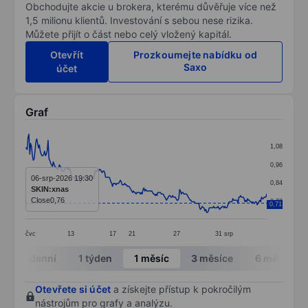
Obchodujte akcie u brokera, kterému důvěřuje více než
1,5 milionu klientů. Investování s sebou nese rizika.
Můžete přijít o část nebo celý vložený kapitál.
Otevřít
Prozkoumejte nabídku od
Saxo
účet
Graf
Chart
1,08
Line chart with 278 data points.
0,96
The chart has 1 X axis displaying categories.
06-srp-2026 19:30
0,84
SKIN:xnas
The chart has 1 Y axis displaying values. Data ranges 
Close
0,76
0,72
0,71
čvc
13
17
21
27
31
srp
End of interactive chart.
Intradenní
1 týden
1 měsíc
3 měsíce
6 měsíců
Otevřete si účet
a získejte přístup k pokročilým
nástrojům pro grafy a analýzu.