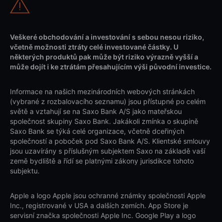
Veškeré obchodování a investování s sebou nesou riziko,
včetně možnosti ztráty celé investované částky. U
některých produktů pak může být riziko výrazně vyšší a
může dojít i ke ztrátám přesahujícím výši původní investice.
Informace na našich mezinárodních webových stránkách
(vybrané z rozbalovacího seznamu) jsou přístupné po celém
světě a vztahují se na Saxo Bank A/S jako mateřskou
společnost skupiny Saxo Bank. Jakákoli zmínka o skupině
Saxo Bank se týká celé organizace, včetně dceřiných
společností a poboček pod Saxo Bank A/S. Klientské smlouvy
jsou uzavírány s příslušným subjektem Saxo na základě vaší
země bydliště a řídí se platnými zákony jurisdikce tohoto
subjektu.
Apple a logo Apple jsou ochranné známky společnosti Apple
Inc., registrované v USA a dalších zemích. App Store je
servisní značka společnosti Apple Inc. Google Play a logo