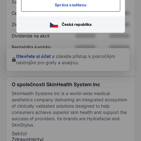
Sazby
Správa souhlasu
Cena/tržby
XXXXXXX
XXXXXXX
Zisk na akcii
XXXXXXX
XXXXXXX
Česká republika
Dividenda na akcii
XXXXXXX
XXXXXXX
Rentabilita kapitálu
XXXXXXX
XXXXXXX
Otevřete si účet
a získejte přístup k pokročilým
nástrojům pro grafy a analýzu.
O společnosti SkinHealth System Inc
SkinHealth Systems Inc is a world-wide medical
aesthetics company delivering an integrated ecosystem
of clinically validated solutions designed to help
consumers achieve superior skin health and support the
success of providers. Its brands are Hydrafacial and
SkinStylus.
Sektor
Zdravotnictví