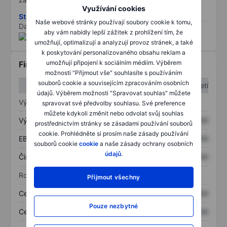
Využívání cookies
Stáhněte si metodiku rizik ESG
Naše webové stránky používají soubory cookie k tomu,
Data poskytnuta od
/
aby vám nabídly lepší zážitek z prohlížení tím, že
umožňují, optimalizují a analyzují provoz stránek, a také
k poskytování personalizovaného obsahu reklam a
umožňují připojení k sociálním médiím. Výběrem
Finanční informace
možnosti "Přijmout vše" souhlasíte s používáním
souborů cookie a souvisejícím zpracováním osobních
1. čtvrtletí
2. čtvrtletí
údajů. Výběrem možnosti "Spravovat souhlas" můžete
Výkaz zisku a ztráty
spravovat své předvolby souhlasu. Své preference
můžete kdykoli změnit nebo odvolat svůj souhlas
Výnos
XXXXXXX
XXXXXXX
prostřednictvím stránky se zásadami používání souborů
cookie. Prohlédněte si prosím naše zásady používání
EBITDA
XXXXXXX
XXXXXXX
souborů cookie
cookie
a naše zásady ochrany osobních
údajů
.
Čistý příjem
XXXXXXX
XXXXXXX
Rozvaha
Přijmout všechny
Celková aktiva
XXXXXXX
XXXXXXX
Pouze nezbytné
Celkový dluh
XXXXXXX
XXXXXXX