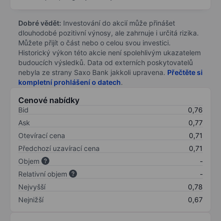
Dobré vědět:
Investování do akcií může přinášet
dlouhodobé pozitivní výnosy, ale zahrnuje i určitá rizika.
Můžete přijít o část nebo o celou svou investici.
Historický výkon této akcie není spolehlivým ukazatelem
budoucích výsledků. Data od externích poskytovatelů
nebyla ze strany Saxo Bank jakkoli upravena.
Přečtěte si
kompletní prohlášení o datech
.
Cenové nabídky
Bid
0,76
Ask
0,77
Otevírací cena
0,71
Předchozí uzavírací cena
0,71
Objem
-
Relativní objem
-
Nejvyšší
0,78
Nejnižší
0,67