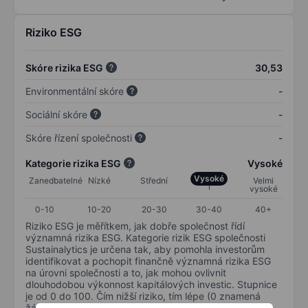
Riziko ESG
Skóre rizika ESG
30,53
Environmentální skóre
-
Sociální skóre
-
Skóre řízení společnosti
-
Kategorie rizika ESG
Vysoké
Vysoké
Zanedbatelné
Nízké
Střední
Velmi
vysoké
0-10
10-20
20-30
30-40
40+
Riziko ESG je měřítkem, jak dobře společnost řídí
významná rizika ESG. Kategorie rizik ESG společnosti
Sustainalytics je určena tak, aby pomohla investorům
identifikovat a pochopit finančně významná rizika ESG
na úrovni společnosti a to, jak mohou ovlivnit
dlouhodobou výkonnost kapitálových investic. Stupnice
je od 0 do 100. Čím nižší riziko, tím lépe (0 znamená
žádné riziko a 100 představuje nejzávažnější riziko).