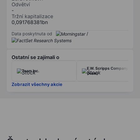
Odvětví
-
Tržní kapitalizace
0,091768381bn
Data poskytnuta od
/
Ostatní se zajímali o
E.W. Scripps Company
Team Inc.
(New)
Zobrazit všechny akcie