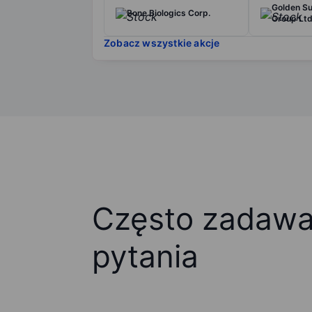
Golden S
Bone Biologics Corp.
Group Lt
Zobacz wszystkie akcje
Często zadaw
pytania