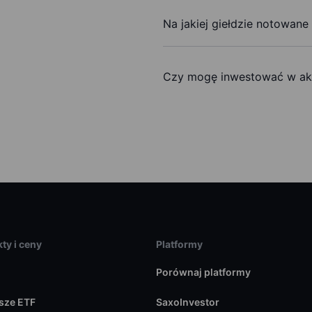
Na jakiej giełdzie notowane
Czy mogę inwestować w akc
ty i ceny
Platformy
Porównaj platformy
sze ETF
SaxoInvestor