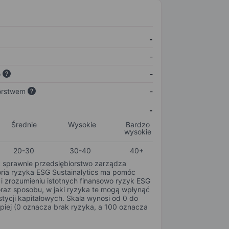
-
-
o
-
orstwem
-
-
Średnie
Wysokie
Bardzo
wysokie
20-30
30-40
40+
k sprawnie przedsiębiorstwo zarządza
oria ryzyka ESG Sustainalytics ma pomóc
i zrozumieniu istotnych finansowo ryzyk ESG
oraz sposobu, w jaki ryzyka te mogą wpłynąć
tycji kapitałowych. Skala wynosi od 0 do
epiej (0 oznacza brak ryzyka, a 100 oznacza