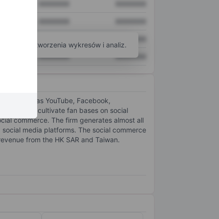
XXXXXXX
XXXXXXX
XXXXXXX
XXXXXXX
XXXXXXX
XXXXXXX
arzędzi do tworzenia wykresów i analiz.
XXXXXXX
XXXXXXX
atforms such as YouTube, Facebook,
eators who cultivate fan bases on social
cial commerce. The firm generates almost all
nd social media platforms. The social commerce
 revenue from the HK SAR and Taiwan.