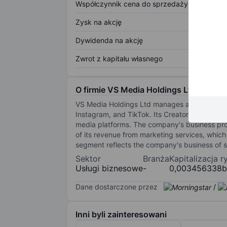
Współczynnik cena do sprzedaży
Zysk na akcję
Dywidenda na akcję
Zwrot z kapitału własnego
O firmie VS Media Holdings Ltd.
VS Media Holdings Ltd manages a network of 
Instagram, and TikTok. Its Creators include i
media platforms. The company's business prov
of its revenue from marketing services, which
segment reflects the company's business of 
Sektor
Branża
Kapitalizacja 
Usługi biznesowe
-
0,003456338b
Dane dostarczone przez
/
Inni byli zainteresowani