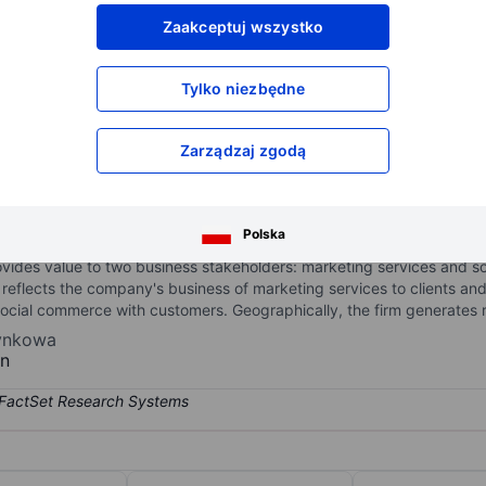
XXXXXXX
XXXXXXX
Zaakceptuj wszystko
XXXXXXX
XXXXXXX
XXXXXXX
XXXXXXX
Tylko niezbędne
Otwórz konto
aby uzyskać dostęp do większej ilości n
XXXXXXX
XXXXXXX
Zarządzaj zgodą
digital Creators who create and publish content to social media pl
Polska
nfluencers, KOLs-Key Opinion Leaders, bloggers, and other content cr
ides value to two business stakeholders: marketing services and so
 reflects the company's business of marketing services to clients a
social commerce with customers. Geographically, the firm generates
rynkowa
n