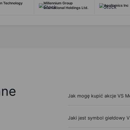
un Technology
Millennium Group
Apollomics Inc
d
International Holdings Ltd.
ane
Jak mogę kupić akcje VS Me
Jaki jest symbol giełdowy V