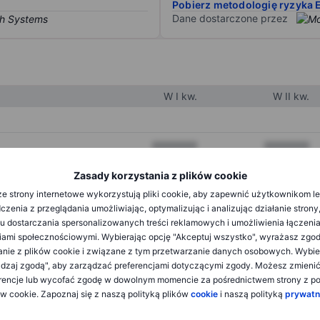
Pobierz metodologię ryzyka 
Dane dostarczone przez
W I kw.
W II kw.
XXXXXXX
XXXXXXX
XXXXXXX
XXXXXXX
Zasady korzystania z plików cookie
e strony internetowe wykorzystują pliki cookie, aby zapewnić użytkownikom l
XXXXXXX
XXXXXXX
zenia z przeglądania umożliwiając, optymalizując i analizując działanie strony
u dostarczania spersonalizowanych treści reklamowych i umożliwienia łączenia
ami społecznościowymi. Wybierając opcję "Akceptuj wszystko", wyrażasz zgo
XXXXXXX
XXXXXXX
anie z plików cookie i związane z tym przetwarzanie danych osobowych. Wybie
dzaj zgodą", aby zarządzać preferencjami dotyczącymi zgody. Możesz zmieni
XXXXXXX
XXXXXXX
rencje lub wycofać zgodę w dowolnym momencie za pośrednictwem strony z po
ów cookie. Zapoznaj się z naszą polityką plików
cookie
i naszą polityką
prywatn