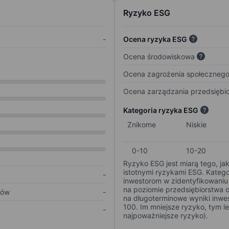
Ryzyko ESG
-
Ocena ryzyka ESG
Ocena środowiskowa
Ocena zagrożenia społeczneg
Ocena zarządzania przedsiębi
Kategoria ryzyka ESG
Znikome
Niskie
0-10
10-20
Ryzyko ESG jest miarą tego, ja
istotnymi ryzykami ESG. Kateg
-
inwestorom w zidentyfikowaniu 
na poziomie przedsiębiorstwa 
ków
-
na długoterminowe wyniki inwes
100. Im mniejsze ryzyko, tym l
-
najpoważniejsze ryzyko).