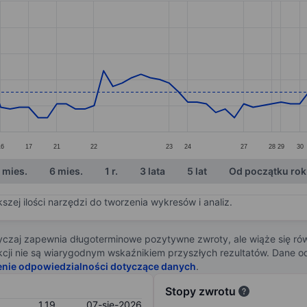
ories.
. Data ranges from 1.13 to 1.72.
16
17
21
22
23
24
27
28
29
30
 mies.
6 mies.
1 r.
3 lata
5 lat
Od początku ro
zej ilości narzędzi do tworzenia wykresów i analiz.
zaj zapewnia długoterminowe pozytywne zwroty, ale wiąże się rów
j akcji nie są wiarygodnym wskaźnikiem przyszłych rezultatów. Dane
enie odpowiedzialności dotyczące danych
.
Stopy zwrotu
1,19
07-sie-2026