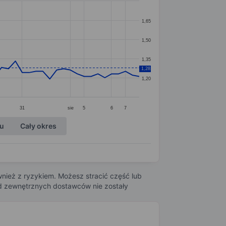
1,65
1,50
1,35
1,28
1,20
31
sie
5
6
7
ku
Cały okres
nież z ryzykiem. Możesz stracić część lub
 od zewnętrznych dostawców nie zostały