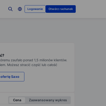
Logowanie
Otwórz rachunek
ć?
tóremu zaufało ponad 1,5 milionów klientów.
iem. Możesz stracić część lub całość
 ofertę Saxo
Cena
Zaawansowany wykres