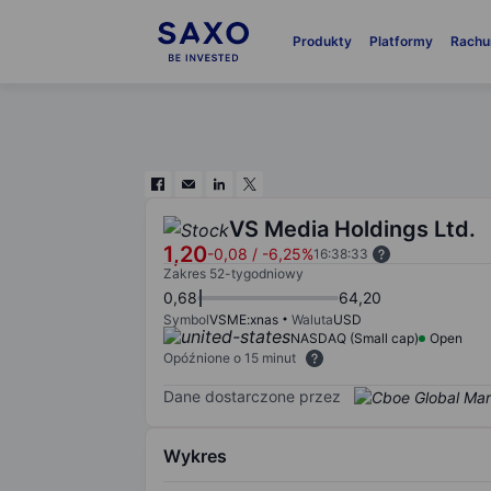
Produkty
Platformy
Rachu
VS Media Holdings Ltd.
1,20
-0,08
/
-6,25%
16:38:33
Zakres 52-tygodniowy
0,68
64,20
Symbol
VSME:xnas
Waluta
USD
NASDAQ (Small cap)
Open
Opóźnione o 15 minut
Dane dostarczone przez
Wykres
Chart