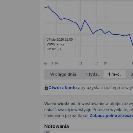
Line chart with 76 data points.
The chart has 1 X axis displaying categ
The chart has 1 Y axis displaying values
07-sie-2026 16:00
VSME:xnas
Close
1,21
lip
9
10
13
14
15
End of interactive chart.
W ciągu dnia
1 tydz.
1 m-c.
3
Otwórz konto
aby uzyskać dostęp do więks
Warto wiedzieć:
Inwestowanie w akcje zazwyc
całość swojej inwestycji. Przeszłe wyniki te
zmienione przez Saxo.
Zobacz pełne zrzecz
Notowania
Bid