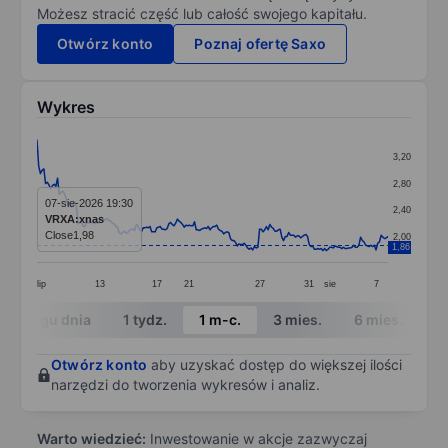
Możesz stracić część lub całość swojego kapitału.
Otwórz konto
Poznaj ofertę Saxo
Wykres
Chart
3,20
Line chart with 206 data points.
2,80
The chart has 1 X axis displaying categories.
07-sie-2026 19:30
2,40
VRXA:xnas
The chart has 1 Y axis displaying values. Data ranges 
Close
1,98
2,00
1,86
lip
13
17
21
27
31
sie
7
End of interactive chart.
W ciągu dnia
1 tydz.
1 m-c.
3 mies.
6 mies.
1 
Otwórz konto
aby uzyskać dostęp do większej ilości
narzędzi do tworzenia wykresów i analiz.
Warto wiedzieć:
Inwestowanie w akcje zazwyczaj