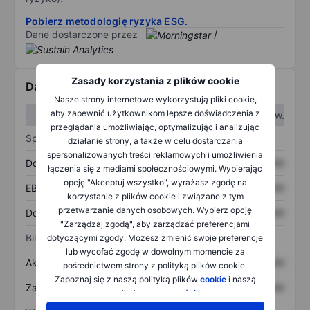
Pobierz metodologię ryzyka ESG.
Dane dostarczone przez
/
Zasady korzystania z plików cookie
Dane finansowe
Nasze strony internetowe wykorzystują pliki cookie,
aby zapewnić użytkownikom lepsze doświadczenia z
W I kw.
W II kw.
przeglądania umożliwiając, optymalizując i analizując
Sprawozdanie z zysków
działanie strony, a także w celu dostarczania
spersonalizowanych treści reklamowych i umożliwienia
Dochód
XXXXXXX
XXXXXXX
łączenia się z mediami społecznościowymi. Wybierając
opcję "Akceptuj wszystko", wyrażasz zgodę na
EBITDA
XXXXXXX
XXXXXXX
korzystanie z plików cookie i związane z tym
przetwarzanie danych osobowych. Wybierz opcję
Dochód netto
XXXXXXX
XXXXXXX
"Zarządzaj zgodą", aby zarządzać preferencjami
Bilans
dotyczącymi zgody. Możesz zmienić swoje preferencje
lub wycofać zgodę w dowolnym momencie za
Aktywa ogółem
XXXXXXX
XXXXXXX
pośrednictwem strony z polityką plików cookie.
Zapoznaj się z naszą polityką plików
cookie
i naszą
Zadłużenie ogółem
XXXXXXX
XXXXXXX
polityką
prywatności
.