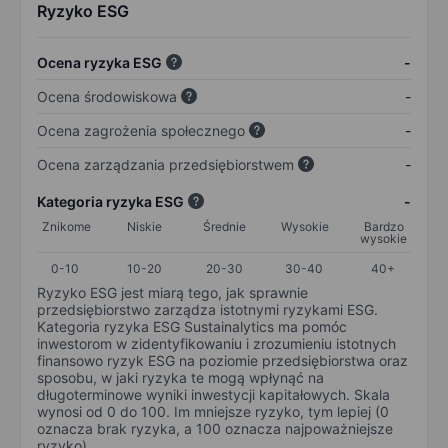
Ryzyko ESG
Ocena ryzyka ESG
-
Ocena środowiskowa
-
Ocena zagrożenia społecznego
-
Ocena zarządzania przedsiębiorstwem
-
Kategoria ryzyka ESG
-
Znikome
Niskie
Średnie
Wysokie
Bardzo
wysokie
0-10
10-20
20-30
30-40
40+
Ryzyko ESG jest miarą tego, jak sprawnie
przedsiębiorstwo zarządza istotnymi ryzykami ESG.
Kategoria ryzyka ESG Sustainalytics ma pomóc
inwestorom w zidentyfikowaniu i zrozumieniu istotnych
finansowo ryzyk ESG na poziomie przedsiębiorstwa oraz
sposobu, w jaki ryzyka te mogą wpłynąć na
długoterminowe wyniki inwestycji kapitałowych. Skala
wynosi od 0 do 100. Im mniejsze ryzyko, tym lepiej (0
oznacza brak ryzyka, a 100 oznacza najpoważniejsze
ryzyko).