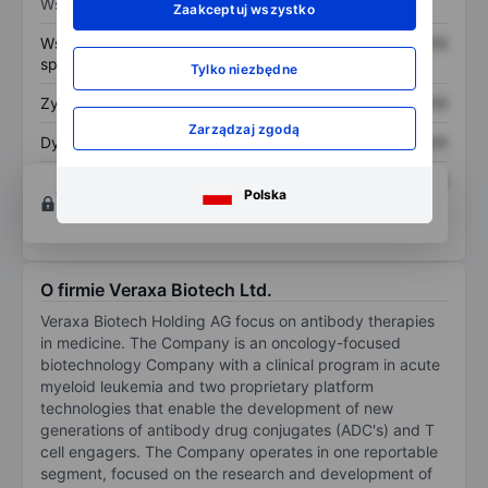
Wskaźniki
Zaakceptuj wszystko
Współczynnik cena do
XXXXXXX
XXXXXXX
sprzedaży
Tylko niezbędne
Zysk na akcję
XXXXXXX
XXXXXXX
Zarządzaj zgodą
Dywidenda na akcję
XXXXXXX
XXXXXXX
Zwrot z kapitału
XXXXXXX
XXXXXXX
Otwórz konto
aby uzyskać dostęp do większej
Polska
własnego
ilości narzędzi do tworzenia wykresów i analiz.
O firmie Veraxa Biotech Ltd.
Veraxa Biotech Holding AG focus on antibody therapies
in medicine. The Company is an oncology-focused
biotechnology Company with a clinical program in acute
myeloid leukemia and two proprietary platform
technologies that enable the development of new
generations of antibody drug conjugates (ADC's) and T
cell engagers. The Company operates in one reportable
segment, focused on the research and development of