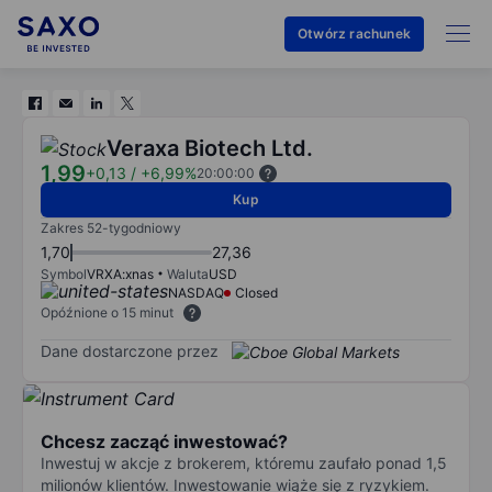
Otwórz rachunek
Veraxa Biotech Ltd.
1,99
+0,13
/
+6,99%
20:00:00
Kup
Zakres 52-tygodniowy
1,70
27,36
Symbol
VRXA:xnas
Waluta
USD
NASDAQ
Closed
Opóźnione o 15 minut
Dane dostarczone przez
Chcesz zacząć inwestować?
Inwestuj w akcje z brokerem, któremu zaufało ponad 1,5
milionów klientów. Inwestowanie wiąże się z ryzykiem.