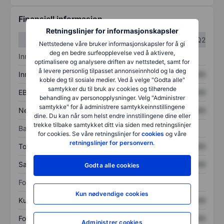
Finansiell informasjon
Retningslinjer for informasjonskapsler
Q1
Q2
Nettstedene våre bruker informasjonskapsler for å gi
deg en bedre surfeopplevelse ved å aktivere,
Inntektsoversikt
optimalisere og analysere driften av nettstedet, samt for
å levere personlig tilpasset annonseinnhold og la deg
Inntekter
XXXXXXX
XXXXXXX
koble deg til sosiale medier. Ved å velge "Godta alle"
samtykker du til bruk av cookies og tilhørende
EBITDA
XXXXXXX
XXXXXXX
behandling av personopplysninger. Velg "Administrer
samtykke" for å administrere samtykkeinnstillingene
Nettoinntekt
XXXXXXX
XXXXXXX
dine. Du kan når som helst endre innstillingene dine eller
trekke tilbake samtykket ditt via siden med retningslinjer
Balanse
for cookies. Se våre retningslinjer for
cookies
og våre
retningslinjer for personvern
.
Totale eiendeler
XXXXXXX
XXXXXXX
Samlet gjeld
XXXXXXX
XXXXXXX
Godta alle cookies
Forholdstall
Kun nødvendige cookies
Kurs/salg
XXXXXXX
XXXXXXX
Fortjeneste per aksje
XXXXXXX
XXXXXXX
Administrer cookies