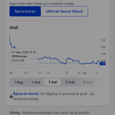
tape hele eller deler av investert beløp.
Åpne konto
Utforsk Saxos tilbud
Graf
Chart
3,20
Line chart with 206 data points.
2,80
The chart has 1 X axis displaying categories.
07-aug.-2026 19:30
2,40
VRXA:xnas
The chart has 1 Y axis displaying values. Data ranges 
Close
1,98
2,00
1,86
juli
13
17
21
27
31
aug.
7
End of interactive chart.
I dag
1 uke
1 md
3 mdr
6 mdr
1 år
Åpne en konto
for tilgang til avanserte graf- og
analyseverktøy.
Viktig:
Aksjeinvesteringer kan over tid gi positiv