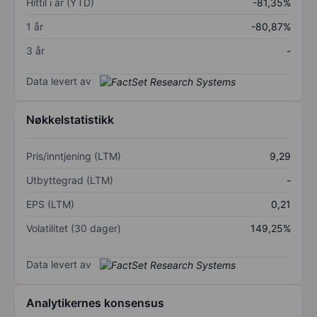
Hittil i år (YTD)
-81,35%
1 år
-80,87%
3 år
-
Data levert av
Nøkkelstatistikk
Pris/inntjening (LTM)
9,29
Utbyttegrad (LTM)
-
EPS (LTM)
0,21
Volatilitet (30 dager)
149,25%
Data levert av
Analytikernes konsensus