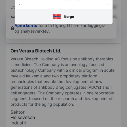
Utbytte per aksje
XXXXXXX
XXXXXXX
Norge
Avkastning på
XXXXXXX
XXXXXXX
egenkapital
Åpne konto
for å få tilgang til flere kartleggings-
og analyseverktøy.
Om Veraxa Biotech Ltd.
Veraxa Biotech Holding AG focus on antibody therapies
in medicine. The Company is an oncology-focused
biotechnology Company with a clinical program in acute
myeloid leukemia and two proprietary platform
technologies that enable the development of new
generations of antibody drug conjugates (ADC's) and T
cell engagers. The Company operates in one reportable
segment, focused on the research and development of
products for the aging population.
Sektor
Helsevesen
Industri