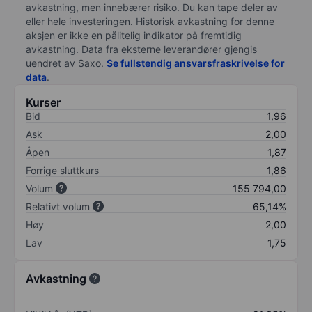
avkastning, men innebærer risiko. Du kan tape deler av
eller hele investeringen. Historisk avkastning for denne
aksjen er ikke en pålitelig indikator på fremtidig
avkastning. Data fra eksterne leverandører gjengis
uendret av Saxo.
Se fullstendig ansvarsfraskrivelse for
data
.
Kurser
Bid
1,96
Ask
2,00
Åpen
1,87
Forrige sluttkurs
1,86
Volum
155 794,00
Relativt volum
65,14%
Høy
2,00
Lav
1,75
Avkastning