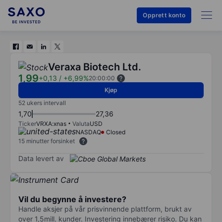
Opprett konto
Veraxa Biotech Ltd.
1,99
+0,13
/
+6,99%
20:00:00
Kjøp
52 ukers intervall
1,70
27,36
Ticker
VRXA:xnas
Valuta
USD
NASDAQ
Closed
15 minutter forsinket
Data levert av
Vil du begynne å investere?
Handle aksjer på vår prisvinnende plattform, brukt av
over 1,5mill. kunder. Investering innebærer risiko. Du kan