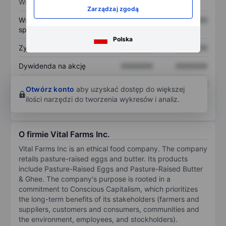
Wskaźniki
Zarządzaj zgodą
Współczynnik cena do
XXXXXXX
XXXXXXX
sprzedaży
Polska
Zysk na akcję
XXXXXXX
XXXXXXX
Dywidenda na akcję
XXXXXXX
XXXXXXX
Zwrot z kapitału
XXXXXXX
XXXXXXX
Otwórz konto
aby uzyskać dostęp do większej
własnego
ilości narzędzi do tworzenia wykresów i analiz.
O firmie Vital Farms Inc.
Vital Farms Inc is an ethical food company. The company
retails pasture-raised eggs and butter. Its products
include Pasture-Raised Eggs and Pasture-Raised Butter
& Ghee. The company's purpose is rooted in a
commitment to Conscious Capitalism, which prioritizes
the long-term benefits of its stakeholders (farmers and
suppliers, customers and consumers, communities and
the environment, employees, and stockholders).