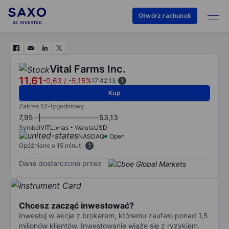
Otwórz rachunek
Vital Farms Inc.
11,61
-0,63
/
-5,15%
17:42:13
Kup
Zakres 52-tygodniowy
7,95
53,13
Symbol
VITL:xnas
Waluta
USD
NASDAQ
Open
Opóźnione o 15 minut
Dane dostarczone przez
Chcesz zacząć inwestować?
Inwestuj w akcje z brokerem, któremu zaufało ponad 1,5
milionów klientów. Inwestowanie wiąże się z ryzykiem.