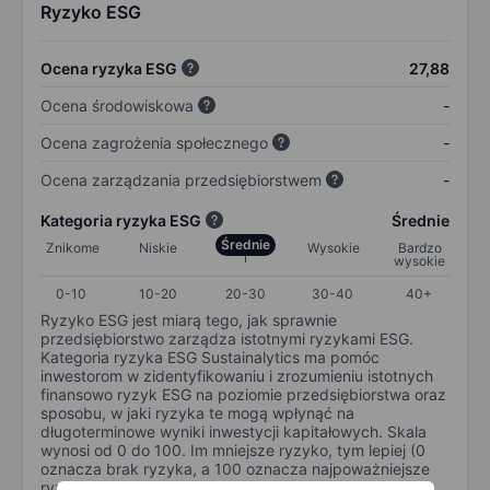
Ryzyko ESG
Ocena ryzyka ESG
27,88
Ocena środowiskowa
-
Ocena zagrożenia społecznego
-
Ocena zarządzania przedsiębiorstwem
-
Kategoria ryzyka ESG
Średnie
Średnie
Znikome
Niskie
Wysokie
Bardzo
wysokie
0-10
10-20
20-30
30-40
40+
Ryzyko ESG jest miarą tego, jak sprawnie
przedsiębiorstwo zarządza istotnymi ryzykami ESG.
Kategoria ryzyka ESG Sustainalytics ma pomóc
inwestorom w zidentyfikowaniu i zrozumieniu istotnych
finansowo ryzyk ESG na poziomie przedsiębiorstwa oraz
sposobu, w jaki ryzyka te mogą wpłynąć na
długoterminowe wyniki inwestycji kapitałowych. Skala
wynosi od 0 do 100. Im mniejsze ryzyko, tym lepiej (0
oznacza brak ryzyka, a 100 oznacza najpoważniejsze
ryzyko).