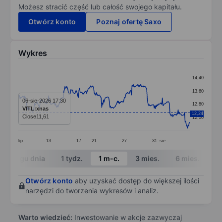
Możesz stracić część lub całość swojego kapitału.
Otwórz konto
Poznaj ofertę Saxo
Wykres
Chart
14,40
Line chart with 295 data points.
13,60
The chart has 1 X axis displaying categories.
06-sie-2026 17:30
12,80
VITL:xnas
The chart has 1 Y axis displaying values. Data ranges 
12,24
Close
11,61
12,00
lip
13
17
21
27
31
sie
End of interactive chart.
W ciągu dnia
1 tydz.
1 m-c.
3 mies.
6 mies.
1 
Otwórz konto
aby uzyskać dostęp do większej ilości
narzędzi do tworzenia wykresów i analiz.
Warto wiedzieć:
Inwestowanie w akcje zazwyczaj