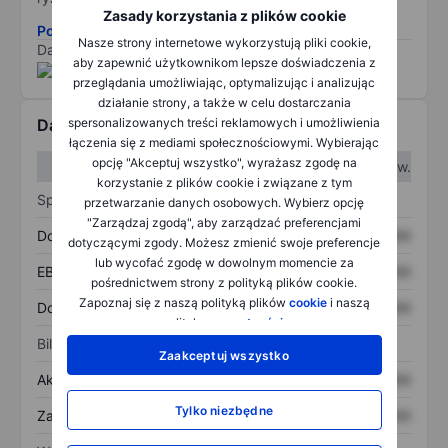
Zasady korzystania z plików cookie
Pobierz metodologię ryzyka ESG.
Nasze strony internetowe wykorzystują pliki cookie,
Dane dostarczone przez
/
aby zapewnić użytkownikom lepsze doświadczenia z
przeglądania umożliwiając, optymalizując i analizując
działanie strony, a także w celu dostarczania
spersonalizowanych treści reklamowych i umożliwienia
Dane finansowe
łączenia się z mediami społecznościowymi. Wybierając
opcję "Akceptuj wszystko", wyrażasz zgodę na
W I kw.
W II kw.
korzystanie z plików cookie i związane z tym
Sprawozdanie z zysków
przetwarzanie danych osobowych. Wybierz opcję
"Zarządzaj zgodą", aby zarządzać preferencjami
Dochód
XXXXXXX
XXXXXXX
dotyczącymi zgody. Możesz zmienić swoje preferencje
lub wycofać zgodę w dowolnym momencie za
EBITDA
XXXXXXX
XXXXXXX
pośrednictwem strony z polityką plików cookie.
Zapoznaj się z naszą polityką plików
cookie
i naszą
Dochód netto
XXXXXXX
XXXXXXX
polityką
prywatności
.
Bilans
Zaakceptuj wszystko
Aktywa ogółem
XXXXXXX
XXXXXXX
Tylko niezbędne
Zadłużenie ogółem
XXXXXXX
XXXXXXX