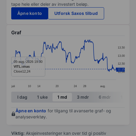
tape hele eller deler av investert beløp.
Åpne konto
Utforsk Saxos tilbud
Graf
Chart
13,50
Line chart with 299 data points.
13,00
The chart has 1 X axis displaying categories.
05-aug.-2026 19:30
12,50
VITL:xnas
The chart has 1 Y axis displaying values. Data ranges 
12,15
Close
12,24
12,00
juli
10
14
20
24
28
aug.
End of interactive chart.
I dag
1 uke
1 md
3 mdr
6 mdr
1 år
Åpne en konto
for tilgang til avanserte graf- og
analyseverktøy.
Viktig:
Aksjeinvesteringer kan over tid gi positiv