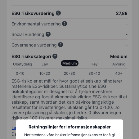
ESG risikovurdering
27,88
Environmental vurdering
-
Social vurdering
-
Governance vurdering
-
ESG risikokategori
Medium
Medium
Ubetydelig
Lav
Høy
Alvorlig
0-10
10-20
20-30
30-40
40+
ESG-risiko er et mål for hvor godt et selskap håndterer
materielle ESG-risikoer. Sustainalytics sine ESG
risikokategorier er designet for å hjelpe investorer
identifisere og forstå økonomisk viktige ESG-risikoer til et
selskap, samt hvordan det kan påvirke langsiktige
resultater for investeringer. Skalaen går fra 0-100. Jo
lavere plassering på skalen, jo bedre. 0 tilsvarer ingen
risiko og 100 tilsvarer maksimal risiko.
Retningslinjer for informasjonskapsler
Last ned metodikk for ESG-risiko
Data levert av
/
Nettstedene våre bruker informasjonskapsler for å gi