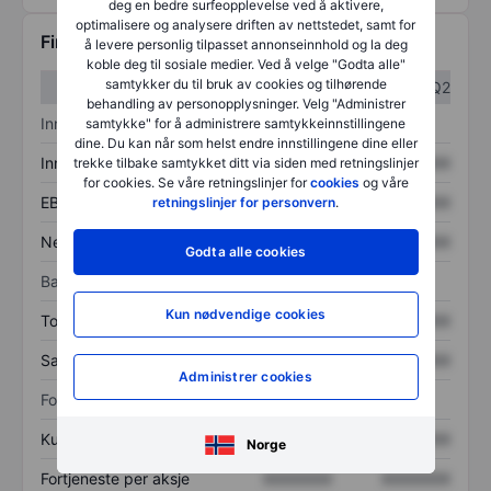
deg en bedre surfeopplevelse ved å aktivere,
optimalisere og analysere driften av nettstedet, samt for
Finansiell informasjon
å levere personlig tilpasset annonseinnhold og la deg
koble deg til sosiale medier. Ved å velge "Godta alle"
samtykker du til bruk av cookies og tilhørende
Q1
Q2
behandling av personopplysninger. Velg "Administrer
Inntektsoversikt
samtykke" for å administrere samtykkeinnstillingene
dine. Du kan når som helst endre innstillingene dine eller
Inntekter
XXXXXXX
XXXXXXX
trekke tilbake samtykket ditt via siden med retningslinjer
for cookies. Se våre retningslinjer for
cookies
og våre
EBITDA
XXXXXXX
XXXXXXX
retningslinjer for personvern
.
Nettoinntekt
XXXXXXX
XXXXXXX
Godta alle cookies
Balanse
Kun nødvendige cookies
Totale eiendeler
XXXXXXX
XXXXXXX
Samlet gjeld
XXXXXXX
XXXXXXX
Administrer cookies
Forholdstall
Kurs/salg
XXXXXXX
XXXXXXX
Norge
Fortjeneste per aksje
XXXXXXX
XXXXXXX