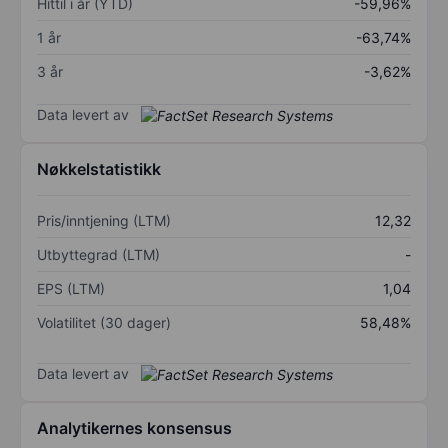
Hittil i år (YTD)
-59,96%
1 år
-63,74%
3 år
-3,62%
Data levert av
Nøkkelstatistikk
Pris/inntjening (LTM)
12,32
Utbyttegrad (LTM)
-
EPS (LTM)
1,04
Volatilitet (30 dager)
58,48%
Data levert av
Analytikernes konsensus