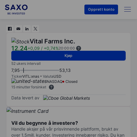
Opprett konto
Vital Farms Inc.
12,24
+0,09
/
+0,74%
20:00:00
Kjøp
52 ukers intervall
7,95
53,13
Ticker
VITL:xnas
Valuta
USD
NASDAQ
Closed
15 minutter forsinket
Data levert av
Vil du begynne å investere?
Handle aksjer på vår prisvinnende plattform, brukt av
over 1,5mill. kunder. Investering innebærer risiko. Du kan