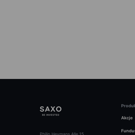
Produk
Akcje
Fundu
Philip Heymans Alle 15