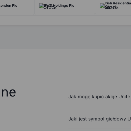
Irish Residenti
London Plc
RWS Holdings Plc
REIT Plc
ane
Jak mogę kupić akcje Unite
Jaki jest symbol giełdowy 