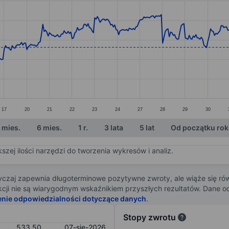
ories.
s. Data ranges from 503.5 to 559.5.
17
20
21
22
23
24
27
28
29
30
 mies.
6 mies.
1 r.
3 lata
5 lat
Od początku ro
zej ilości narzędzi do tworzenia wykresów i analiz.
zaj zapewnia długoterminowe pozytywne zwroty, ale wiąże się rów
j akcji nie są wiarygodnym wskaźnikiem przyszłych rezultatów. Dane
enie odpowiedzialności dotyczące danych
.
Stopy zwrotu
533,50
07-sie-2026