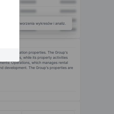
XXXXXXX
XXXXXXX
XXXXXXX
XXXXXXX
XXXXXXX
XXXXXXX
arzędzi do tworzenia wykresów i analiz.
XXXXXXX
XXXXXXX
t accommodation properties. The Group's
t ventures, while its property activities
egments: Operations, which manages rental
nd development. The Group's properties are