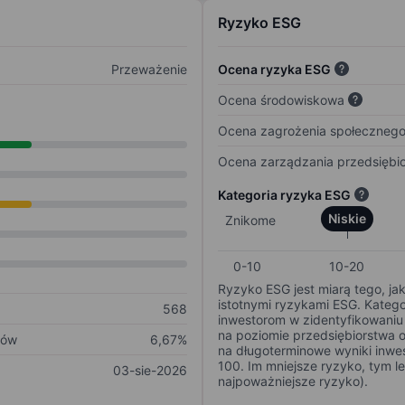
Ryzyko ESG
Przeważenie
Ocena ryzyka ESG
Ocena środowiskowa
Ocena zagrożenia społeczneg
Ocena zarządzania przedsiębi
Kategoria ryzyka ESG
Niskie
Znikome
0-10
10-20
Ryzyko ESG jest miarą tego, ja
istotnymi ryzykami ESG. Kateg
568
inwestorom w zidentyfikowaniu 
na poziomie przedsiębiorstwa 
ków
6,67%
na długoterminowe wyniki inwes
100. Im mniejsze ryzyko, tym l
03-sie-2026
najpoważniejsze ryzyko).