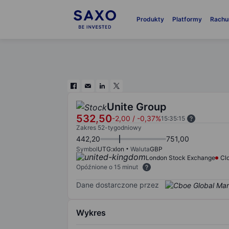
Produkty
Platformy
Rachu
Unite Group
532,50
-2,00
/
-0,37%
15:35:15
Zakres 52-tygodniowy
442,20
751,00
Symbol
UTG:xlon
Waluta
GBP
London Stock Exchange
Cl
Opóźnione o 15 minut
Dane dostarczone przez
Wykres
Chart