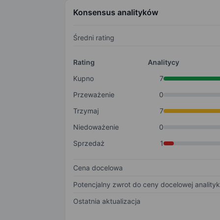
Konsensus analityków
Średni rating
Rating
Analitycy
Kupno
7
Przeważenie
0
Trzymaj
7
Niedoważenie
0
Sprzedaż
1
Cena docelowa
Potencjalny zwrot do ceny docelowej anality
Ostatnia aktualizacja