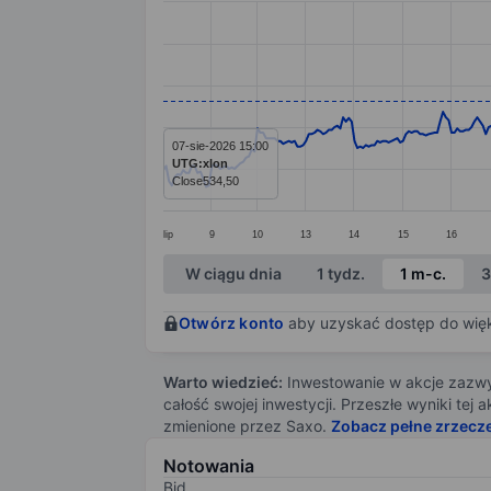
Line chart with 390 data points.
The chart has 1 X axis displaying categ
The chart has 1 Y axis displaying value
07-sie-2026 15:00
UTG:xlon
Close
534,50
lip
9
10
13
14
15
16
End of interactive chart.
W ciągu dnia
1 tydz.
1 m-c.
3
Otwórz konto
aby uzyskać dostęp do więks
Warto wiedzieć:
Inwestowanie w akcje zazwyc
całość swojej inwestycji. Przeszłe wyniki te
zmienione przez Saxo.
Zobacz pełne zrzecz
Notowania
Bid