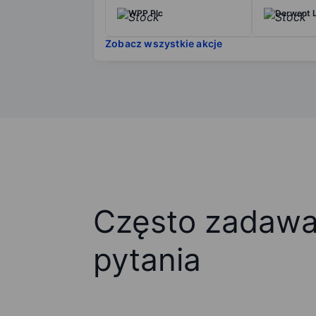
WPP Plc
Derwent 
Zobacz wszystkie akcje
Często zadaw
pytania