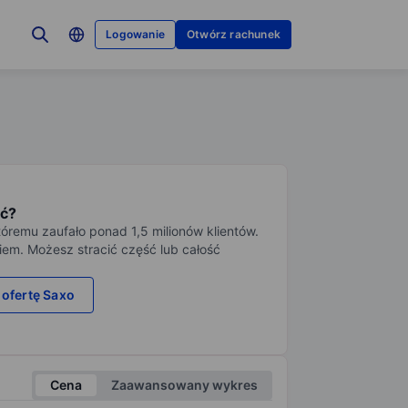
Logowanie
Otwórz rachunek
ć?
tóremu zaufało ponad 1,5 milionów klientów.
iem. Możesz stracić część lub całość
 ofertę Saxo
Cena
Zaawansowany wykres