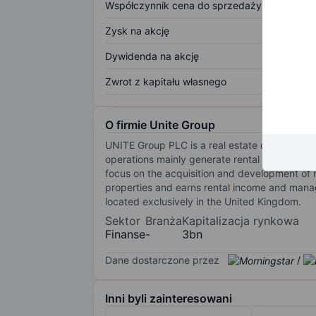
Współczynnik cena do sprzedaży
Zysk na akcję
Dywidenda na akcję
Zwrot z kapitału własnego
O firmie Unite Group
UNITE Group PLC is a real estate company e
operations mainly generate rental income and 
focus on the acquisition and development of 
properties and earns rental income and mana
located exclusively in the United Kingdom.
Sektor
Branża
Kapitalizacja rynkowa
Finanse
-
3bn
Dane dostarczone przez
/
Inni byli zainteresowani