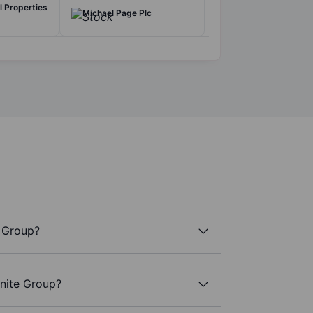
al Properties
Michael Page Plc
 Group?
Unite Group?