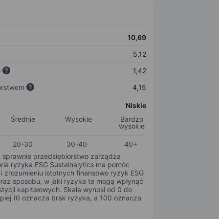
10,69
5,12
o
1,42
orstwem
4,15
Niskie
Średnie
Wysokie
Bardzo
wysokie
20-30
30-40
40+
k sprawnie przedsiębiorstwo zarządza
oria ryzyka ESG Sustainalytics ma pomóc
i zrozumieniu istotnych finansowo ryzyk ESG
oraz sposobu, w jaki ryzyka te mogą wpłynąć
tycji kapitałowych. Skala wynosi od 0 do
epiej (0 oznacza brak ryzyka, a 100 oznacza