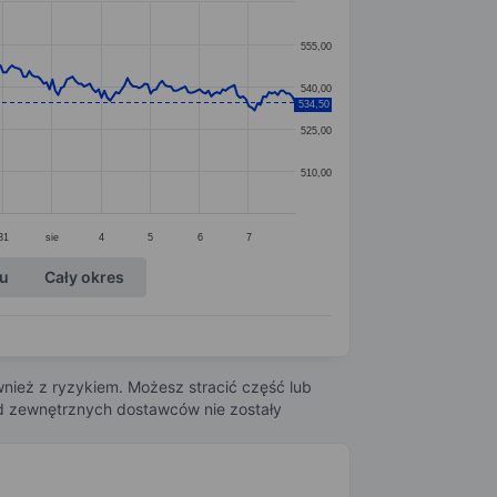
555,00
540,00
534,50
525,00
510,00
31
sie
4
5
6
7
ku
Cały okres
nież z ryzykiem. Możesz stracić część lub
 od zewnętrznych dostawców nie zostały