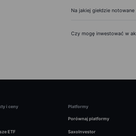
Na jakiej giełdzie notowane
Czy mogę inwestować w akc
ty i ceny
Platformy
Porównaj platformy
sze ETF
SaxoInvestor