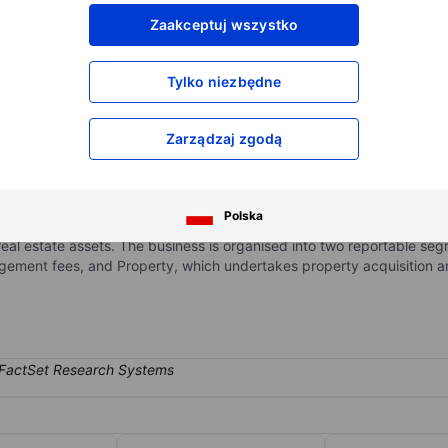
XXXXXXX
XXXXXXX
Zaakceptuj wszystko
XXXXXXX
XXXXXXX
XXXXXXX
XXXXXXX
Tylko niezbędne
Otwórz konto
aby uzyskać dostęp do większej ilości n
XXXXXXX
XXXXXXX
Zarządzaj zgodą
ngaged in the management, acquisition, and development of studen
Polska
asset management fees from properties owned directly or through join
real estate assets. The business is organised into two reportable s
gement fees, and Property, which undertakes property acquisition a