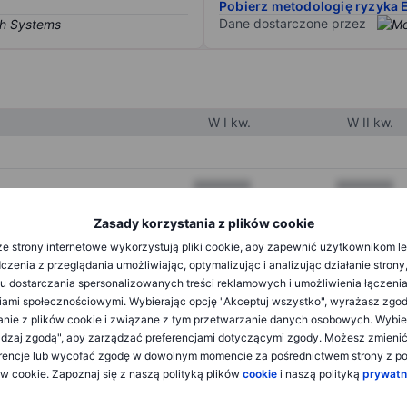
Pobierz metodologię ryzyka 
Dane dostarczone przez
W I kw.
W II kw.
XXXXXXX
XXXXXXX
XXXXXXX
XXXXXXX
Zasady korzystania z plików cookie
e strony internetowe wykorzystują pliki cookie, aby zapewnić użytkownikom l
XXXXXXX
XXXXXXX
zenia z przeglądania umożliwiając, optymalizując i analizując działanie strony
u dostarczania spersonalizowanych treści reklamowych i umożliwienia łączenia
ami społecznościowymi. Wybierając opcję "Akceptuj wszystko", wyrażasz zgo
XXXXXXX
XXXXXXX
anie z plików cookie i związane z tym przetwarzanie danych osobowych. Wybie
dzaj zgodą", aby zarządzać preferencjami dotyczącymi zgody. Możesz zmieni
XXXXXXX
XXXXXXX
rencje lub wycofać zgodę w dowolnym momencie za pośrednictwem strony z po
ów cookie. Zapoznaj się z naszą polityką plików
cookie
i naszą polityką
prywatn