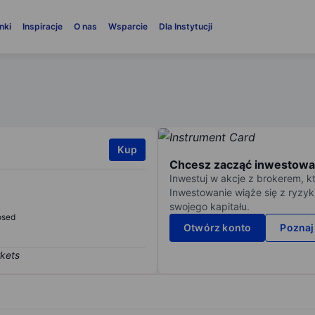
nki
Inspiracje
O nas
Wsparcie
Dla Instytucji
Kup
Chcesz zacząć inwestowa
Inwestuj w akcje z brokerem, k
Inwestowanie wiąże się z ryzyk
swojego kapitału.
osed
Otwórz konto
Poznaj