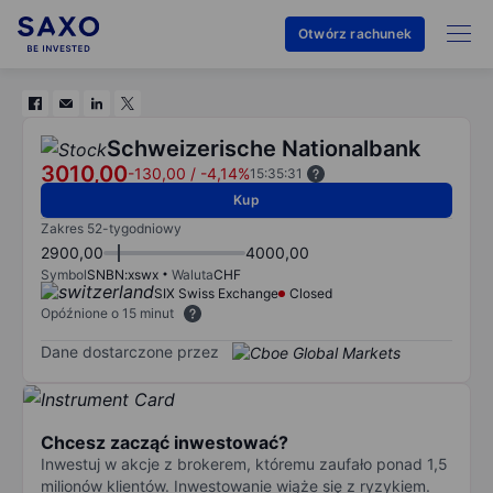
Otwórz rachunek
Schweizerische Nationalbank
3010,00
-130,00
/
-4,14%
15:35:31
Kup
Zakres 52-tygodniowy
2900,00
4000,00
Symbol
SNBN:xswx
Waluta
CHF
SIX Swiss Exchange
Closed
Opóźnione o 15 minut
Dane dostarczone przez
Chcesz zacząć inwestować?
Inwestuj w akcje z brokerem, któremu zaufało ponad 1,5
milionów klientów. Inwestowanie wiąże się z ryzykiem.