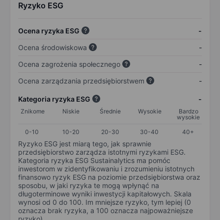
Ryzyko ESG
Ocena ryzyka ESG
-
Ocena środowiskowa
-
Ocena zagrożenia społecznego
-
Ocena zarządzania przedsiębiorstwem
-
Kategoria ryzyka ESG
-
Znikome
Niskie
Średnie
Wysokie
Bardzo
wysokie
0-10
10-20
20-30
30-40
40+
Ryzyko ESG jest miarą tego, jak sprawnie
przedsiębiorstwo zarządza istotnymi ryzykami ESG.
Kategoria ryzyka ESG Sustainalytics ma pomóc
inwestorom w zidentyfikowaniu i zrozumieniu istotnych
finansowo ryzyk ESG na poziomie przedsiębiorstwa oraz
sposobu, w jaki ryzyka te mogą wpłynąć na
długoterminowe wyniki inwestycji kapitałowych. Skala
wynosi od 0 do 100. Im mniejsze ryzyko, tym lepiej (0
oznacza brak ryzyka, a 100 oznacza najpoważniejsze
ryzyko).