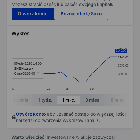
Możesz stracić część lub całość swojego kapitału.
Otwórz konto
Poznaj ofertę Saxo
Wykres
Chart
3150,00
3140,00
Line chart with 18 data points.
3100,00
The chart has 1 X axis displaying categories.
05-sie-2026 14:00
3050,00
SNBN:xswx
The chart has 1 Y axis displaying values. Data ranges
Close
3100,00
3000,00
lip
22
28
sie
End of interactive chart.
W ciągu dnia
1 tydz.
1 m-c.
3 mies.
6 mies.
1 
Otwórz konto
aby uzyskać dostęp do większej ilości
narzędzi do tworzenia wykresów i analiz.
Warto wiedzieć:
Inwestowanie w akcje zazwyczaj