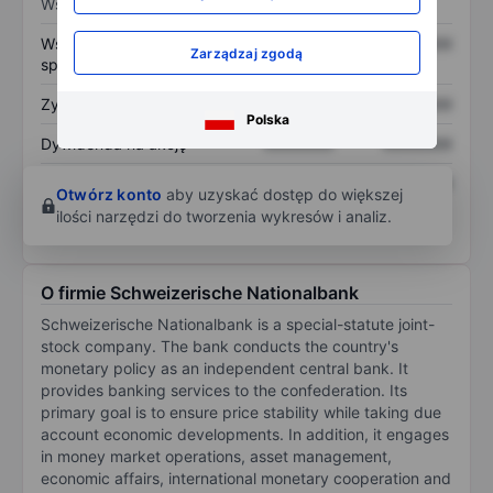
Wskaźniki
Współczynnik cena do
XXXXXXX
XXXXXXX
Zarządzaj zgodą
sprzedaży
Zysk na akcję
XXXXXXX
XXXXXXX
Polska
Dywidenda na akcję
XXXXXXX
XXXXXXX
Zwrot z kapitału
XXXXXXX
XXXXXXX
Otwórz konto
aby uzyskać dostęp do większej
własnego
ilości narzędzi do tworzenia wykresów i analiz.
O firmie Schweizerische Nationalbank
Schweizerische Nationalbank is a special-statute joint-
stock company. The bank conducts the country's
monetary policy as an independent central bank. It
provides banking services to the confederation. Its
primary goal is to ensure price stability while taking due
account economic developments. In addition, it engages
in money market operations, asset management,
economic affairs, international monetary cooperation and