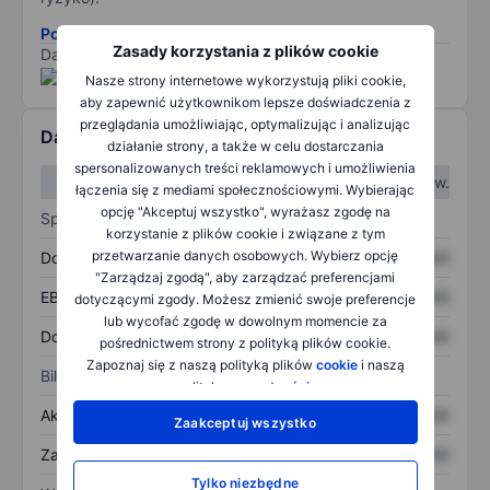
Pobierz metodologię ryzyka ESG.
Zasady korzystania z plików cookie
Dane dostarczone przez
/
Nasze strony internetowe wykorzystują pliki cookie,
aby zapewnić użytkownikom lepsze doświadczenia z
przeglądania umożliwiając, optymalizując i analizując
Dane finansowe
działanie strony, a także w celu dostarczania
spersonalizowanych treści reklamowych i umożliwienia
W I kw.
W II kw.
łączenia się z mediami społecznościowymi. Wybierając
opcję "Akceptuj wszystko", wyrażasz zgodę na
Sprawozdanie z zysków
korzystanie z plików cookie i związane z tym
przetwarzanie danych osobowych. Wybierz opcję
Dochód
XXXXXXX
XXXXXXX
"Zarządzaj zgodą", aby zarządzać preferencjami
EBITDA
XXXXXXX
XXXXXXX
dotyczącymi zgody. Możesz zmienić swoje preferencje
lub wycofać zgodę w dowolnym momencie za
Dochód netto
XXXXXXX
XXXXXXX
pośrednictwem strony z polityką plików cookie.
Zapoznaj się z naszą polityką plików
cookie
i naszą
Bilans
polityką
prywatności
.
Aktywa ogółem
XXXXXXX
XXXXXXX
Zaakceptuj wszystko
Zadłużenie ogółem
XXXXXXX
XXXXXXX
Tylko niezbędne