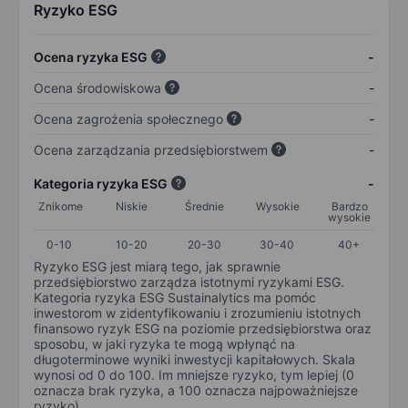
Ryzyko ESG
Ocena ryzyka ESG
-
Ocena środowiskowa
-
Ocena zagrożenia społecznego
-
Ocena zarządzania przedsiębiorstwem
-
Kategoria ryzyka ESG
-
Znikome
Niskie
Średnie
Wysokie
Bardzo
wysokie
0-10
10-20
20-30
30-40
40+
Ryzyko ESG jest miarą tego, jak sprawnie
przedsiębiorstwo zarządza istotnymi ryzykami ESG.
Kategoria ryzyka ESG Sustainalytics ma pomóc
inwestorom w zidentyfikowaniu i zrozumieniu istotnych
finansowo ryzyk ESG na poziomie przedsiębiorstwa oraz
sposobu, w jaki ryzyka te mogą wpłynąć na
długoterminowe wyniki inwestycji kapitałowych. Skala
wynosi od 0 do 100. Im mniejsze ryzyko, tym lepiej (0
oznacza brak ryzyka, a 100 oznacza najpoważniejsze
ryzyko).