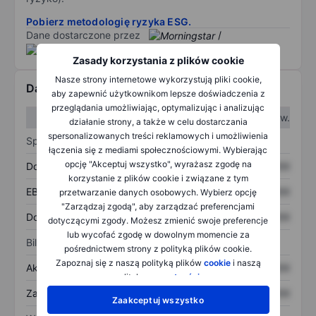
Pobierz metodologię ryzyka ESG.
Dane dostarczone przez
/
Zasady korzystania z plików cookie
Nasze strony internetowe wykorzystują pliki cookie,
Dane finansowe
aby zapewnić użytkownikom lepsze doświadczenia z
przeglądania umożliwiając, optymalizując i analizując
W I kw.
W II kw.
działanie strony, a także w celu dostarczania
spersonalizowanych treści reklamowych i umożliwienia
Sprawozdanie z zysków
łączenia się z mediami społecznościowymi. Wybierając
opcję "Akceptuj wszystko", wyrażasz zgodę na
Dochód
XXXXXXX
XXXXXXX
korzystanie z plików cookie i związane z tym
EBITDA
XXXXXXX
XXXXXXX
przetwarzanie danych osobowych. Wybierz opcję
"Zarządzaj zgodą", aby zarządzać preferencjami
Dochód netto
XXXXXXX
XXXXXXX
dotyczącymi zgody. Możesz zmienić swoje preferencje
lub wycofać zgodę w dowolnym momencie za
Bilans
pośrednictwem strony z polityką plików cookie.
Zapoznaj się z naszą polityką plików
cookie
i naszą
Aktywa ogółem
XXXXXXX
XXXXXXX
polityką
prywatności
.
Zadłużenie ogółem
XXXXXXX
XXXXXXX
Zaakceptuj wszystko