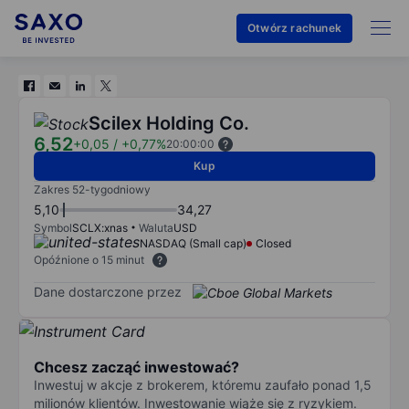
Otwórz rachunek
Scilex Holding Co.
6,52
+0,05
/
+0,77%
20:00:00
Kup
Zakres 52-tygodniowy
5,10
34,27
Symbol
SCLX:xnas
Waluta
USD
NASDAQ (Small cap)
Closed
Opóźnione o 15 minut
Dane dostarczone przez
Chcesz zacząć inwestować?
Inwestuj w akcje z brokerem, któremu zaufało ponad 1,5
milionów klientów. Inwestowanie wiąże się z ryzykiem.