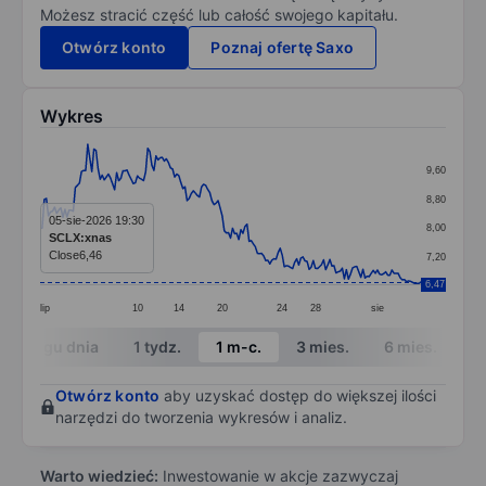
Możesz stracić część lub całość swojego kapitału.
Otwórz konto
Poznaj ofertę Saxo
Wykres
Chart
9,60
Line chart with 185 data points.
8,80
The chart has 1 X axis displaying categories.
05-sie-2026 19:30
8,00
SCLX:xnas
The chart has 1 Y axis displaying values. Data ranges 
Close
6,46
7,20
6,47
lip
10
14
20
24
28
sie
End of interactive chart.
W ciągu dnia
1 tydz.
1 m-c.
3 mies.
6 mies.
1 
Otwórz konto
aby uzyskać dostęp do większej ilości
narzędzi do tworzenia wykresów i analiz.
Warto wiedzieć:
Inwestowanie w akcje zazwyczaj