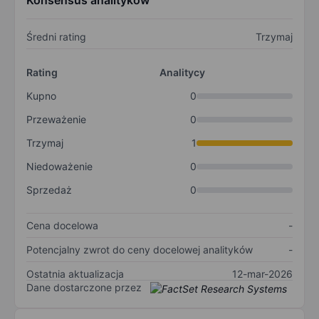
Konsensus analityków
Średni rating
Trzymaj
Rating
Analitycy
Kupno
0
Przeważenie
0
Trzymaj
1
Niedoważenie
0
Sprzedaż
0
Cena docelowa
-
Potencjalny zwrot do ceny docelowej analityków
-
Ostatnia aktualizacja
12-mar-2026
Dane dostarczone przez