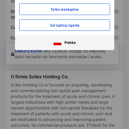
Wskaźniki
Tylko niezbędne
Współczynnik cena do
XXXXXXX
XXXXXXX
sprzedaży
Zarządzaj zgodą
Zysk na akcję
XXXXXXX
XXXXXXX
Dywidenda na akcję
XXXXXXX
XXXXXXX
Polska
Zwrot z kapitału
XXXXXXX
XXXXXXX
Otwórz konto
aby uzyskać dostęp do większej
własnego
ilości narzędzi do tworzenia wykresów i analiz.
O firmie Scilex Holding Co.
Scilex Holding Co is focused on acquiring, developing
and commercializing non-opioid pain management
products for the treatment of acute and chronic pain. It
targets indications with high unmet needs and large
market opportunities with non-opioid therapies for the
treatment of patients with acute and chronic pain and
are dedicated to advancing and improving patient
outcomes. Its commercial products are: ZTlidoO for the