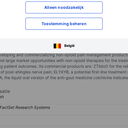
Alleen noodzakelijk
XXXXXXX
XXXXXXX
XXXXXXX
XXXXXXX
Open een rekening
om toegang te kr
Toestemming beheren
XXXXXXX
XXXXXXX
België
eveloping and commercializing non-opioid pain management products 
and large market opportunities with non-opioid therapies for the trea
 patient outcomes. Its commercial products are: ZTlidoO for the reli
of post-shingles nerve pain; ELYXYB, a potential first-line treatment 
the liquid oral version of the anti-gout medicine colchicine indicated
satie
bn