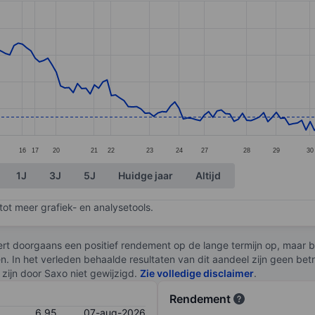
ories.
s. Data ranges from 6.42 to 10.14.
16
17
20
21
22
23
24
27
28
29
30
1J
3J
5J
Huidge jaar
Altijd
ot meer grafiek- en analysetools.
rt doorgaans een positief rendement op de lange termijn op, maar br
en. In het verleden behaalde resultaten van dit aandeel zijn geen be
zijn door Saxo niet gewijzigd.
Zie volledige disclaimer
.
Rendement
6,95
07-aug-2026