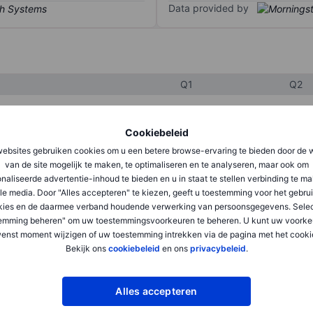
Data provided by
Q1
Q2
Cookiebeleid
XXXXXXX
XXXXXXX
ebsites gebruiken cookies om u een betere browse-ervaring te bieden door de 
XXXXXXX
XXXXXXX
van de site mogelijk te maken, te optimaliseren en te analyseren, maar ook om
naliseerde advertentie-inhoud te bieden en u in staat te stellen verbinding te m
XXXXXXX
XXXXXXX
le media. Door "Alles accepteren" te kiezen, geeft u toestemming voor het gebru
kies en de daarmee verband houdende verwerking van persoonsgegevens. Selec
emming beheren" om uw toestemmingsvoorkeuren te beheren. U kunt uw voorke
XXXXXXX
XXXXXXX
enst moment wijzigen of uw toestemming intrekken via de pagina met het cooki
Bekijk ons
cookiebeleid
en ons
privacybeleid
.
XXXXXXX
XXXXXXX
Alles accepteren
XXXXXXX
XXXXXXX