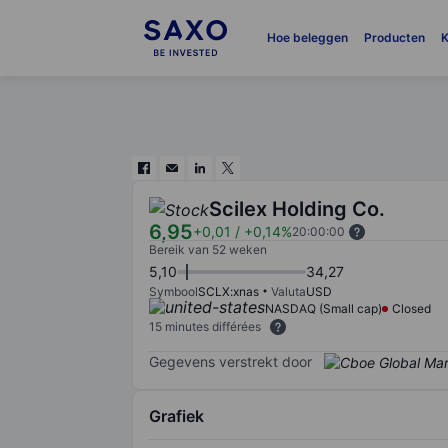
Hoe beleggen
Producten
K
Scilex Holding Co.
6,95
+0,01
/
+0,14%
20:00:00
Bereik van 52 weken
5,10
34,27
Symbool
SCLX:xnas
Valuta
USD
NASDAQ (Small cap)
Closed
15 minutes différées
Gegevens verstrekt door
Grafiek
Chart