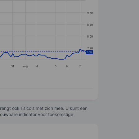
9,60
8,80
8,00
7,20
6,94
31
aug.
4
5
6
7
engt ook risico's met zich mee. U kunt een
trouwbare indicator voor toekomstige