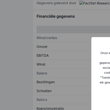
Gegevens geleverd door
Financiële gegevens
Winst/verlies
Omzet
Onze w
EBITDA
geperso
Winst
socia
coo
Balans
"Toest
Bezittingen
elk gew
Schulden
Ratio's
Koers/omzetratio