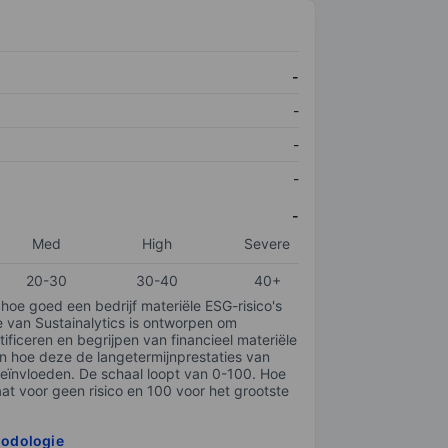
-
-
-
-
-
Med
High
Severe
20-30
30-40
40+
 hoe goed een bedrijf materiële ESG-risico's
e van Sustainalytics is ontworpen om
tificeren en begrijpen van financieel materiële
en hoe deze de langetermijnprestaties van
ïnvloeden. De schaal loopt van 0-100. Hoe
taat voor geen risico en 100 voor het grootste
hodologie