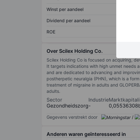
Winst per aandeel
Dividend per aandeel
ROE
Over Scilex Holding Co.
Scilex Holding Co is focused on acquiring, d
It targets indications with high unmet needs 
and are dedicated to advancing and improving
postherpetic neuralgia (PHN), which is a form 
treatment of migraine in adults and GLOPERBA, 
adults.
Sector
Industrie
Marktkapitali
Gezondheidszorg
-
0,05536308
Gegevens verstrekt door
/
Anderen waren geïnteresseerd in