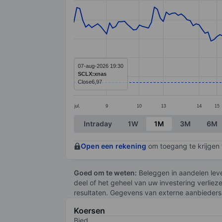
Line chart with 171 data points.
The chart has 1 X axis displaying categ
The chart has 1 Y axis displaying value
07-aug-2026 19:30
SCLX:xnas
Close
6,97
jul.
9
10
13
14
15
End of interactive chart.
Intraday
1W
1M
3M
6M
Open een rekening
om toegang te krijgen t
Goed om te weten:
Beleggen in aandelen leve
deel of het geheel van uw investering verliez
resultaten. Gegevens van externe aanbieders 
Koersen
Bied