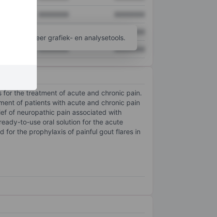
XXXXXXX
XXXXXXX
XXXXXXX
XXXXXXX
ijgen tot meer grafiek- en analysetools.
XXXXXXX
XXXXXXX
for the treatment of acute and chronic pain.
tment of patients with acute and chronic pain
ef of neuropathic pain associated with
ready-to-use oral solution for the acute
 for the prophylaxis of painful gout flares in