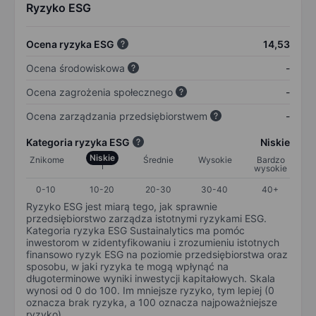
Ryzyko ESG
Ocena ryzyka ESG
14,53
Ocena środowiskowa
-
Ocena zagrożenia społecznego
-
Ocena zarządzania przedsiębiorstwem
-
Kategoria ryzyka ESG
Niskie
Niskie
Znikome
Średnie
Wysokie
Bardzo
wysokie
0-10
10-20
20-30
30-40
40+
Ryzyko ESG jest miarą tego, jak sprawnie
przedsiębiorstwo zarządza istotnymi ryzykami ESG.
Kategoria ryzyka ESG Sustainalytics ma pomóc
inwestorom w zidentyfikowaniu i zrozumieniu istotnych
finansowo ryzyk ESG na poziomie przedsiębiorstwa oraz
sposobu, w jaki ryzyka te mogą wpłynąć na
długoterminowe wyniki inwestycji kapitałowych. Skala
wynosi od 0 do 100. Im mniejsze ryzyko, tym lepiej (0
oznacza brak ryzyka, a 100 oznacza najpoważniejsze
ryzyko).