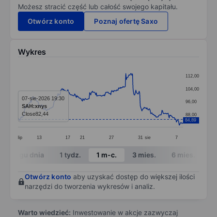
Możesz stracić część lub całość swojego kapitału.
Otwórz konto
Poznaj ofertę Saxo
Wykres
Chart
112,00
Line chart with 298 data points.
104,00
The chart has 1 X axis displaying categories.
07-sie-2026 19:30
96,00
SAH:xnys
The chart has 1 Y axis displaying values. Data ranges f
Close
82,44
88,00
84,89
lip
13
17
21
27
31
sie
7
End of interactive chart.
W ciągu dnia
1 tydz.
1 m-c.
3 mies.
6 mies.
1 
Otwórz konto
aby uzyskać dostęp do większej ilości
narzędzi do tworzenia wykresów i analiz.
Warto wiedzieć:
Inwestowanie w akcje zazwyczaj