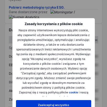
Pobierz metodologię ryzyka ESG.
Dane dostarczone przez
/
Zasady korzystania z plików cookie
Dane finansowe
Nasze strony internetowe wykorzystują pliki cookie,
aby zapewnić użytkownikom lepsze doświadczenia z
W I kw.
W II kw.
przeglądania umożliwiając, optymalizując i analizując
działanie strony, a także w celu dostarczania
Sprawozdanie z zysków
spersonalizowanych treści reklamowych i umożliwienia
łączenia się z mediami społecznościowymi. Wybierając
Dochód
XXXXXXX
XXXXXXX
opcję "Akceptuj wszystko", wyrażasz zgodę na
korzystanie z plików cookie i związane z tym
EBITDA
XXXXXXX
XXXXXXX
przetwarzanie danych osobowych. Wybierz opcję
Dochód netto
XXXXXXX
XXXXXXX
"Zarządzaj zgodą", aby zarządzać preferencjami
dotyczącymi zgody. Możesz zmienić swoje preferencje
Bilans
lub wycofać zgodę w dowolnym momencie za
pośrednictwem strony z polityką plików cookie.
Aktywa ogółem
XXXXXXX
XXXXXXX
Zapoznaj się z naszą polityką plików
cookie
i naszą
polityką
prywatności
.
Zadłużenie ogółem
XXXXXXX
XXXXXXX
Zaakceptuj wszystko