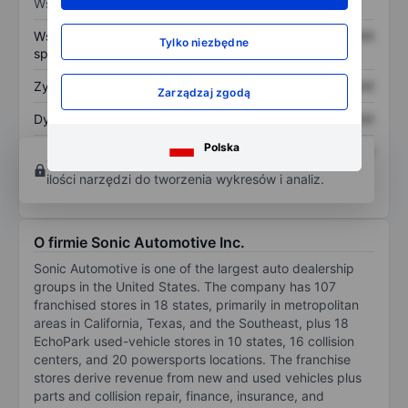
Wskaźniki
Współczynnik cena do
XXXXXXX
XXXXXXX
Tylko niezbędne
sprzedaży
Zysk na akcję
XXXXXXX
XXXXXXX
Zarządzaj zgodą
Dywidenda na akcję
XXXXXXX
XXXXXXX
Polska
Zwrot z kapitału
XXXXXXX
XXXXXXX
Otwórz konto
aby uzyskać dostęp do większej
własnego
ilości narzędzi do tworzenia wykresów i analiz.
O firmie Sonic Automotive Inc.
Sonic Automotive is one of the largest auto dealership
groups in the United States. The company has 107
franchised stores in 18 states, primarily in metropolitan
areas in California, Texas, and the Southeast, plus 18
EchoPark used-vehicle stores in 10 states, 16 collision
centers, and 20 powersports locations. The franchise
stores derive revenue from new and used vehicles plus
parts and collision repair, finance, insurance, and