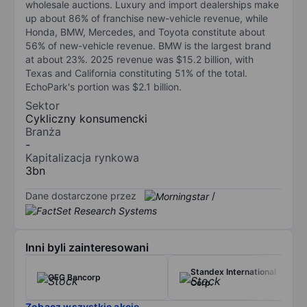
wholesale auctions. Luxury and import dealerships make
up about 86% of franchise new-vehicle revenue, while
Honda, BMW, Mercedes, and Toyota constitute about
56% of new-vehicle revenue. BMW is the largest brand
at about 23%. 2025 revenue was $15.2 billion, with
Texas and California constituting 51% of the total.
EchoPark's portion was $2.1 billion.
Sektor
Cykliczny konsumencki
Branża
-
Kapitalizacja rynkowa
3bn
Dane dostarczone przez
/
Inni byli zainteresowani
Standex International
OFG Bancorp
Corp.
Zobacz wszystkie akcje