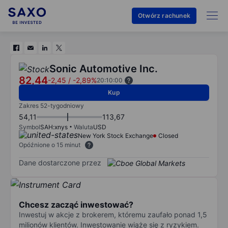
Otwórz rachunek
Sonic Automotive Inc.
82,44
-2,45
/
-2,89%
20:10:00
Kup
Zakres 52-tygodniowy
54,11
113,67
Symbol
SAH:xnys
Waluta
USD
New York Stock Exchange
Closed
Opóźnione o 15 minut
Dane dostarczone przez
Chcesz zacząć inwestować?
Inwestuj w akcje z brokerem, któremu zaufało ponad 1,5
milionów klientów. Inwestowanie wiąże się z ryzykiem.