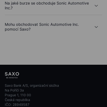
Na jaké burze se obchoduje Sonic Automotive
Inc.?
Mohu obchodovat Sonic Automotive Inc.
pomocí Saxo?
Saxo Bank A/S, organizační složka
Na Poříčí 3a
Prague 1, 110 00
Česká republika
IČO: 28949587