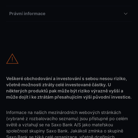
Právní informace
Veškeré obchodování a investování s sebou nesou riziko,
včetně možnosti ztráty celé investované částky. U
některých produktů pak může být riziko výrazně vyšší a
může dojít i ke ztrátám přesahujícím výši původní investice.
Informace na našich mezinárodních webových stránkách
(vybrané z rozbalovacího seznamu) jsou přístupné po celém
světě a vztahují se na Saxo Bank A/S jako mateřskou
společnost skupiny Saxo Bank. Jakákoli zmínka o skupině
Saxo Bank se týká celé organizace, včetně dceřiných