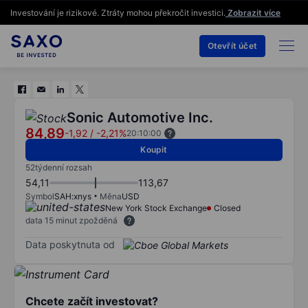
Investování je rizikové. Ztráty mohou překročit investici.
Zobrazit více
Otevřít účet
Sonic Automotive Inc.
84,89
-1,92
/
-2,21%
20:10:00
Koupit
52týdenní rozsah
54,11
113,67
Symbol
SAH:xnys
Měna
USD
New York Stock Exchange
Closed
data 15 minut zpožděná
Data poskytnuta od
Chcete začít investovat?