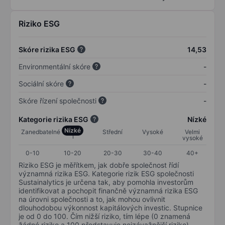
Riziko ESG
Skóre rizika ESG
14,53
Environmentální skóre
-
Sociální skóre
-
Skóre řízení společnosti
-
Kategorie rizika ESG
Nízké
Nízké
Zanedbatelné
Střední
Vysoké
Velmi
vysoké
0-10
10-20
20-30
30-40
40+
Riziko ESG je měřítkem, jak dobře společnost řídí
významná rizika ESG. Kategorie rizik ESG společnosti
Sustainalytics je určena tak, aby pomohla investorům
identifikovat a pochopit finančně významná rizika ESG
na úrovni společnosti a to, jak mohou ovlivnit
dlouhodobou výkonnost kapitálových investic. Stupnice
je od 0 do 100. Čím nižší riziko, tím lépe (0 znamená
žádné riziko a 100 představuje nejzávažnější riziko).