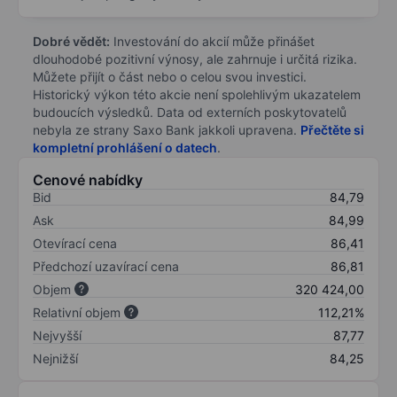
Dobré vědět:
Investování do akcií může přinášet
dlouhodobé pozitivní výnosy, ale zahrnuje i určitá rizika.
Můžete přijít o část nebo o celou svou investici.
Historický výkon této akcie není spolehlivým ukazatelem
budoucích výsledků. Data od externích poskytovatelů
nebyla ze strany Saxo Bank jakkoli upravena.
Přečtěte si
kompletní prohlášení o datech
.
Cenové nabídky
Bid
84,79
Ask
84,99
Otevírací cena
86,41
Předchozí uzavírací cena
86,81
Objem
320 424,00
Relativní objem
112,21%
Nejvyšší
87,77
Nejnižší
84,25