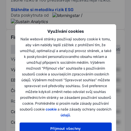
Stáhněte si metodiku rizik ESG
Data poskytnuta od
/
Využívání cookies
Finanční informace
Naše webové stránky používají soubory cookie k tomu,
aby vám nabídly lepší zážitek z prohlížení tím, že
1. čtvrtletí
2. čtvrtletí
umožňují, optimalizují a analyzují provoz stránek, a také
k poskytování personalizovaného obsahu reklam a
Výkaz zisku a ztráty
umožňují připojení k sociálním médiím. Výběrem
možnosti "Přijmout vše" souhlasíte s používáním
Výnos
XXXXXXX
XXXXXXX
souborů cookie a souvisejícím zpracováním osobních
EBITDA
XXXXXXX
XXXXXXX
údajů. Výběrem možnosti "Spravovat souhlas" můžete
spravovat své předvolby souhlasu. Své preference
Čistý příjem
XXXXXXX
XXXXXXX
můžete kdykoli změnit nebo odvolat svůj souhlas
prostřednictvím stránky se zásadami používání souborů
Rozvaha
cookie. Prohlédněte si prosím naše zásady používání
souborů cookie
cookie
a naše zásady ochrany osobních
Celková aktiva
XXXXXXX
XXXXXXX
údajů
.
Celkový dluh
XXXXXXX
XXXXXXX
Přijmout všechny