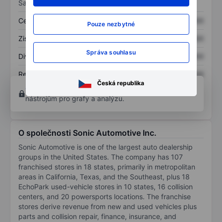
Sazby
Cena/tržby
XXXXXXX
XXXXXXX
Pouze nezbytné
Zisk na akcii
XXXXXXX
XXXXXXX
Správa souhlasu
Dividenda na akcii
XXXXXXX
XXXXXXX
Rentabilita kapitálu
XXXXXXX
XXXXXXX
Česká republika
Otevřete si účet
a získejte přístup k pokročilým
nástrojům pro grafy a analýzu.
O společnosti Sonic Automotive Inc.
Sonic Automotive is one of the largest auto dealership
groups in the United States. The company has 107
franchised stores in 18 states, primarily in metropolitan
areas in California, Texas, and the Southeast, plus 18
EchoPark used-vehicle stores in 10 states, 16 collision
centers, and 20 powersports locations. The franchise
stores derive revenue from new and used vehicles plus
parts and collision repair, finance, insurance, and