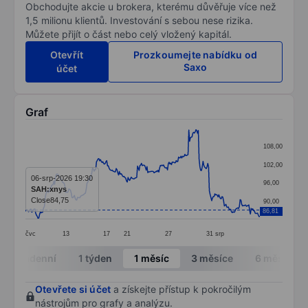
Obchodujte akcie u brokera, kterému důvěřuje více než
1,5 milionu klientů. Investování s sebou nese rizika.
Můžete přijít o část nebo celý vložený kapitál.
Otevřít
Prozkoumejte nabídku od
Saxo
účet
Graf
Chart
108,00
Line chart with 298 data points.
102,00
The chart has 1 X axis displaying categories.
06-srp-2026 19:30
96,00
SAH:xnys
The chart has 1 Y axis displaying values. Data ranges 
Close
84,75
90,00
86,81
čvc
13
17
21
27
31
srp
End of interactive chart.
Intradenní
1 týden
1 měsíc
3 měsíce
6 měsíců
Otevřete si účet
a získejte přístup k pokročilým
nástrojům pro grafy a analýzu.