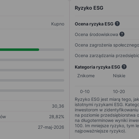
Ryzyko ESG
Kupno
Ocena ryzyka ESG
Ocena środowiskowa
Ocena zagrożenia społeczneg
Ocena zarządzania przedsiębi
Kategoria ryzyka ESG
Znikome
Niskie
0-10
10-20
Ryzyko ESG jest miarą tego, ja
istotnymi ryzykami ESG. Kateg
30,36
inwestorom w zidentyfikowaniu 
na poziomie przedsiębiorstwa 
ków
28,82%
na długoterminowe wyniki inwes
100. Im mniejsze ryzyko, tym l
27-maj-2026
najpoważniejsze ryzyko).