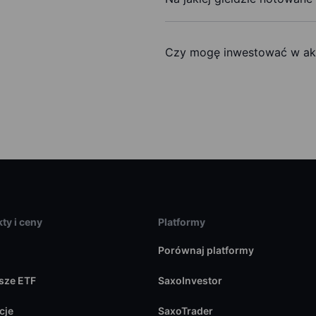
Czy mogę inwestować w ak
ty i ceny
Platformy
Porównaj platformy
sze ETF
SaxoInvestor
cje
SaxoTrader