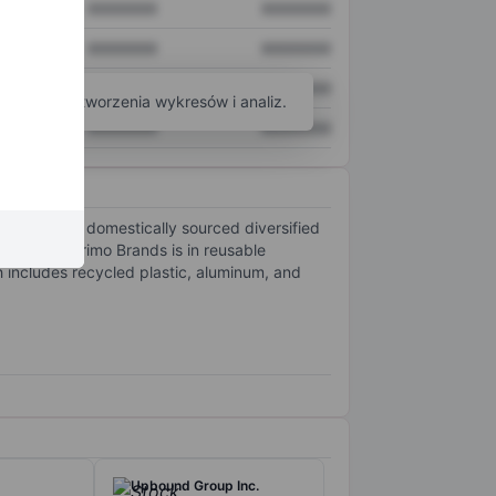
XXXXXXX
XXXXXXX
XXXXXXX
XXXXXXX
XXXXXXX
XXXXXXX
arzędzi do tworzenia wykresów i analiz.
XXXXXXX
XXXXXXX
inably and domestically sourced diversified
d Canada. Primo Brands is in reusable
h includes recycled plastic, aluminum, and
Upbound Group Inc.