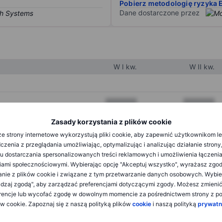
Pobierz metodologię ryzyka 
Dane dostarczone przez
W I kw.
W II kw.
XXXXXXX
XXXXXXX
XXXXXXX
XXXXXXX
Zasady korzystania z plików cookie
e strony internetowe wykorzystują pliki cookie, aby zapewnić użytkownikom l
XXXXXXX
XXXXXXX
zenia z przeglądania umożliwiając, optymalizując i analizując działanie strony
u dostarczania spersonalizowanych treści reklamowych i umożliwienia łączenia
ami społecznościowymi. Wybierając opcję "Akceptuj wszystko", wyrażasz zgo
XXXXXXX
XXXXXXX
anie z plików cookie i związane z tym przetwarzanie danych osobowych. Wybie
dzaj zgodą", aby zarządzać preferencjami dotyczącymi zgody. Możesz zmieni
XXXXXXX
XXXXXXX
rencje lub wycofać zgodę w dowolnym momencie za pośrednictwem strony z po
ów cookie. Zapoznaj się z naszą polityką plików
cookie
i naszą polityką
prywatn