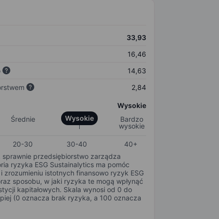
33,93
16,46
o
14,63
orstwem
2,84
Wysokie
Wysokie
Średnie
Bardzo
wysokie
20-30
30-40
40+
k sprawnie przedsiębiorstwo zarządza
oria ryzyka ESG Sustainalytics ma pomóc
i zrozumieniu istotnych finansowo ryzyk ESG
oraz sposobu, w jaki ryzyka te mogą wpłynąć
tycji kapitałowych. Skala wynosi od 0 do
epiej (0 oznacza brak ryzyka, a 100 oznacza