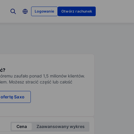
Logowanie
Otwórz rachunek
ć?
tóremu zaufało ponad 1,5 milionów klientów.
iem. Możesz stracić część lub całość
 ofertę Saxo
Cena
Zaawansowany wykres