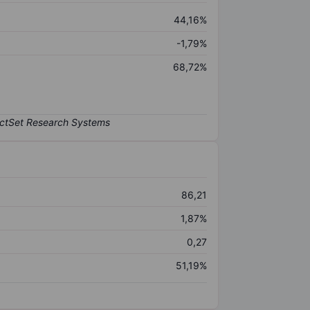
44,16%
-1,79%
68,72%
86,21
1,87%
0,27
51,19%