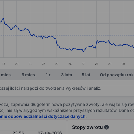
ories.
s. Data ranges from 22.17 to 26.15.
17
20
21
22
23
24
27
28
29
30
 mies.
6 mies.
1 r.
3 lata
5 lat
Od początku ro
zej ilości narzędzi do tworzenia wykresów i analiz.
zaj zapewnia długoterminowe pozytywne zwroty, ale wiąże się rów
j akcji nie są wiarygodnym wskaźnikiem przyszłych rezultatów. Dane
enie odpowiedzialności dotyczące danych
.
Stopy zwrotu
23,56
07-sie-2026