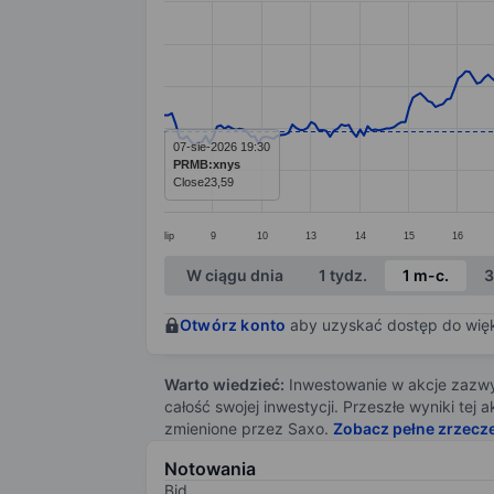
Line chart with 299 data points.
The chart has 1 X axis displaying categ
The chart has 1 Y axis displaying value
07-sie-2026 19:30
PRMB:xnys
Close
23,59
lip
9
10
13
14
15
16
End of interactive chart.
W ciągu dnia
1 tydz.
1 m-c.
3
Otwórz konto
aby uzyskać dostęp do więks
Warto wiedzieć:
Inwestowanie w akcje zazwyc
całość swojej inwestycji. Przeszłe wyniki te
zmienione przez Saxo.
Zobacz pełne zrzecz
Notowania
Bid