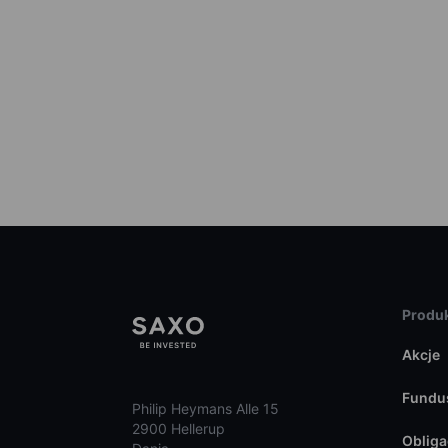
Produk
Akcje
Fundu
Philip Heymans Alle 15
2900 Hellerup
Obliga