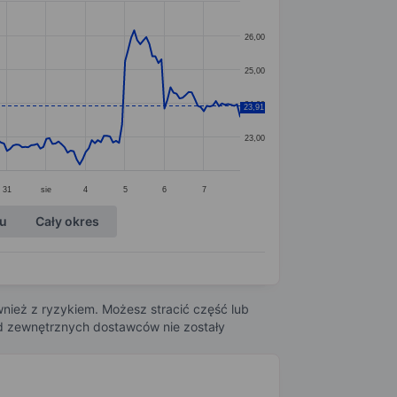
26,00
25,00
24,00
23,91
23,00
31
sie
4
5
6
7
ku
Cały okres
nież z ryzykiem. Możesz stracić część lub
 od zewnętrznych dostawców nie zostały