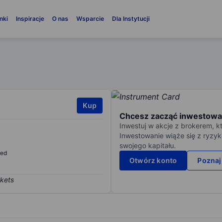
nki
Inspiracje
O nas
Wsparcie
Dla Instytucji
Kup
Chcesz zacząć inwestowa
Inwestuj w akcje z brokerem, k
Inwestowanie wiąże się z ryzyk
swojego kapitału.
sed
Otwórz konto
Poznaj