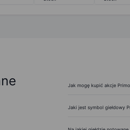
ane
Jak mogę kupić akcje Prim
Jaki jest symbol giełdowy 
Na jakiej giełdzie notowane