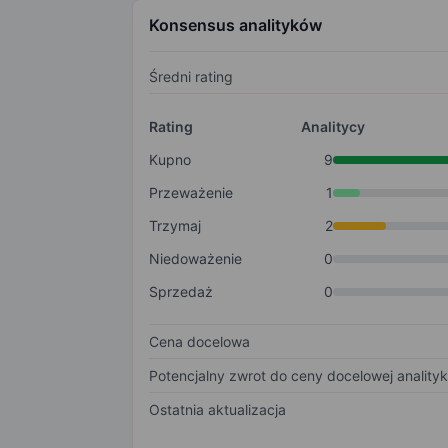
Konsensus analityków
Średni rating
Rating
Analitycy
Kupno
9
Przeważenie
1
Trzymaj
2
Niedoważenie
0
Sprzedaż
0
Cena docelowa
Potencjalny zwrot do ceny docelowej anality
Ostatnia aktualizacja