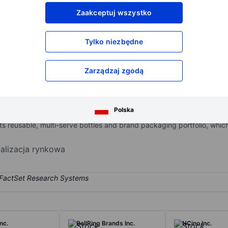
XXXXXXX
XXXXXXX
Zaakceptuj wszystko
XXXXXXX
XXXXXXX
XXXXXXX
XXXXXXX
Tylko niezbędne
Otwórz konto
aby uzyskać dostęp do większej ilości n
XXXXXXX
XXXXXXX
Zarządzaj zgodą
d beverage company focused on healthy hydration. It delivers susta
Polska
 price points, and consumer occasions, distributed in every state an
s reusable, multi-serve bottles and brand packaging portfolio, whic
talizacja rynkowa
nc.
BellRing Brands Inc.
NCino Inc.