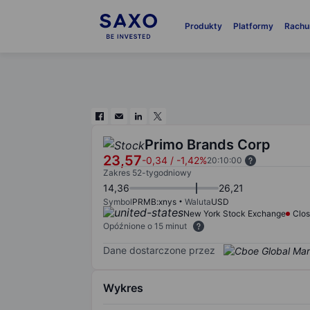
Produkty
Platformy
Rachu
Primo Brands Corp
23,57
-0,34
/
-1,42%
20:10:00
Zakres 52-tygodniowy
14,36
26,21
Symbol
PRMB:xnys
Waluta
USD
New York Stock Exchange
Clo
Opóźnione o 15 minut
Dane dostarczone przez
Wykres
Chart