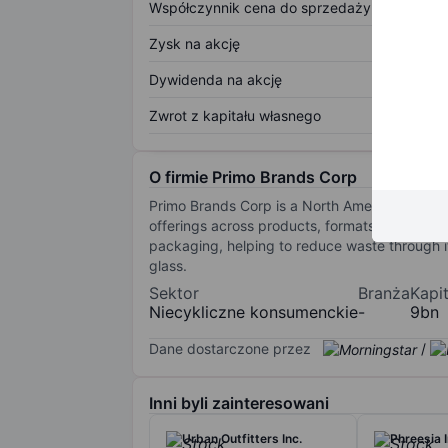
Współczynnik cena do sprzedaży
Zysk na akcję
Dywidenda na akcję
Zwrot z kapitału własnego
O firmie Primo Brands Corp
Primo Brands Corp is a North American brande
offerings across products, formats, channels,
packaging, helping to reduce waste through it
glass.
Sektor
Branża
Kapi
Niecykliczne konsumenckie
-
9bn
Dane dostarczone przez
/
Inni byli zainteresowani
Urban Outfitters Inc.
Phreesia I