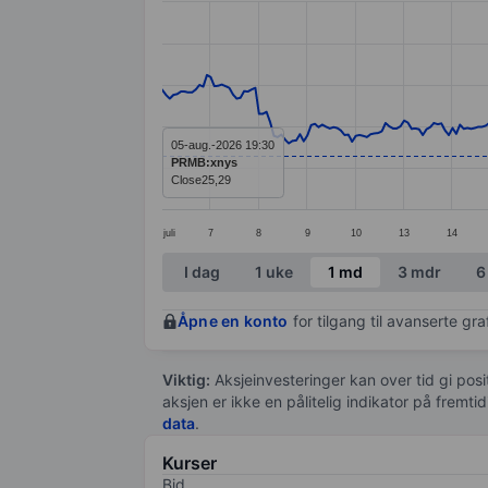
Line chart with 299 data points.
The chart has 1 X axis displaying categ
The chart has 1 Y axis displaying value
05-aug.-2026 19:30
PRMB:xnys
Close
25,29
juli
7
8
9
10
13
14
End of interactive chart.
I dag
1 uke
1 md
3 mdr
6
Åpne en konto
for tilgang til avanserte gr
Viktig:
Aksjeinvesteringer kan over tid gi posi
aksjen er ikke en pålitelig indikator på fremt
data
.
Kurser
Bid