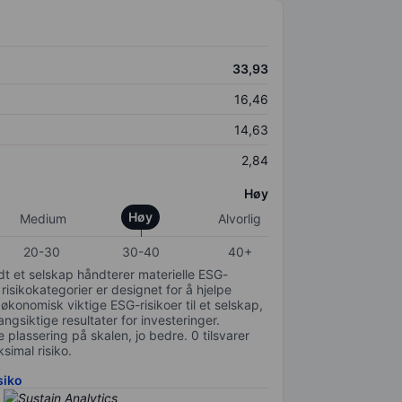
33,93
16,46
14,63
2,84
Høy
Høy
Medium
Alvorlig
20-30
30-40
40+
odt et selskap håndterer materielle ESG-
 risikokategorier er designet for å hjelpe
 økonomisk viktige ESG-risikoer til et selskap,
gsiktige resultater for investeringer.
 plassering på skalen, jo bedre. 0 tilsvarer
simal risiko.
siko