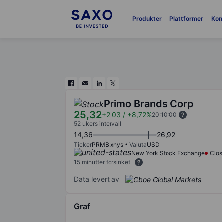
Produkter
Plattformer
Kon
Primo Brands Corp
25,32
+2,03
/
+8,72%
20:10:00
52 ukers intervall
14,36
26,92
Ticker
PRMB:xnys
Valuta
USD
New York Stock Exchange
Clo
15 minutter forsinket
Data levert av
Graf
Chart