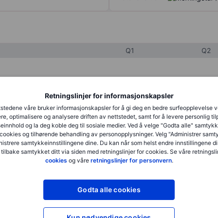
Q1
Q2
XXXXXXX
XXXXXXX
Retningslinjer for informasjonskapsler
XXXXXXX
XXXXXXX
stedene våre bruker informasjonskapsler for å gi deg en bedre surfeopplevelse 
re, optimalisere og analysere driften av nettstedet, samt for å levere personlig ti
XXXXXXX
XXXXXXX
innhold og la deg koble deg til sosiale medier. Ved å velge "Godta alle" samtykke
cookies og tilhørende behandling av personopplysninger. Velg "Administrer samt
istrere samtykkeinnstillingene dine. Du kan når som helst endre innstillingene di
 tilbake samtykket ditt via siden med retningslinjer for cookies. Se våre retningslin
XXXXXXX
XXXXXXX
cookies
og våre
retningslinjer for personvern
.
XXXXXXX
XXXXXXX
Godta alle cookies
XXXXXXX
XXXXXXX
Kun nødvendige cookies