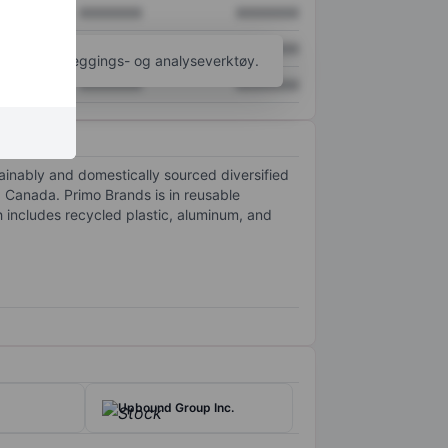
XXXXXXX
XXXXXXX
XXXXXXX
XXXXXXX
til flere kartleggings- og analyseverktøy.
XXXXXXX
XXXXXXX
inably and domestically sourced diversified
d Canada. Primo Brands is in reusable
h includes recycled plastic, aluminum, and
Upbound Group Inc.