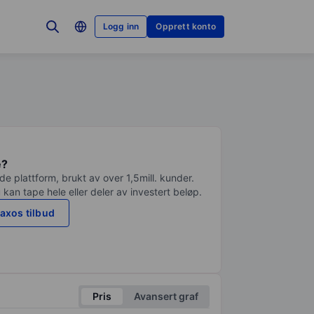
Logg inn
Opprett konto
e?
e plattform, brukt av over 1,5mill. kunder.
 kan tape hele eller deler av investert beløp.
axos tilbud
Pris
Avansert graf