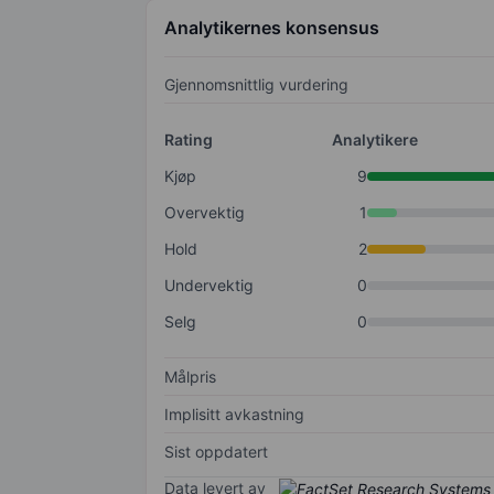
Analytikernes konsensus
Gjennomsnittlig vurdering
Rating
Analytikere
Kjøp
9
Overvektig
1
Hold
2
Undervektig
0
Selg
0
Målpris
Implisitt avkastning
Sist oppdatert
Data levert av