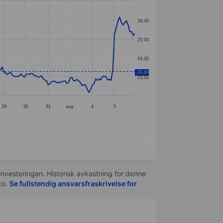
26,00
25,00
24,00
23,29
23,00
29
30
31
aug.
4
5
 investeringen. Historisk avkastning for denne
xo.
Se fullstendig ansvarsfraskrivelse for