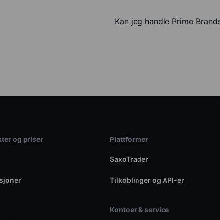
Kan jeg handle Primo Bran
ter og priser
Plattformer
SaxoTrader
sjoner
Tilkoblinger og API-er
r
Kontoer & service