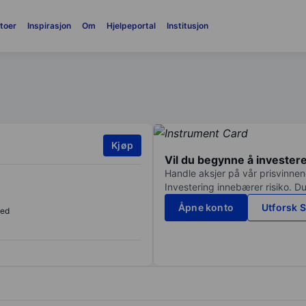
toer
Inspirasjon
Om
Hjelpeportal
Institusjon
Kjøp
Vil du begynne å invester
Handle aksjer på vår prisvinnend
Investering innebærer risiko. Du
Åpne konto
Utforsk S
sed