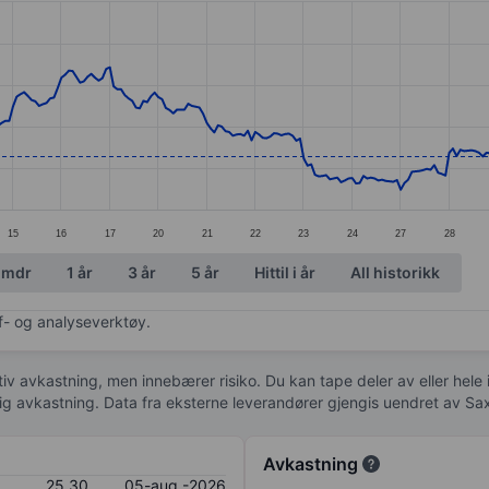
ories.
s. Data ranges from 22.17 to 26.15.
15
16
17
20
21
22
23
24
27
28
 mdr
1 år
3 år
5 år
Hittil i år
All historikk
af- og analyseverktøy.
tiv avkastning, men innebærer risiko. Du kan tape deler av eller hele
idig avkastning. Data fra eksterne leverandører gjengis uendret av Sa
Avkastning
25,30
05-aug.-2026