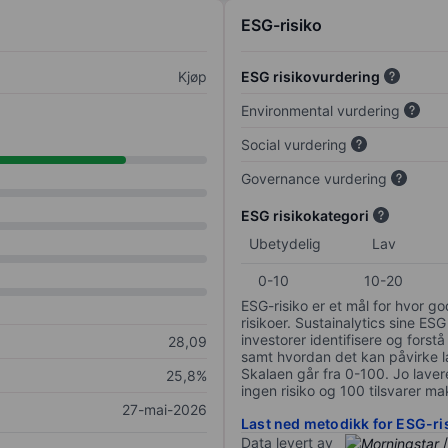
ESG-risiko
Kjøp
ESG risikovurdering
Environmental vurdering
Social vurdering
Governance vurdering
ESG risikokategori
Ubetydelig
Lav
0-10
10-20
ESG-risiko er et mål for hvor g
risikoer. Sustainalytics sine ESG
investorer identifisere og forstå
28,09
samt hvordan det kan påvirke lan
Skalaen går fra 0-100. Jo lavere
25,8%
ingen risiko og 100 tilsvarer mak
27-mai-2026
Last ned metodikk for ESG-ri
Data levert av
/