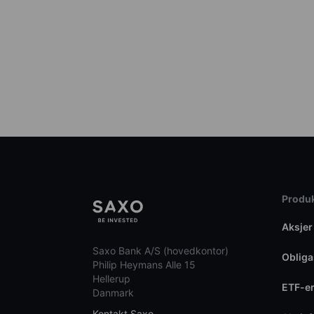
Produk
Aksjer
Saxo Bank A/S (hovedkontor)
Obliga
Philip Heymans Alle 15
Hellerup
ETF-e
Danmark
Kontakt Saxo