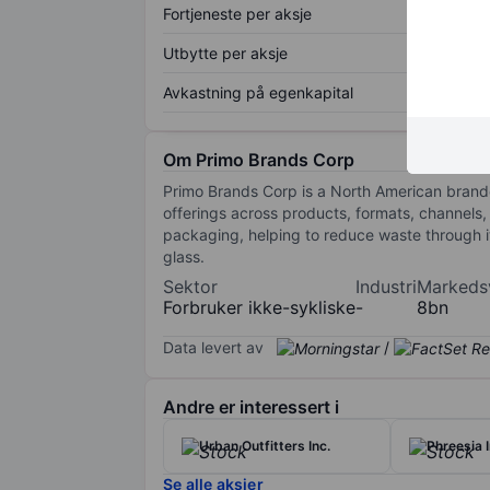
Fortjeneste per aksje
Utbytte per aksje
Avkastning på egenkapital
Om Primo Brands Corp
Primo Brands Corp is a North American brande
offerings across products, formats, channels,
packaging, helping to reduce waste through it
glass.
Sektor
Industri
Markeds
Forbruker ikke-sykliske
-
8bn
Data levert av
/
Andre er interessert i
Urban Outfitters Inc.
Phreesia I
Se alle aksjer