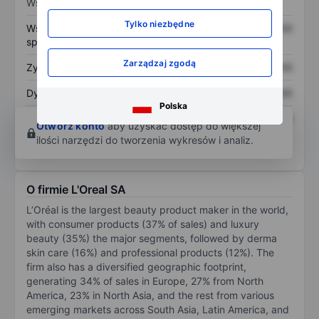
Wskaźniki
Tylko niezbędne
Współczynnik cena do
XXXXXXX
XXXXXXX
sprzedaży
Zarządzaj zgodą
Zysk na akcję
XXXXXXX
XXXXXXX
Dywidenda na akcję
XXXXXXX
XXXXXXX
Polska
Zwrot z kapitału
XXXXXXX
XXXXXXX
Otwórz konto
aby uzyskać dostęp do większej
własnego
ilości narzędzi do tworzenia wykresów i analiz.
O firmie L'Oreal SA
L’Oréal is the largest beauty product maker in the world,
with consumer products (37% of sales) and luxury
beauty (35%) the major segments, followed by derma
skin care (16%) and professional products (12%). The
firm also has a diversified geographic footprint,
generating 34% of sales in Europe, 27% from North
America, 23% in North Asia, and the rest from various
emerging markets across South Asia, Latin America, and