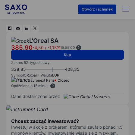
Otwórz rachunek
L'Oreal SA
385,90
-4,50
/
-1,15%
15:55:00
Kup
Zakres 52-tygodniowy
338,85
408,35
Symbol
OR:xpar
Waluta
EUR
Euronext Paris
Closed
Opóźnione o 15 minut
Dane dostarczone przez
Chcesz zacząć inwestować?
Inwestuj w akcje z brokerem, któremu zaufało ponad 1,5
milionów klientów. Inwestowanie wiąże się z ryzykiem.