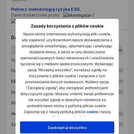
Pobierz metodologię ryzyka ESG.
Dane dostarczone przez
/
Zasady korzystania z plików cookie
Nasze strony internetowe wykorzystują pliki cookie,
Dane finansowe
aby zapewnić użytkownikom lepsze doświadczenia z
przeglądania umożliwiając, optymalizując i analizując
W I kw.
W II kw.
działanie strony, a także w celu dostarczania
spersonalizowanych treści reklamowych i umożliwienia
Sprawozdanie z zysków
łączenia się z mediami społecznościowymi. Wybierając
opcję "Akceptuj wszystko", wyrażasz zgodę na
Dochód
XXXXXXX
XXXXXXX
korzystanie z plików cookie i związane z tym
EBITDA
XXXXXXX
XXXXXXX
przetwarzanie danych osobowych. Wybierz opcję
"Zarządzaj zgodą", aby zarządzać preferencjami
Dochód netto
XXXXXXX
XXXXXXX
dotyczącymi zgody. Możesz zmienić swoje preferencje
lub wycofać zgodę w dowolnym momencie za
Bilans
pośrednictwem strony z polityką plików cookie.
Zapoznaj się z naszą polityką plików
cookie
i naszą
Aktywa ogółem
XXXXXXX
XXXXXXX
polityką
prywatności
.
Zadłużenie ogółem
XXXXXXX
XXXXXXX
Zaakceptuj wszystko