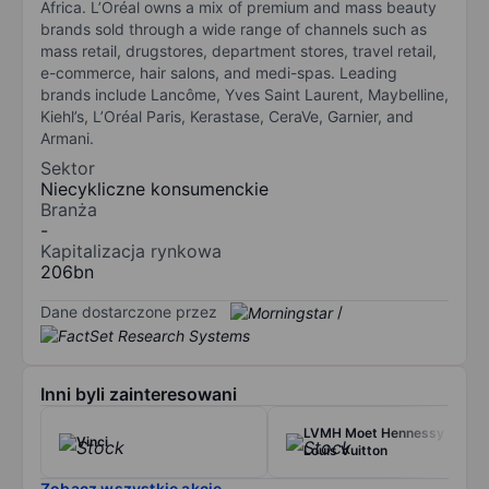
Africa. L’Oréal owns a mix of premium and mass beauty
brands sold through a wide range of channels such as
mass retail, drugstores, department stores, travel retail,
e-commerce, hair salons, and medi-spas. Leading
brands include Lancôme, Yves Saint Laurent, Maybelline,
Kiehl’s, L’Oréal Paris, Kerastase, CeraVe, Garnier, and
Armani.
Sektor
Niecykliczne konsumenckie
Branża
-
Kapitalizacja rynkowa
206bn
Dane dostarczone przez
/
Inni byli zainteresowani
LVMH Moet Hennessy
Vinci
Louis Vuitton
Zobacz wszystkie akcje