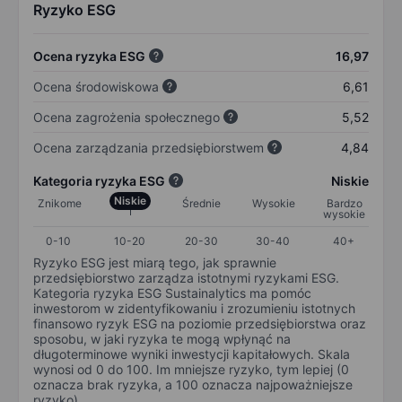
Ryzyko ESG
Ocena ryzyka ESG
16,97
Ocena środowiskowa
6,61
Ocena zagrożenia społecznego
5,52
Ocena zarządzania przedsiębiorstwem
4,84
Kategoria ryzyka ESG
Niskie
Niskie
Znikome
Średnie
Wysokie
Bardzo
wysokie
0-10
10-20
20-30
30-40
40+
Ryzyko ESG jest miarą tego, jak sprawnie
przedsiębiorstwo zarządza istotnymi ryzykami ESG.
Kategoria ryzyka ESG Sustainalytics ma pomóc
inwestorom w zidentyfikowaniu i zrozumieniu istotnych
finansowo ryzyk ESG na poziomie przedsiębiorstwa oraz
sposobu, w jaki ryzyka te mogą wpłynąć na
długoterminowe wyniki inwestycji kapitałowych. Skala
wynosi od 0 do 100. Im mniejsze ryzyko, tym lepiej (0
oznacza brak ryzyka, a 100 oznacza najpoważniejsze
ryzyko).