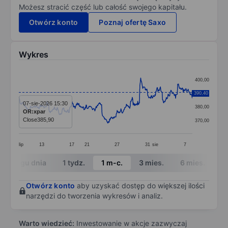
Możesz stracić część lub całość swojego kapitału.
Otwórz konto
Poznaj ofertę Saxo
Wykres
Chart
400,00
Line chart with 414 data points.
390,40
390,00
The chart has 1 X axis displaying categories.
07-sie-2026 15:30
380,00
OR:xpar
The chart has 1 Y axis displaying values. Data ranges
Close
385,90
370,00
lip
13
17
21
27
31
sie
7
End of interactive chart.
W ciągu dnia
1 tydz.
1 m-c.
3 mies.
6 mies.
1 
Otwórz konto
aby uzyskać dostęp do większej ilości
narzędzi do tworzenia wykresów i analiz.
Warto wiedzieć:
Inwestowanie w akcje zazwyczaj