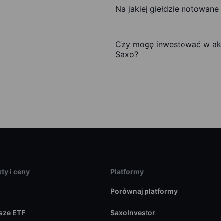
Na jakiej giełdzie notowane 
Czy mogę inwestować w akcj
Saxo?
ty i ceny
Platformy
Porównaj platformy
sze ETF
SaxoInvestor