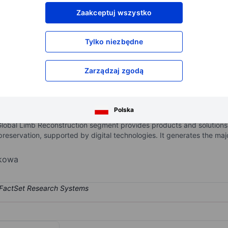
XXXXXXX
XXXXXXX
Zaakceptuj wszystko
XXXXXXX
XXXXXXX
XXXXXXX
XXXXXXX
Tylko niezbędne
Otwórz konto
aby uzyskać dostęp do większej ilości n
XXXXXXX
XXXXXXX
Zarządzaj zgodą
mpany delivering orthopedic and spine solutions to healthcare provi
Polska
struction. The Global Spine segment offers bone growth therapies, s
Global Limb Reconstruction segment provides products and solutions f
eservation, supported by digital technologies. It generates the majo
nkowa