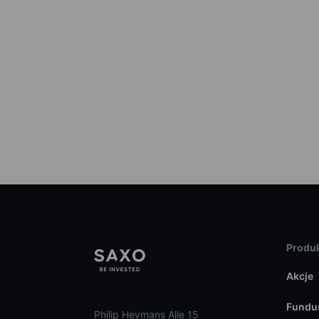
Produk
Akcje
Fundu
Philip Heymans Alle 15