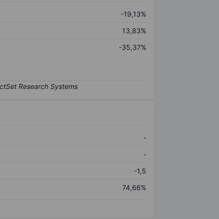
-19,13%
13,83%
-35,37%
-
-
-1,5
74,66%