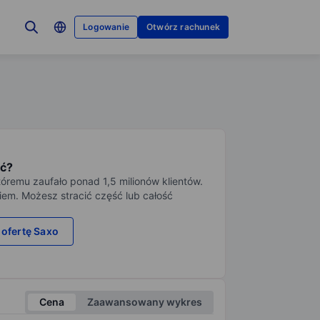
Logowanie
Otwórz rachunek
ć?
tóremu zaufało ponad 1,5 milionów klientów.
iem. Możesz stracić część lub całość
 ofertę Saxo
Cena
Zaawansowany wykres