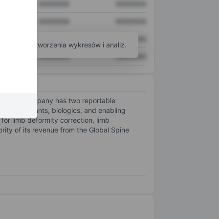
XXXXXXX
XXXXXXX
XXXXXXX
XXXXXXX
XXXXXXX
XXXXXXX
arzędzi do tworzenia wykresów i analiz.
XXXXXXX
XXXXXXX
ders. The company has two reportable
pinal implants, biologics, and enabling
or limb deformity correction, limb
rity of its revenue from the Global Spine