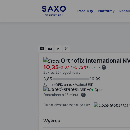
Produkty
Platformy
Rachu
Orthofix International N
10,35
-0,07
/
-0,72%
13:52:57
Zakres 52-tygodniowy
8,85
16,99
Symbol
OFIX:xnas
Waluta
USD
NASDAQ
Open
Opóźnione o 15 minut
Dane dostarczone przez
Wykres
Chart