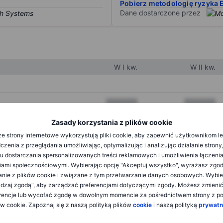
Pobierz metodologię ryzyka 
Dane dostarczone przez
W I kw.
W II kw.
XXXXXXX
XXXXXXX
XXXXXXX
XXXXXXX
Zasady korzystania z plików cookie
e strony internetowe wykorzystują pliki cookie, aby zapewnić użytkownikom l
XXXXXXX
XXXXXXX
zenia z przeglądania umożliwiając, optymalizując i analizując działanie strony
u dostarczania spersonalizowanych treści reklamowych i umożliwienia łączenia
ami społecznościowymi. Wybierając opcję "Akceptuj wszystko", wyrażasz zgo
XXXXXXX
XXXXXXX
anie z plików cookie i związane z tym przetwarzanie danych osobowych. Wybie
dzaj zgodą", aby zarządzać preferencjami dotyczącymi zgody. Możesz zmieni
XXXXXXX
XXXXXXX
rencje lub wycofać zgodę w dowolnym momencie za pośrednictwem strony z po
ów cookie. Zapoznaj się z naszą polityką plików
cookie
i naszą polityką
prywatn