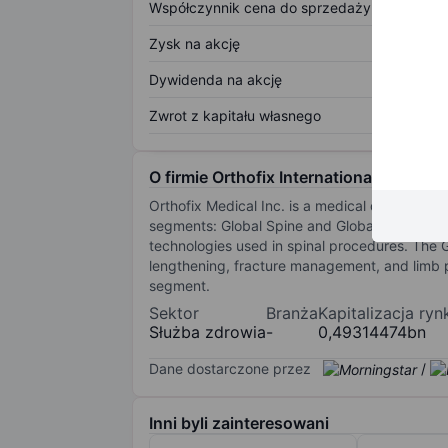
Współczynnik cena do sprzedaży
Zysk na akcję
Dywidenda na akcję
Zwrot z kapitału własnego
O firmie Orthofix International NV
Orthofix Medical Inc. is a medical device co
segments: Global Spine and Global Limb Recon
technologies used in spinal procedures. The 
lengthening, fracture management, and limb pr
segment.
Sektor
Branża
Kapitalizacja ry
Służba zdrowia
-
0,49314474bn
Dane dostarczone przez
/
Inni byli zainteresowani