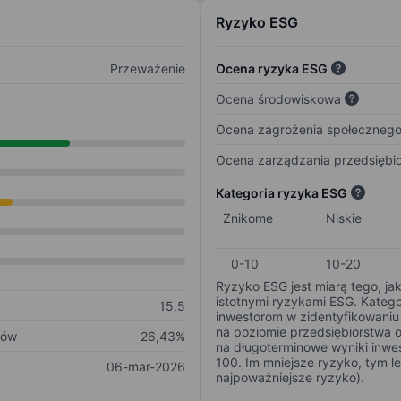
Ryzyko ESG
Przeważenie
Ocena ryzyka ESG
Ocena środowiskowa
Ocena zagrożenia społeczneg
Ocena zarządzania przedsiębi
Kategoria ryzyka ESG
Znikome
Niskie
0-10
10-20
Ryzyko ESG jest miarą tego, ja
istotnymi ryzykami ESG. Kateg
15,5
inwestorom w zidentyfikowaniu 
na poziomie przedsiębiorstwa 
ków
26,43%
na długoterminowe wyniki inwes
100. Im mniejsze ryzyko, tym l
06-mar-2026
najpoważniejsze ryzyko).