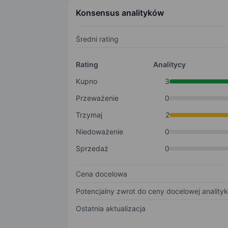
Konsensus analityków
Średni rating
Rating
Analitycy
Kupno
3
Przeważenie
0
Trzymaj
2
Niedoważenie
0
Sprzedaż
0
Cena docelowa
Potencjalny zwrot do ceny docelowej anality
Ostatnia aktualizacja