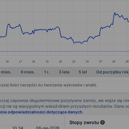
ories.
s. Data ranges from 10.35 to 12.54.
16
17
20
21
22
23
24
27
28
29
 mies.
6 mies.
1 r.
3 lata
5 lat
Od początku ro
zej ilości narzędzi do tworzenia wykresów i analiz.
zaj zapewnia długoterminowe pozytywne zwroty, ale wiąże się rów
j akcji nie są wiarygodnym wskaźnikiem przyszłych rezultatów. Dane
enie odpowiedzialności dotyczące danych
.
Stopy zwrotu
10,34
06-sie-2026