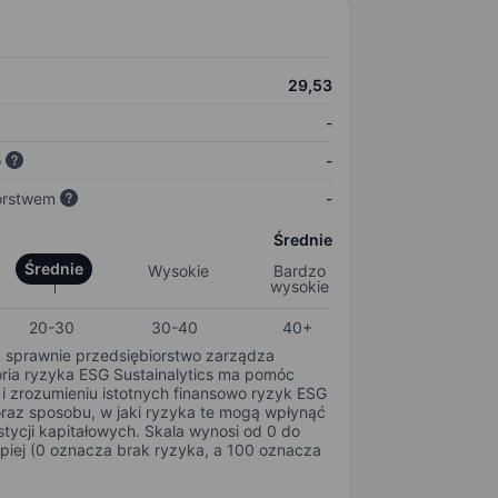
29,53
-
o
-
orstwem
-
Średnie
Średnie
Wysokie
Bardzo
wysokie
20-30
30-40
40+
k sprawnie przedsiębiorstwo zarządza
oria ryzyka ESG Sustainalytics ma pomóc
i zrozumieniu istotnych finansowo ryzyk ESG
oraz sposobu, w jaki ryzyka te mogą wpłynąć
tycji kapitałowych. Skala wynosi od 0 do
epiej (0 oznacza brak ryzyka, a 100 oznacza