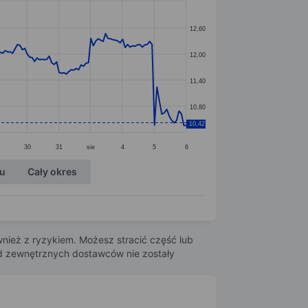
12,60
12,00
11,40
10,80
10,42
30
31
sie
4
5
6
ku
Cały okres
nież z ryzykiem. Możesz stracić część lub
 od zewnętrznych dostawców nie zostały