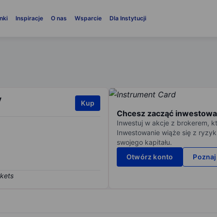
nki
Inspiracje
O nas
Wsparcie
Dla Instytucji
V
Kup
Chcesz zacząć inwestowa
Inwestuj w akcje z brokerem, k
Inwestowanie wiąże się z ryzyk
swojego kapitału.
Otwórz konto
Poznaj