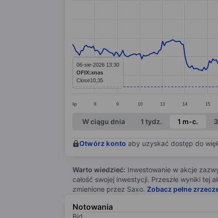
Line chart with 287 data points.
The chart has 1 X axis displaying categ
The chart has 1 Y axis displaying value
06-sie-2026 13:30
OFIX:xnas
Close
10,35
lip
8
9
10
13
14
15
End of interactive chart.
W ciągu dnia
1 tydz.
1 m-c.
3
Otwórz konto
aby uzyskać dostęp do więks
Warto wiedzieć:
Inwestowanie w akcje zazwyc
całość swojej inwestycji. Przeszłe wyniki te
zmienione przez Saxo.
Zobacz pełne zrzecz
Notowania
Bid