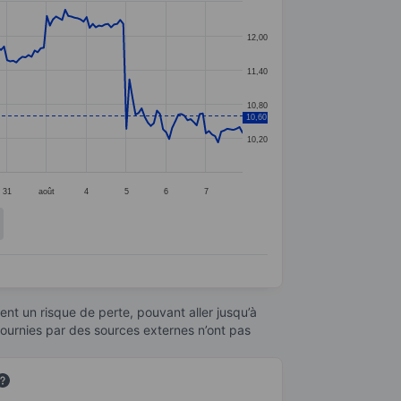
12,00
11,40
10,80
10,60
10,20
31
août
4
5
6
7
nt un risque de perte, pouvant aller jusqu’à
fournies par des sources externes n’ont pas