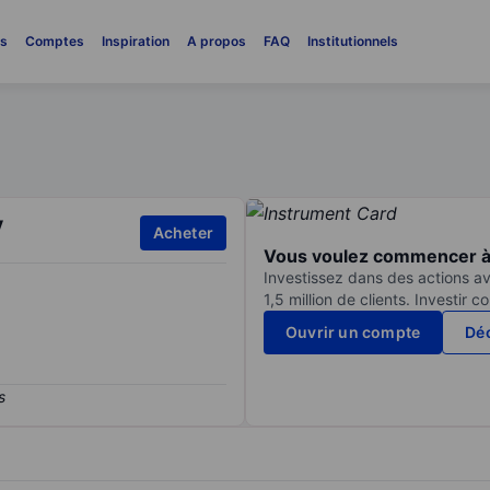
es
Comptes
Inspiration
A propos
FAQ
Institutionnels
V
Acheter
Vous voulez commencer à 
Investissez dans des actions av
1,5 million de clients. Investir 
Ouvrir un compte
Déc