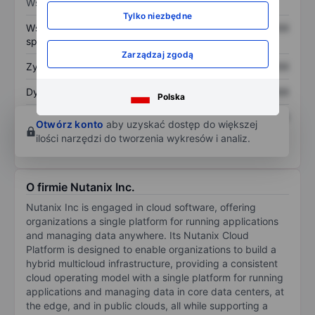
Wskaźniki
Tylko niezbędne
Współczynnik cena do
XXXXXXX
XXXXXXX
sprzedaży
Zarządzaj zgodą
Zysk na akcję
XXXXXXX
XXXXXXX
Dywidenda na akcję
XXXXXXX
XXXXXXX
Polska
Zwrot z kapitału
XXXXXXX
XXXXXXX
Otwórz konto
aby uzyskać dostęp do większej
własnego
ilości narzędzi do tworzenia wykresów i analiz.
O firmie Nutanix Inc.
Nutanix Inc is engaged in cloud software, offering
organizations a single platform for running applications
and managing data anywhere. Its Nutanix Cloud
Platform is designed to enable organizations to build a
hybrid multicloud infrastructure, providing a consistent
cloud operating model with a single platform for running
applications and managing data in core data centers, at
the edge, and in public clouds, all while supporting a