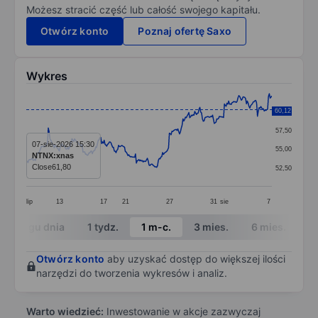
Możesz stracić część lub całość swojego kapitału.
Otwórz konto
Poznaj ofertę Saxo
Wykres
Chart
60,12
60,00
Line chart with 291 data points.
57,50
The chart has 1 X axis displaying categories.
07-sie-2026 15:30
55,00
NTNX:xnas
The chart has 1 Y axis displaying values. Data ranges 
Close
61,80
52,50
lip
13
17
21
27
31
sie
7
End of interactive chart.
W ciągu dnia
1 tydz.
1 m-c.
3 mies.
6 mies.
1 
Otwórz konto
aby uzyskać dostęp do większej ilości
narzędzi do tworzenia wykresów i analiz.
Warto wiedzieć:
Inwestowanie w akcje zazwyczaj