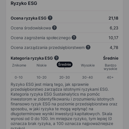
Ryzyko ESG
Ocena ryzyka ESG
21,18
Ocena środowiskowa
6,23
Ocena zagrożenia społecznego
10,17
Ocena zarządzania przedsiębiorstwem
4,78
Kategoria ryzyka ESG
Średnie
Średnie
Znikome
Niskie
Wysokie
Bardzo
wysokie
0-10
10-20
20-30
30-40
40+
Ryzyko ESG jest miarą tego, jak sprawnie
przedsiębiorstwo zarządza istotnymi ryzykami ESG.
Kategoria ryzyka ESG Sustainalytics ma pomóc
inwestorom w zidentyfikowaniu i zrozumieniu istotnych
finansowo ryzyk ESG na poziomie przedsiębiorstwa oraz
sposobu, w jaki ryzyka te mogą wpłynąć na
długoterminowe wyniki inwestycji kapitałowych. Skala
wynosi od 0 do 100. Im mniejsze ryzyko, tym lepiej (0
oznacza brak ryzyka, a 100 oznacza najpoważniejsze
ryzyko).