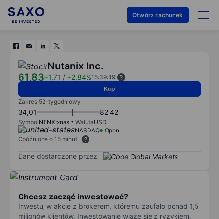
Otwórz rachunek
Nutanix Inc.
61,83
+1,71
/
+2,84%
15:39:49
Kup
Zakres 52-tygodniowy
34,01
82,42
Symbol
NTNX:xnas
Waluta
USD
NASDAQ
Open
Opóźnione o 15 minut
Dane dostarczone przez
Chcesz zacząć inwestować?
Inwestuj w akcje z brokerem, któremu zaufało ponad 1,5
milionów klientów. Inwestowanie wiąże się z ryzykiem.