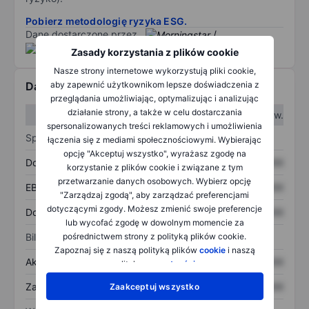
Pobierz metodologię ryzyka ESG.
Dane dostarczone przez
/
Zasady korzystania z plików cookie
Nasze strony internetowe wykorzystują pliki cookie,
aby zapewnić użytkownikom lepsze doświadczenia z
Dane finansowe
przeglądania umożliwiając, optymalizując i analizując
działanie strony, a także w celu dostarczania
W I kw.
W II kw.
spersonalizowanych treści reklamowych i umożliwienia
Sprawozdanie z zysków
łączenia się z mediami społecznościowymi. Wybierając
opcję "Akceptuj wszystko", wyrażasz zgodę na
Dochód
XXXXXXX
XXXXXXX
korzystanie z plików cookie i związane z tym
przetwarzanie danych osobowych. Wybierz opcję
EBITDA
XXXXXXX
XXXXXXX
"Zarządzaj zgodą", aby zarządzać preferencjami
dotyczącymi zgody. Możesz zmienić swoje preferencje
Dochód netto
XXXXXXX
XXXXXXX
lub wycofać zgodę w dowolnym momencie za
pośrednictwem strony z polityką plików cookie.
Bilans
Zapoznaj się z naszą polityką plików
cookie
i naszą
Aktywa ogółem
XXXXXXX
XXXXXXX
polityką
prywatności
.
Zadłużenie ogółem
XXXXXXX
XXXXXXX
Zaakceptuj wszystko