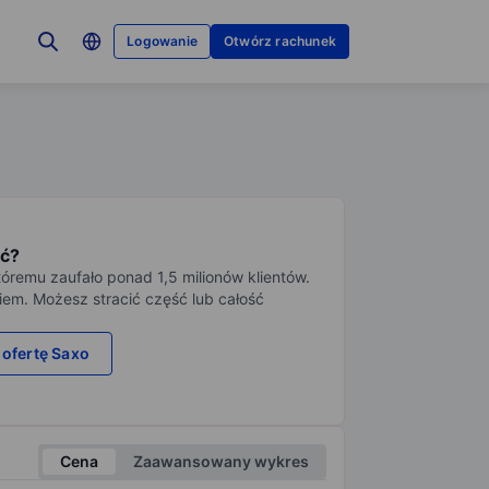
Logowanie
Otwórz rachunek
ć?
tóremu zaufało ponad 1,5 milionów klientów.
iem. Możesz stracić część lub całość
 ofertę Saxo
Cena
Zaawansowany wykres