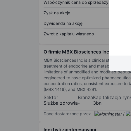
Współczynnik cena do sprzedaży
Zysk na akcję
Dywidenda na akcję
Zwrot z kapitału własnego
O firmie MBX Biosciences Inc.
MBX Biosciences Inc is a clinical stage biop
treatment of endocrine and metabolic disorde
limitations of unmodified and modified peptid
engineered to have optimized pharmaceutical 
concentration ratios, consistent exposure to 
(MBX 1416), and MBX 4291.
Sektor
Branża
Kapitalizacja ry
Służba zdrowia
-
3bn
Dane dostarczone przez
/
Inni byli zainteresowani