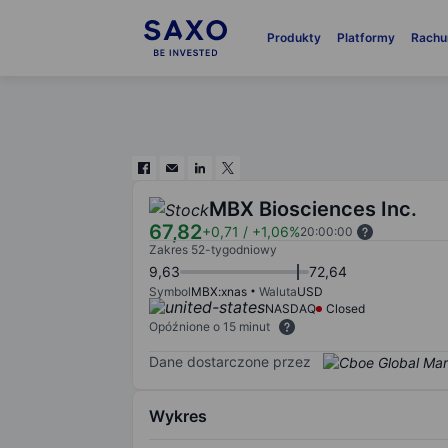
Produkty
Platformy
Rachu
MBX Biosciences Inc.
67,82
+0,71
/
+1,06%
20:00:00
Zakres 52-tygodniowy
9,63
72,64
Symbol
MBX:xnas
Waluta
USD
NASDAQ
Closed
Opóźnione o 15 minut
Dane dostarczone przez
Wykres
Chart