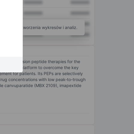
XXXXXXX
XXXXXXX
XXXXXXX
XXXXXXX
XXXXXXX
XXXXXXX
arzędzi do tworzenia wykresów i analiz.
XXXXXXX
XXXXXXX
ovel precision peptide therapies for the
de, or PEP, platform to overcome the key
ment for patients. Its PEPs are selectively
drug concentrations with low peak-to-trough
clude canvuparatide (MBX 2109), imapextide