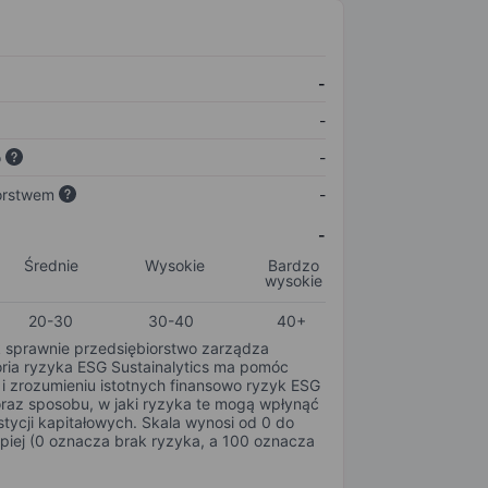
-
-
o
-
orstwem
-
-
Średnie
Wysokie
Bardzo
wysokie
20-30
30-40
40+
k sprawnie przedsiębiorstwo zarządza
oria ryzyka ESG Sustainalytics ma pomóc
i zrozumieniu istotnych finansowo ryzyk ESG
oraz sposobu, w jaki ryzyka te mogą wpłynąć
tycji kapitałowych. Skala wynosi od 0 do
epiej (0 oznacza brak ryzyka, a 100 oznacza