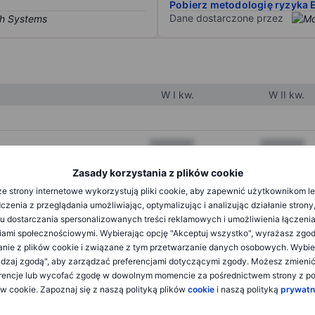
Pobierz metodologię ryzyka 
Dane dostarczone przez
W I kw.
W II kw.
XXXXXXX
XXXXXXX
XXXXXXX
XXXXXXX
Zasady korzystania z plików cookie
e strony internetowe wykorzystują pliki cookie, aby zapewnić użytkownikom l
XXXXXXX
XXXXXXX
zenia z przeglądania umożliwiając, optymalizując i analizując działanie strony
u dostarczania spersonalizowanych treści reklamowych i umożliwienia łączenia
ami społecznościowymi. Wybierając opcję "Akceptuj wszystko", wyrażasz zgo
XXXXXXX
XXXXXXX
anie z plików cookie i związane z tym przetwarzanie danych osobowych. Wybie
dzaj zgodą", aby zarządzać preferencjami dotyczącymi zgody. Możesz zmieni
XXXXXXX
XXXXXXX
rencje lub wycofać zgodę w dowolnym momencie za pośrednictwem strony z po
ów cookie. Zapoznaj się z naszą polityką plików
cookie
i naszą polityką
prywatn