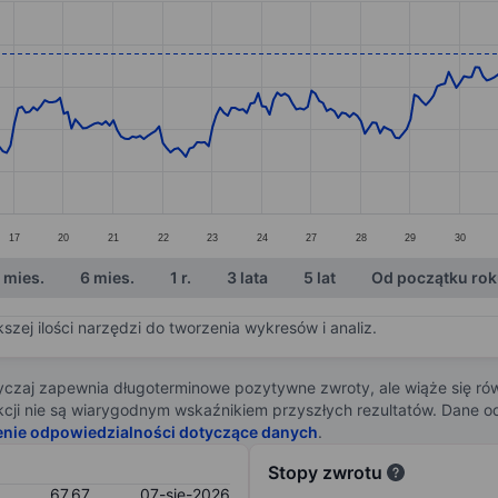
ories.
s. Data ranges from 54.35 to 70.92.
17
20
21
22
23
24
27
28
29
30
 mies.
6 mies.
1 r.
3 lata
5 lat
Od początku ro
zej ilości narzędzi do tworzenia wykresów i analiz.
zaj zapewnia długoterminowe pozytywne zwroty, ale wiąże się rów
j akcji nie są wiarygodnym wskaźnikiem przyszłych rezultatów. Dane
enie odpowiedzialności dotyczące danych
.
Stopy zwrotu
67,67
07-sie-2026