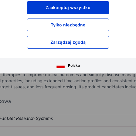
XXXXXXX
XXXXXXX
Zaakceptuj wszystko
XXXXXXX
XXXXXXX
XXXXXXX
XXXXXXX
Tylko niezbędne
Otwórz konto
aby uzyskać dostęp do większej ilości n
XXXXXXX
XXXXXXX
Zarządzaj zgodą
harmaceutical company focused on the discovery and development of n
Polska
rs. The company designed its proprietary Precision Endocrine Pepti
e therapies to improve clinical outcomes and simplify disease manage
properties, including extended time-action profiles and consistent 
target tissues, and less frequent dosing. Its product candidates in
nkowa