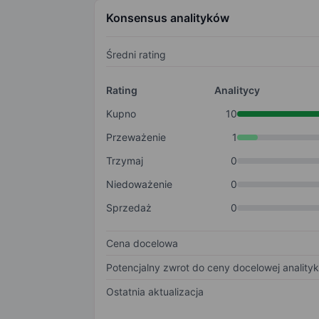
Konsensus analityków
Średni rating
Rating
Analitycy
Kupno
10
Przeważenie
1
Trzymaj
0
Niedoważenie
0
Sprzedaż
0
Cena docelowa
Potencjalny zwrot do ceny docelowej anality
Ostatnia aktualizacja