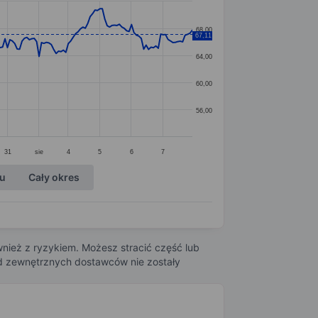
68,00
67,11
64,00
60,00
56,00
31
sie
4
5
6
7
ku
Cały okres
nież z ryzykiem. Możesz stracić część lub
 od zewnętrznych dostawców nie zostały