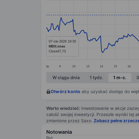
Line chart with 298 data points.
The chart has 1 X axis displaying categ
The chart has 1 Y axis displaying value
07-sie-2026 19:30
MBX:xnas
Close
67,73
lip
9
10
13
14
15
16
End of interactive chart.
W ciągu dnia
1 tydz.
1 m-c.
3
Otwórz konto
aby uzyskać dostęp do więks
Warto wiedzieć:
Inwestowanie w akcje zazwyc
całość swojej inwestycji. Przeszłe wyniki te
zmienione przez Saxo.
Zobacz pełne zrzecz
Notowania
Bid