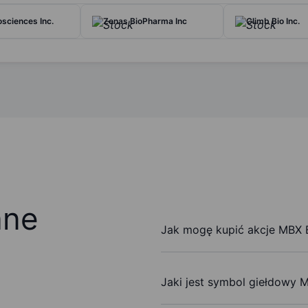
osciences Inc.
Zenas BioPharma Inc
Climb Bio Inc.
ane
Jak mogę kupić akcje MBX B
Jaki jest symbol giełdowy M