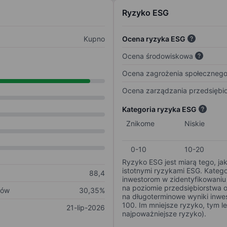
Ryzyko ESG
Kupno
Ocena ryzyka ESG
Ocena środowiskowa
Ocena zagrożenia społeczneg
Ocena zarządzania przedsiębi
Kategoria ryzyka ESG
Znikome
Niskie
0-10
10-20
Ryzyko ESG jest miarą tego, ja
istotnymi ryzykami ESG. Kateg
88,4
inwestorom w zidentyfikowaniu 
na poziomie przedsiębiorstwa 
ków
30,35%
na długoterminowe wyniki inwes
100. Im mniejsze ryzyko, tym l
21-lip-2026
najpoważniejsze ryzyko).