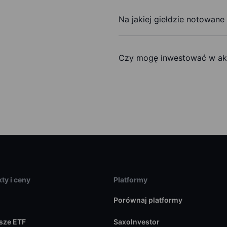
Na jakiej giełdzie notowane
Czy mogę inwestować w akc
ty i ceny
Platformy
Porównaj platformy
sze ETF
SaxoInvestor