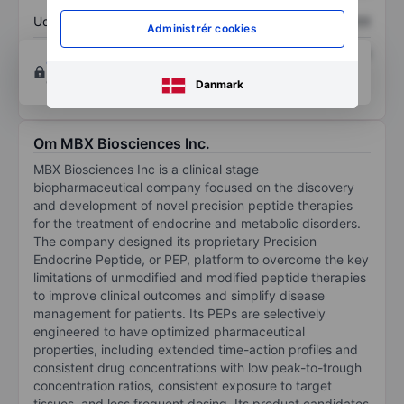
Udbytte pr. aktie
XXXXXXX
XXXXXXX
Administrér cookies
Afkast af egenkapital
XXXXXXX
XXXXXXX
Opret konto
for at få adgang til flere diagrammer
og analyse værktøjer.
Danmark
Om MBX Biosciences Inc.
MBX Biosciences Inc is a clinical stage
biopharmaceutical company focused on the discovery
and development of novel precision peptide therapies
for the treatment of endocrine and metabolic disorders.
The company designed its proprietary Precision
Endocrine Peptide, or PEP, platform to overcome the key
limitations of unmodified and modified peptide therapies
to improve clinical outcomes and simplify disease
management for patients. Its PEPs are selectively
engineered to have optimized pharmaceutical
properties, including extended time-action profiles and
consistent drug concentrations with low peak-to-trough
concentration ratios, consistent exposure to target
tissues, and less frequent dosing. Its product candidates