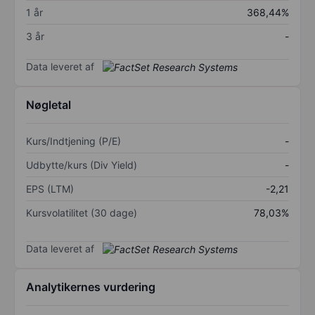
1 år
368,44%
3 år
-
Data leveret af
Nøgletal
Kurs/Indtjening (P/E)
-
Udbytte/kurs (Div Yield)
-
EPS (LTM)
-2,21
Kursvolatilitet (30 dage)
78,03%
Data leveret af
Analytikernes vurdering