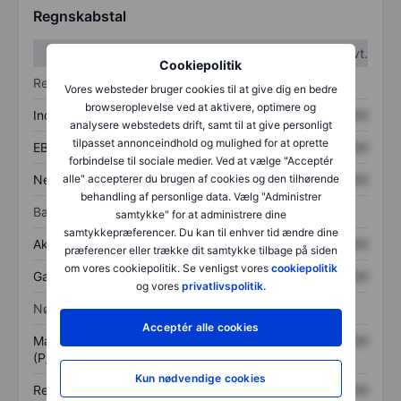
Regnskabstal
1. kvt.
2. kvt.
Cookiepolitik
Resultatopgørelse
Vores websteder bruger cookies til at give dig en bedre
browseroplevelse ved at aktivere, optimere og
Indtægter
XXXXXXX
XXXXXXX
analysere webstedets drift, samt til at give personligt
tilpasset annonceindhold og mulighed for at oprette
EBITDA
XXXXXXX
XXXXXXX
forbindelse til sociale medier. Ved at vælge "Acceptér
Nettoresultat
XXXXXXX
XXXXXXX
alle" accepterer du brugen af cookies og den tilhørende
behandling af personlige data. Vælg "Administrer
Balance
samtykke" for at administrere dine
samtykkepræferencer. Du kan til enhver tid ændre dine
Aktiver i alt
XXXXXXX
XXXXXXX
præferencer eller trække dit samtykke tilbage på siden
om vores cookiepolitik. Se venligst vores
cookiepolitik
Gæld
XXXXXXX
XXXXXXX
og vores
privatlivspolitik.
Nøgletal
Acceptér alle cookies
Markedsværdi/omsætning
XXXXXXX
XXXXXXX
(P/S)
Kun nødvendige cookies
Resultat pr. aktie (EPS)
XXXXXXX
XXXXXXX