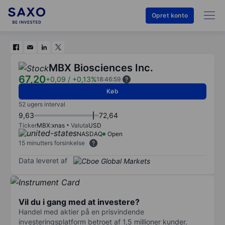
Opret konto
MBX Biosciences Inc.
67,20
+0,09
/
+0,13%
18:46:59
Køb
52 ugers interval
9,63
72,64
Ticker
MBX:xnas
Valuta
USD
NASDAQ
Open
15 minutters forsinkelse
Data leveret af
Vil du i gang med at investere?
Handel med aktier på en prisvindende
investeringsplatform betroet af 1,5 millioner kunder.