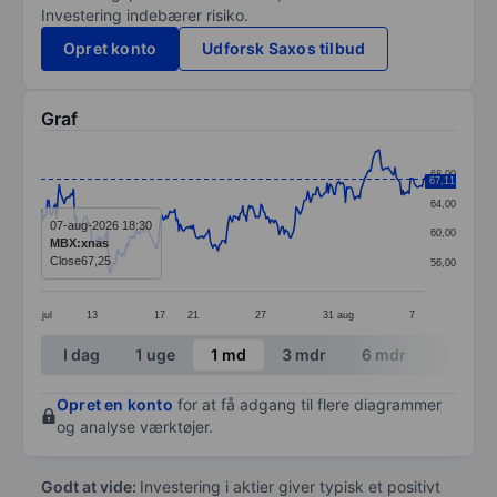
Investering indebærer risiko.
Opret konto
Udforsk Saxos tilbud
Graf
Chart
68,00
67,11
Line chart with 296 data points.
64,00
The chart has 1 X axis displaying categories.
07-aug-2026 18:30
60,00
MBX:xnas
The chart has 1 Y axis displaying values. Data ranges
Close
67,25
56,00
jul
13
17
21
27
31
aug
7
End of interactive chart.
I dag
1 uge
1 md
3 mdr
6 mdr
1 år
Opret en konto
for at få adgang til flere diagrammer
og analyse værktøjer.
Godt at vide:
Investering i aktier giver typisk et positivt