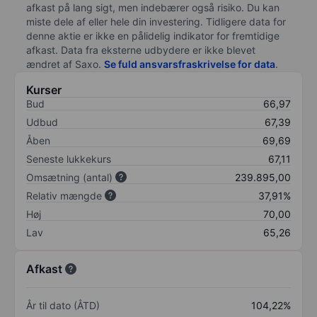
afkast på lang sigt, men indebærer også risiko. Du kan
miste dele af eller hele din investering. Tidligere data for
denne aktie er ikke en pålidelig indikator for fremtidige
afkast. Data fra eksterne udbydere er ikke blevet
ændret af
Saxo
.
Se fuld ansvarsfraskrivelse for data
.
Kurser
Bud
66,97
Udbud
67,39
Åben
69,69
Seneste lukkekurs
67,11
Omsætning (antal)
239.895,00
Relativ mængde
37,91%
Høj
70,00
Lav
65,26
Afkast
År til dato (ÅTD)
104,22%