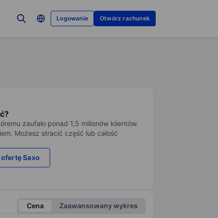
Logowanie
Otwórz rachunek
ć?
tóremu zaufało ponad 1,5 milionów klientów.
iem. Możesz stracić część lub całość
 ofertę Saxo
Cena
Zaawansowany wykres