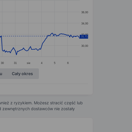
36,00
34,00
32,00
31,71
30,00
30
31
sie
4
5
6
ku
Cały okres
nież z ryzykiem. Możesz stracić część lub
 od zewnętrznych dostawców nie zostały