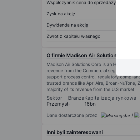
Współczynnik cena do sprzedaży
Zysk na akcję
Dywidenda na akcję
Zwrot z kapitału własnego
O firmie Madison Air Solutions Corp
Madison Air Solutions Corp is an HVAC and ind
revenue from the Commercial segment, which 
support process control, regulatory complianc
trusted brands like AprilAire, Broan-NuTone, 
majority of its revenue from the U.S market.
Sektor
Branża
Kapitalizacja rynkowa
Przemysł
-
16bn
Dane dostarczone przez
/
Inni byli zainteresowani