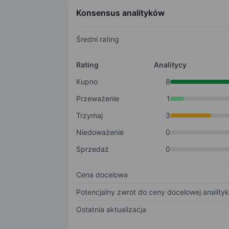
Konsensus analityków
Średni rating
Rating
Analitycy
Kupno
8
Przeważenie
1
Trzymaj
3
Niedoważenie
0
Sprzedaż
0
Cena docelowa
Potencjalny zwrot do ceny docelowej anality
Ostatnia aktualizacja