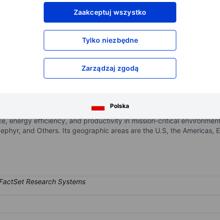
XXXXXXX
XXXXXXX
Zaakceptuj wszystko
XXXXXXX
XXXXXXX
XXXXXXX
XXXXXXX
Tylko niezbędne
Otwórz konto
aby uzyskać dostęp do większej ilości n
XXXXXXX
XXXXXXX
Zarządzaj zgodą
oor air-quality technology company. Its segments are Commercial and 
Polska
includes Commercial businesses that deliver well-engineered, custo
e, energy efficiency, and productivity in mission-critical environme
Zephyr, and Others. Its geographic areas are the U.S, the Americas,