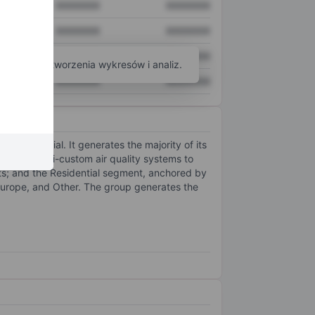
XXXXXXX
XXXXXXX
XXXXXXX
XXXXXXX
XXXXXXX
XXXXXXX
arzędzi do tworzenia wykresów i analiz.
XXXXXXX
XXXXXXX
Residential. It generates the majority of its
m, and semi-custom air quality systems to
nts; and the Residential segment, anchored by
 Europe, and Other. The group generates the