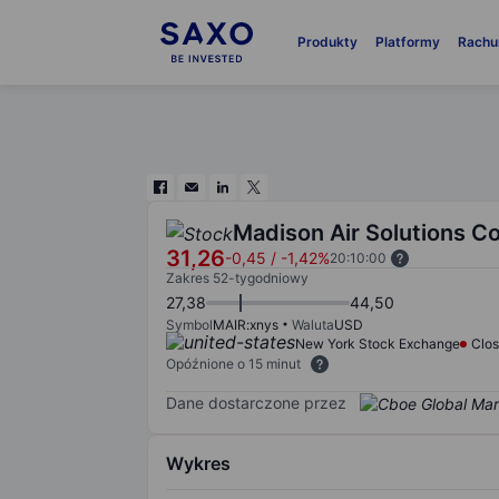
Produkty
Platformy
Rachu
Madison Air Solutions C
31,26
-0,45
/
-1,42%
20:10:00
Zakres 52-tygodniowy
27,38
44,50
Symbol
MAIR:xnys
Waluta
USD
New York Stock Exchange
Clo
Opóźnione o 15 minut
Dane dostarczone przez
Wykres
Chart