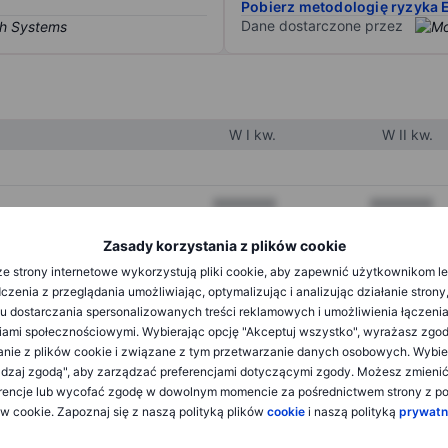
Pobierz metodologię ryzyka 
Dane dostarczone przez
W I kw.
W II kw.
XXXXXXX
XXXXXXX
XXXXXXX
XXXXXXX
Zasady korzystania z plików cookie
e strony internetowe wykorzystują pliki cookie, aby zapewnić użytkownikom l
XXXXXXX
XXXXXXX
zenia z przeglądania umożliwiając, optymalizując i analizując działanie strony
u dostarczania spersonalizowanych treści reklamowych i umożliwienia łączenia
ami społecznościowymi. Wybierając opcję "Akceptuj wszystko", wyrażasz zgo
XXXXXXX
XXXXXXX
anie z plików cookie i związane z tym przetwarzanie danych osobowych. Wybie
dzaj zgodą", aby zarządzać preferencjami dotyczącymi zgody. Możesz zmieni
XXXXXXX
XXXXXXX
rencje lub wycofać zgodę w dowolnym momencie za pośrednictwem strony z po
ów cookie. Zapoznaj się z naszą polityką plików
cookie
i naszą polityką
prywatn