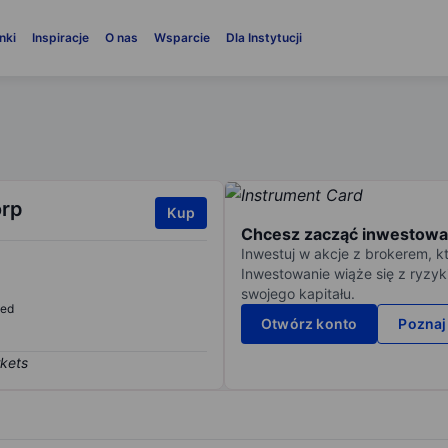
nki
Inspiracje
O nas
Wsparcie
Dla Instytucji
orp
Kup
Chcesz zacząć inwestowa
Inwestuj w akcje z brokerem, k
Inwestowanie wiąże się z ryzyk
swojego kapitału.
sed
Otwórz konto
Poznaj