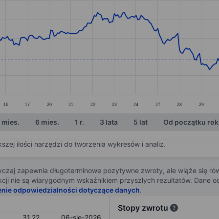
ories.
s. Data ranges from 28.31 to 37.08.
16
17
20
21
22
23
24
27
28
29
 mies.
6 mies.
1 r.
3 lata
5 lat
Od początku ro
zej ilości narzędzi do tworzenia wykresów i analiz.
zaj zapewnia długoterminowe pozytywne zwroty, ale wiąże się rów
j akcji nie są wiarygodnym wskaźnikiem przyszłych rezultatów. Dane
enie odpowiedzialności dotyczące danych
.
Stopy zwrotu
31,22
06-sie-2026