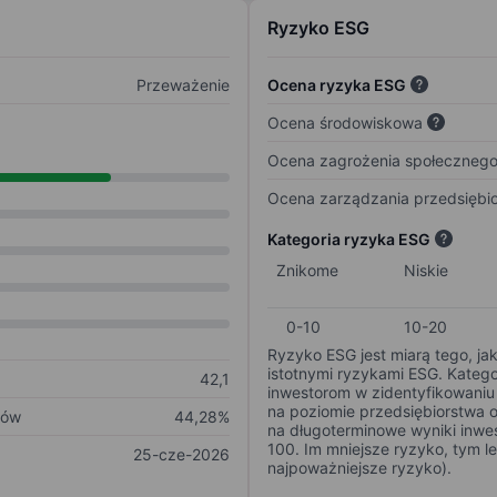
Ryzyko ESG
Przeważenie
Ocena ryzyka ESG
Ocena środowiskowa
Ocena zagrożenia społeczneg
Ocena zarządzania przedsiębi
Kategoria ryzyka ESG
Znikome
Niskie
0-10
10-20
Ryzyko ESG jest miarą tego, ja
istotnymi ryzykami ESG. Kateg
42,1
inwestorom w zidentyfikowaniu 
na poziomie przedsiębiorstwa 
ków
44,28%
na długoterminowe wyniki inwes
100. Im mniejsze ryzyko, tym l
25-cze-2026
najpoważniejsze ryzyko).