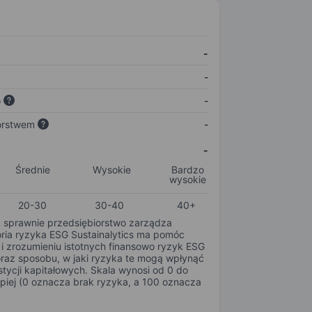
-
-
o
-
orstwem
-
-
Średnie
Wysokie
Bardzo
wysokie
20-30
30-40
40+
k sprawnie przedsiębiorstwo zarządza
oria ryzyka ESG Sustainalytics ma pomóc
i zrozumieniu istotnych finansowo ryzyk ESG
oraz sposobu, w jaki ryzyka te mogą wpłynąć
tycji kapitałowych. Skala wynosi od 0 do
epiej (0 oznacza brak ryzyka, a 100 oznacza