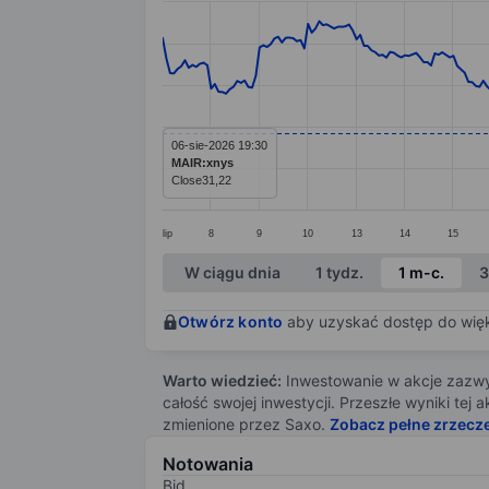
Line chart with 299 data points.
The chart has 1 X axis displaying categ
The chart has 1 Y axis displaying value
06-sie-2026 19:30
MAIR:xnys
Close
31,22
lip
8
9
10
13
14
15
End of interactive chart.
W ciągu dnia
1 tydz.
1 m-c.
3
Otwórz konto
aby uzyskać dostęp do więks
Warto wiedzieć:
Inwestowanie w akcje zazwyc
całość swojej inwestycji. Przeszłe wyniki te
zmienione przez Saxo.
Zobacz pełne zrzecz
Notowania
Bid